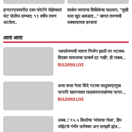
इन्स्टाग्रामवरील एका फोटोने पोहोचवलं
शाळेत जाणाऱ्या शिक्षिकेचा पाठलाग; "तुम्ही
थेट पोलीस ठाण्यात; १९ वर्षीय तरुण
मला खूप आवडता..." म्हणत तरुणाची
अटकेत..
धक्कादायक हरकत!
आता आता
‘आपलेपणाची भावना निर्माण झाली तर भटक्या-
विमुक्त समाजाचा उत्कर्ष दूर नाही’; ही जबाबदारी
केवळ सरकारची नाही,आपल्या सर्वांची !
BULDANA LIVE
सरसंघचालक मोहनजी भागवत यांचे प्रतिपादन!
असा कसा नेता! शिंदे गटाचा तालुकाप्रमुख
जुगारी! खामगावात तालुकाप्रमुखांच्या जुगार
अड्ड्यावर डीवायएसपी पथकाची धाड.. अंधारात
BULDANA LIVE
पळून गेला तालुकाप्रमुख; पण ६ जणांना
साडेआठ लाखांच्या मुद्देमालासह पकडले.....
अबब..! १५.५ किलोचा 'मांसाचा गोळा', हिप
जॉइंटचे गंभीर फ्रॅक्चर अन् मृत्यूशी झुंज...