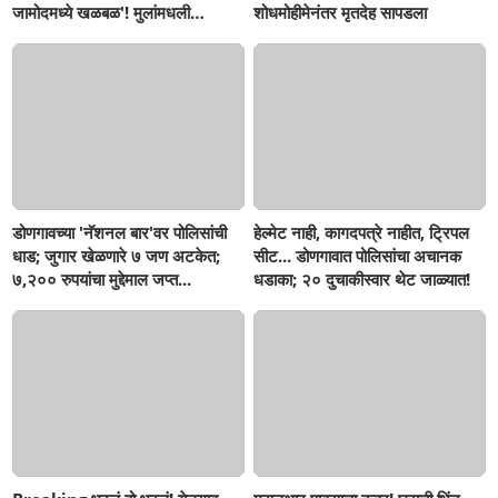
जामोदमध्ये खळबळ'! मुलांमधली
शोधमोहीमेनंतर मृतदेह सापडला
सहनशीलता संपली काय?
डोणगावच्या 'नॅशनल बार'वर पोलिसांची
हेल्मेट नाही, कागदपत्रे नाहीत, ट्रिपल
धाड; जुगार खेळणारे ७ जण अटकेत;
सीट... डोणगावात पोलिसांचा अचानक
७,२०० रुपयांचा मुद्देमाल जप्त...
धडाका; २० दुचाकीस्वार थेट जाळ्यात!