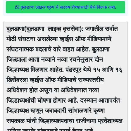
बुलडाणा लाइव्ह ग्रुप चे सदस्य होण्यासाठी येथे क्लिक करा.
बुलडाणा(बुलडाणा लाइव्ह वृत्तसेवा): जगातील सर्वात
मोठी संघटना असलेल्या व्हाईस ऑफ मीडियामध्ये
संघटनात्मक बदलाचे वारे वाहत आहेत. बुलढाणा
जिल्ह्याला आता नव्याने नव्या रचनेनुसार दोन
जिल्हाध्यक्ष मिळणार आहेत. पंढरपूर येथे १५ आणि १६
डिसेंबरला व्हाईस ऑफ मीडियाचे राज्यस्तरीय
अधिवेशन होत असून या अधिवेशनात नव्या
जिल्हाध्यक्षांची घोषणा होणार आहे. दरम्यान आतापर्यंत
जिल्हाध्यक्ष म्हणून जबाबदारी सांभाळणारे कृष्णा
सपकाळ यांनी जिल्हाध्यक्षपदाचा राजीनामा प्रदेशाध्यक्ष
अनिल म्हस्के यांच्याकडे सुपूर्द केला आहे.