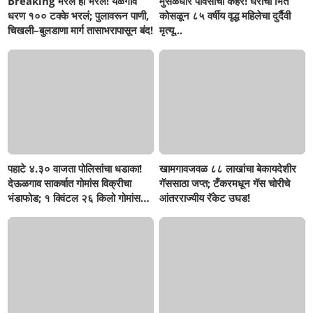
Breaking भरलं हो भरलं! येळगाव
मुसळधार पावसाचा कहर! घराची भिंत
धरण १०० टक्के भरलं; पुलावरून पाणी,
कोसळून ८५ वर्षीय वृद्ध महिलेचा दुर्दैवी
चिखली–बुलडाणा मार्ग तासाभरापासून बंद!
मृत्यू...
पहाटे ४.३० वाजता पोलिसांचा धडाका!
खामगावजवळ ८८ लाखांचा बेकायदेशीर
देऊळगाव साकर्षात गोमांस विक्रीचा
गॅससाठा जप्त; टँकरमधून गॅस चोरीचे
भंडाफोड; १ क्विंटल २६ किलो गोमांस
आंतरराज्यीय रॅकेट उघड!
जप्त, दोघे गजाआड