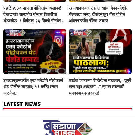
पहाटे ४.३० वाजता पोलिसांचा धडाका!
खामगावजवळ ८८ लाखांचा बेकायदेशीर
देऊळगाव साकर्षात गोमांस विक्रीचा
गॅससाठा जप्त; टँकरमधून गॅस चोरीचे
भंडाफोड; १ क्विंटल २६ किलो गोमांस
आंतरराज्यीय रॅकेट उघड!
जप्त, दोघे गजाआड
इन्स्टाग्रामवरील एका फोटोने पोहोचवलं
शाळेत जाणाऱ्या शिक्षिकेचा पाठलाग; "तुम्ही
थेट पोलीस ठाण्यात; १९ वर्षीय तरुण
मला खूप आवडता..." म्हणत तरुणाची
अटकेत..
धक्कादायक हरकत!
LATEST NEWS