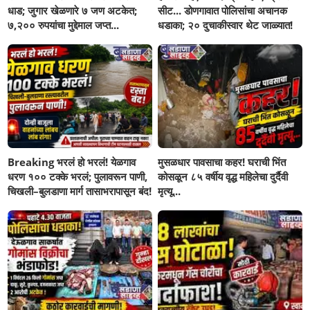
धाड; जुगार खेळणारे ७ जण अटकेत;
सीट... डोणगावात पोलिसांचा अचानक
७,२०० रुपयांचा मुद्देमाल जप्त...
धडाका; २० दुचाकीस्वार थेट जाळ्यात!
Breaking भरलं हो भरलं! येळगाव
मुसळधार पावसाचा कहर! घराची भिंत
धरण १०० टक्के भरलं; पुलावरून पाणी,
कोसळून ८५ वर्षीय वृद्ध महिलेचा दुर्दैवी
चिखली–बुलडाणा मार्ग तासाभरापासून बंद!
मृत्यू...