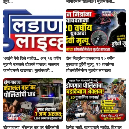
झुंज...
जामोदमध्ये खळबळ'! मुलांमधली
सहनशीलता संपली काय?
'आईने पैसे दिले नाहीत... अन् १६ वर्षीय
दोन मित्रांना वाचवताना २० वर्षीय
मुलाने उचलले टोकाचे पाऊल! जळगाव
युवकाचा दुर्दैवी मृत्यू; २२ तासांच्या
जामोदमध्ये खळबळ'! मुलांमधली
शोधमोहीमेनंतर मृतदेह सापडला
सहनशीलता संपली काय?
डोणगावच्या 'नॅशनल बार'वर पोलिसांची
हेल्मेट नाही, कागदपत्रे नाहीत, ट्रिपल