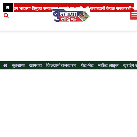
बुलडाणा
खामगाव
जिल्ह्याचं राजकारण
थेट-भेट
मार्केट लाइव्ह
क्राईम 