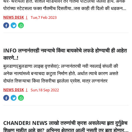
थर- थरायला होत. सोशल मीडियावर तर गौतमी पाटीलचा जलवा हाय. अनेक
पोरांच्या स्टेटसला फक्त गौतमीच दिसतीया..जस काही ती दिलो की धडकन
झाल
NEWS DESK
Tue,7 Feb 2023
INFO लग्नानंतरही नवऱ्याचे किंवा बायकोचे लफडे होण्याची ही आहेत
कारणे..!
बुलडाणा(बुलडाणा लाइव्ह वृत्तसेवा): लग्नानंतरची नवी नवलाई संपली की
अनेक नात्यांमध्ये बऱ्याचदा कटुता निर्माण होते. अर्थात त्याचे कारण असते
दोघांत तिसऱ्याचा किंवा तिसरीचा झालेला प्रवेश. मात्र लग्नानंतर
NEWS DESK
Sun,18 Sep 2022
CHANDERI NEWS लाखो तरुणांची क्रश असलेल्या हृता दुर्गुळेच
शिक्षण माहीत आहे का? अभिनय क्षेत्रात आली नसती तर हृता होणार