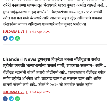
रुपेरी पडद्याच्या माध्यमातून चेतवणारे भारत कुमार अर्थात आपले मनोज
कुमार काळाच्या पडद्याआड..
बुलढाणा(बुलडाणा लाइव्ह वृत्तसेवा): चित्रपटांच्या माध्यमातून राष्ट्रभक्तीची
ज्योत मना मना मध्ये चेतवणारे आणि आपल्या सहज सुंदर अभिनयाने मायबाप
प्रेक्षकांच्या मनावर अधिराज्य गाजवणारे मनोज कुमार अर्थात आ
BULDANA LIVE
Fri,4 Apr 2025
Chanderi News टूथब्रश विक्रेता बनला बॉलीवूडचा सर्वात
श्रीमंत व्यक्ती! भल्याभल्यांना पाजलं पाणी; शाहरुख-सलमान– आमिर
खानची संपत्ती एकत्र करूनही नाही होत बरोबरी...
बॉलीवूड स्टार्सची संपत्ती हजारो कोटींमध्ये आहे.. शाहरुखखान बॉलीवूड मधील
सर्वात श्रीमंत अभिनेता आहे. शाहरुख खान पेक्षा सलमान खान आणि आमिर
खानची संपत्ती कमी आहे.. फोर्ब्स ने २०२५ ची जगातील सर्वात श्रीम
BULDANA LIVE
Fri,4 Apr 2025