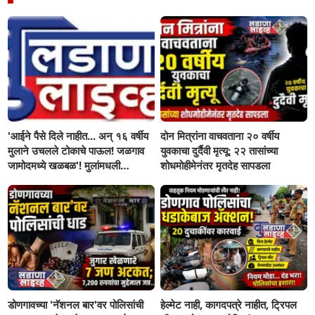
'आईने पैसे दिले नाहीत... अन् १६ वर्षीय
दोन मित्रांना वाचवताना २० वर्षीय
मुलाने उचलले टोकाचे पाऊल! जळगाव
युवकाचा दुर्दैवी मृत्यू; २२ तासांच्या
जामोदमध्ये खळबळ'! मुलांमधली
शोधमोहीमेनंतर मृतदेह सापडला
सहनशीलता संपली काय?
डोणगावच्या 'नॅशनल बार'वर पोलिसांची
हेल्मेट नाही, कागदपत्रे नाहीत, ट्रिपल