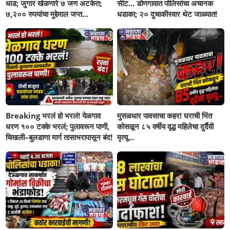
धाड; जुगार खेळणारे ७ जण अटकेत;
सीट... डोणगावात पोलिसांचा अचानक
७,२०० रुपयांचा मुद्देमाल जप्त...
धडाका; २० दुचाकीस्वार थेट जाळ्यात!
Breaking भरलं हो भरलं! येळगाव
मुसळधार पावसाचा कहर! घराची भिंत
धरण १०० टक्के भरलं; पुलावरून पाणी,
कोसळून ८५ वर्षीय वृद्ध महिलेचा दुर्दैवी
चिखली–बुलडाणा मार्ग तासाभरापासून बंद!
मृत्यू...