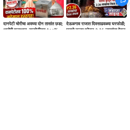
दानपेटी चोरीचा अवघ्या दोन तासांत छडा;
देऊळगाव राजात दिवसाढवळ्या घरफोडी;
आरोपी गजाआड, दानपेटीसह १००%
घराचे कुलूप फोडून २.३६ लाखांचा ऐवज
मुद्देमाल हस्तगत!
लंपास
विहिरीत आढळला ५५ वर्षीय व्यक्तीचा
BREAKING "१ लाखांच्या मोबदल्यात
मृतदेह; दोन दिवसांपासून होते बेपत्ता,
१० लाखांच्या नोटांचे आमिष; चिल्ड्रेन
मोताळा तालुक्यातील इब्राहिमपूर येथील
बँकेच्या बनावट नोटांनी फसवणूक
घटना
करणारी टोळी जेरबंद!