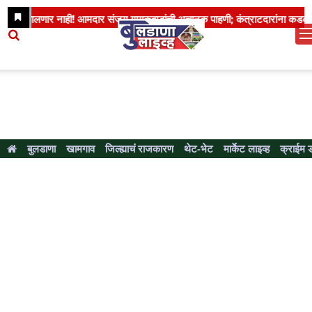
बुलडाणा
खामगाव
जिल्ह्याचं राजकारण
थेट-भेट
मार्केट लाइव्ह
क्राईम 