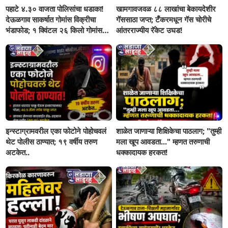
पहाटे ४.३० वाजता पोलिसांचा धडाका!
खामगावजवळ ८८ लाखांचा बेकायदेशीर
देऊळगाव साकर्षात गोमांस विक्रीचा
गॅससाठा जप्त; टँकरमधून गॅस चोरीचे
भंडाफोड; १ क्विंटल २६ किलो गोमांस
आंतरराज्यीय रॅकेट उघड!
जप्त, दोघे गजाआड
इन्स्टाग्रामवरील एका फोटोने पोहोचवलं
शाळेत जाणाऱ्या शिक्षिकेचा पाठलाग; "तुम्ही
थेट पोलीस ठाण्यात; १९ वर्षीय तरुण
मला खूप आवडता..." म्हणत तरुणाची
अटकेत..
धक्कादायक हरकत!