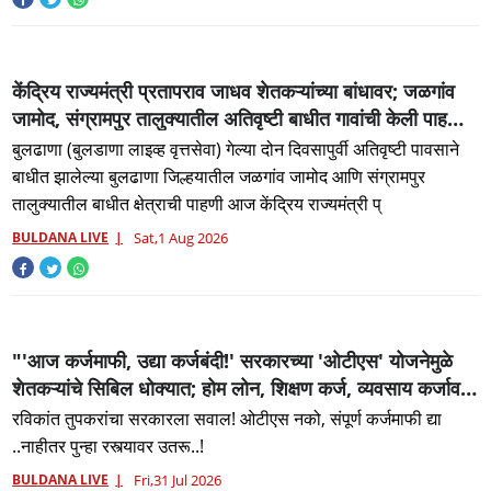
केंद्रिय राज्यमंत्री प्रतापराव जाधव शेतकऱ्यांच्या बांधावर; जळगांव
जामोद, संग्रामपुर तालुक्यातील अतिवृष्टी बाधीत गावांची केली पाहणी;
नुकसानीचे तात्काळ पंचनामे करण्याचे दिले प्रशासनाला निर्देश...
बुलढाणा (बुलडाणा लाइव्ह वृत्तसेवा) गेल्या दोन दिवसापुर्वी अतिवृष्टी पावसाने
बाधीत झालेल्या बुलढाणा जिल्हयातील जळगांव जामोद आणि संग्रामपुर
तालुक्यातील बाधीत क्षेत्राची पाहणी आज केंद्रिय राज्यमंत्री प्
BULDANA LIVE
Sat,1 Aug 2026
"'आज कर्जमाफी, उद्या कर्जबंदी!' सरकारच्या 'ओटीएस' योजनेमुळे
शेतकऱ्यांचे सिबिल धोक्यात; होम लोन, शिक्षण कर्ज, व्यवसाय कर्जावर
संकट?" शेतकऱ्यांचे सिबिल खराब झाले तर जबाबदारी कोण घेणार?
रविकांत तुपकरांचा सरकारला सवाल! ओटीएस नको, संपूर्ण कर्जमाफी द्या
..नाहीतर पुन्हा रस्त्यावर उतरू..!
BULDANA LIVE
Fri,31 Jul 2026