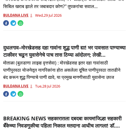
इशारा
सिबिल खराब झाले तर जबाबदार कोण?" तुपकरांचा सवाल...
BULDANA LIVE
Wed,29 Jul 2026
दुधलगाव–मोरखेडसह दहा गावांना शुद्ध पाणी द्या! भर पावसात पाण्याच्या
टाकीवर चढून युवासेनेचे पाच तास ठिय्या आंदोलन; लेखी
आश्वासनानंतरच माघार, अन्यथा आठ दिवसांनी आत्मदहनाचा इशारा...
मोताळा (बुलडाणा लाइव्ह वृत्तसेवा) : मोरखेडसह इतर दहा गावांसाठी
पाणीपुरवठा योजनेतून नागरिकांना होत असलेला दूषित पाणीपुरवठा तातडीने
बंद करून शुद्ध पिण्याचे पाणी द्यावे, या प्रमुख मागणीसाठी युवासेना उपज
BULDANA LIVE
Tue,28 Jul 2026
BREAKING NEWS सहकारातला दबदबा कायम!जिल्हा सहकारी
बँकेच्या निवडणुकीचा पहिला निकाल मतदाना आधीच लागला! डॉ.