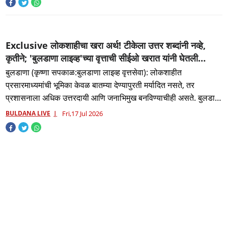
Exclusive लोकशाहीचा खरा अर्थ! टीकेला उत्तर शब्दांनी नव्हे,
कृतीने; 'बुलडाणा लाइव्ह'च्या वृत्ताची सीईओ खरात यांनी घेतली
सकारात्मक दखल, शुक्रवारी उशिरापर्यंत कार्यालयात थांबून
बुलडाणा (कृष्णा सपकाळ:बुलडाणा लाइव्ह वृत्तसेवा): लोकशाहीत
विभागनिहाय घेतला आढावा...
प्रसारमाध्यमांची भूमिका केवळ बातम्या देण्यापुरती मर्यादित नसते, तर
प्रशासनाला अधिक उत्तरदायी आणि जनाभिमुख बनविण्याचीही असते. बुलडाणा
जिल्हा प
BULDANA LIVE
Fri,17 Jul 2026