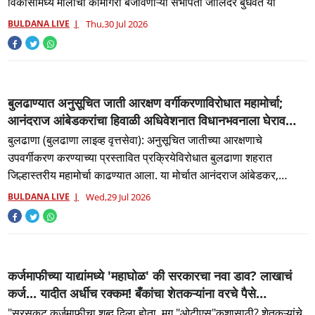
विकासामध्ये मोलाची कामगिरी बजावणाऱ्या सभापती जालिंदर बुधवत या
BULDANA LIVE
Thu,30 Jul 2026
बुलढाण्यात अनुसूचित जाती आरक्षण वर्गीकरणाविरोधात महामोर्चा;
आनंदराज आंबेडकरांचा हिवाळी अधिवेशनात विधानभवनाला घेराव
घालण्याचा इशारा...
बुलढाणा (बुलढाणा लाइव्ह वृत्तसेवा): अनुसूचित जातीच्या आरक्षणाचे
उपवर्गीकरण करण्याच्या प्रस्तावित प्रक्रियेविरोधात बुलढाणा शहरात
जिल्हास्तरीय महामोर्चा काढण्यात आला. या मोर्चात आनंदराज आंबेडकर,
चंद्रक
BULDANA LIVE
Wed,29 Jul 2026
कर्जमाफीच्या याद्यांमध्ये 'महाघोळ' की सरकारचा नवा डाव? लाखाचं
कर्ज... यादीत अर्धीच रक्कम! बँकांचा शेतकऱ्यांना वरचे पैसे
भरण्यासाठी तगादा; संतप्त रविकांत तुपकरांचा सरकारला निर्वाणीचा
"सरसकट कर्जमाफीचा शब्द दिला होता, मग "ओटीएस"कशासाठी? शेतकऱ्यांचे