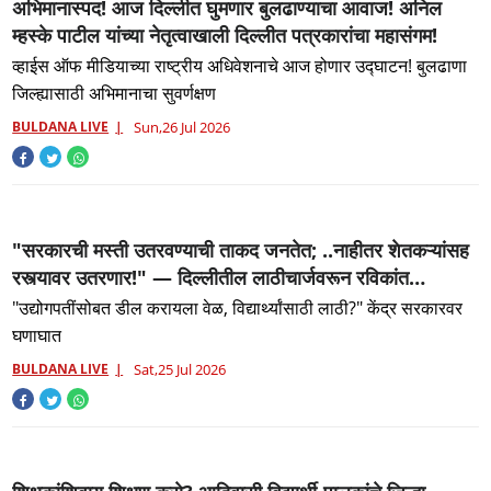
अभिमानास्पद! आज दिल्लीत घुमणार बुलढाण्याचा आवाज! अनिल
म्हस्के पाटील यांच्या नेतृत्वाखाली दिल्लीत पत्रकारांचा महासंगम!
व्हाईस ऑफ मीडियाच्या राष्ट्रीय अधिवेशनाचे आज होणार उद्घाटन! बुलढाणा
जिल्ह्यासाठी अभिमानाचा सुवर्णक्षण
BULDANA LIVE
Sun,26 Jul 2026
"सरकारची मस्ती उतरवण्याची ताकद जनतेत; ..नाहीतर शेतकऱ्यांसह
रस्त्यावर उतरणार!" — दिल्लीतील लाठीचार्जवरून रविकांत
तुपकरांचा इशारा;
"उद्योगपतींसोबत डील करायला वेळ, विद्यार्थ्यांसाठी लाठी?" केंद्र सरकारवर
घणाघात
BULDANA LIVE
Sat,25 Jul 2026