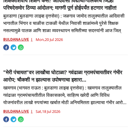
शिक्षकांशिवाय शिक्षण कसे? आदिवासी विद्यार्थी-पालकांचे जिल्हा
परिषदेसमोर ठिय्या आंदोलन; मागणी पूर्ण होईपर्यंत हटणार नाहीत!
बुलडाणा (बुलडाणा लाइव्ह वृत्तसेवा) : जळगाव जामोद तालुक्यातील आदिवासी
भागातील भिंगार व चाळीस टाकळी येथील निवासी शाळांमध्ये पुरेसे शिक्षक
नसल्यामुळे पालक आणि शाळा व्यवस्थापन समितीच्या सदस्यांनी आज जिल्
BULDANA LIVE
Mon,20 Jul 2026
"मेरी पंचायत"वर लाखोंचा घोटाळा? गवंढाळा ग्रामपंचायतीवर गंभीर
आरोप; चौकशी न झाल्यास उपोषणाचा इशारा...
खामगाव (भागवत राऊत : बुलडाणा लाइव्ह वृत्तसेवा) : खामगाव तालुक्यातील
गवंढाळा ग्रामपंचायतीतील विकासकामे, साहित्य खरेदी आणि विविध
योजनांवरील लाखो रुपयांच्या खर्चात मोठी अनियमितता झाल्याचा गंभीर आरोप
ग्र
BULDANA LIVE
Sat,18 Jul 2026