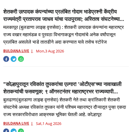
शेतकरी उत्पादक कंपन्यांच्या प्रलंबित गोदाम भाडेप्रश्नी केंद्रीय
राज्यमंत्री प्रतापराव जाधव यांचा पाठपुरावा; अस्तित्व संघटनेच्या
मागणीची दखल; भाडे अदा व स्टोरेज दरवाढीची मागणी...
मलकापूर (बुलडाणा लाइव्ह वृत्तसेवा) : शेतकरी उत्पादक कंपन्यांना महाराष्ट्र
राज्य वखार महामंडळ व पुरवठा विभागाकडून गोदामांचे अनेक वर्षांपासून
प्रलंबित असलेले भाडे तातडीने अदा करण्यात यावे तसेच स्टोरेज
BULDANA LIVE
Mon,3 Aug 2026
"कोल्हापुरातून रविकांत तुपकरांचा एल्गार! 'ओटीएस'च्या नावाखाली
शेतकऱ्यांची फसवणूक; ९ ऑगस्टनंतर महाराष्ट्रभर राज्यव्यापी
आंदोलनाचा इशारा, पश्चिम महाराष्ट्र दौऱ्यात सरकारवर तोफ...."
बुलढाणा(बुलडाणा लाइव्ह वृत्तसेवा) शेतकरी नेते तथा क्रांतिकारी शेतकरी
संघटनेचे अध्यक्ष रविकांत तुपकर यांनी पश्चिम महाराष्ट्र दौऱ्यातून पुन्हा एकदा
राज्य सरकारविरोधात आक्रमक भूमिका घेतली आहे. कोल्हापूर
BULDANA LIVE
Sat,1 Aug 2026