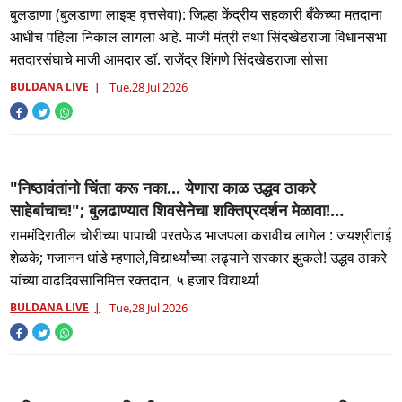
राजेंद्र शिंगणे अविरोध.....
बुलडाणा (बुलडाणा लाइव्ह वृत्तसेवा): जिल्हा केंद्रीय सहकारी बँकेच्या मतदाना
आधीच पहिला निकाल लागला आहे. माजी मंत्री तथा सिंदखेडराजा विधानसभा
मतदारसंघाचे माजी आमदार डॉ. राजेंद्र शिंगणे सिंदखेडराजा सोसा
BULDANA LIVE
Tue,28 Jul 2026
"निष्ठावंतांनो चिंता करू नका... येणारा काळ उद्धव ठाकरे
साहेबांचाच!"; बुलढाण्यात शिवसेनेचा शक्तिप्रदर्शन मेळावा!
जिल्हाप्रमुख जालिंदर बुधवतांचा भाजपवर घणाघाती हल्लाबोल..!
राममंदिरातील चोरीच्या पापाची परतफेड भाजपला करावीच लागेल : जयश्रीताई
शेळके; गजानन धांडे म्हणाले,विद्यार्थ्यांच्या लढ्याने सरकार झुकले! उद्धव ठाकरे
यांच्या वाढदिवसानिमित्त रक्तदान, ५ हजार विद्यार्थ्यां
BULDANA LIVE
Tue,28 Jul 2026