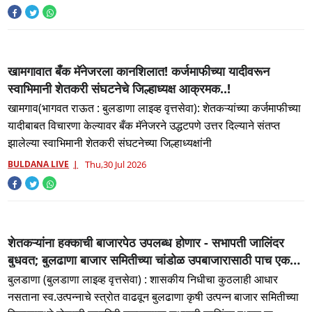
खामगावात बँक मॅनेजरला कानशिलात! कर्जमाफीच्या यादीवरून
स्वाभिमानी शेतकरी संघटनेचे जिल्हाध्यक्ष आक्रमक..!
खामगाव(भागवत राऊत : बुलडाणा लाइव्ह वृत्तसेवा): शेतकऱ्यांच्या कर्जमाफीच्या
यादीबाबत विचारणा केल्यावर बँक मॅनेजरने उद्धटपणे उत्तर दिल्याने संतप्त
झालेल्या स्वाभिमानी शेतकरी संघटनेच्या जिल्हाध्यक्षांनी
BULDANA LIVE
Thu,30 Jul 2026
शेतकऱ्यांना हक्काची बाजारपेठ उपलब्ध होणार - सभापती जालिंदर
बुधवत; बुलढाणा बाजार समितीच्या चांडोळ उपबाजारासाठी पाच एकर
जागा मंजूर; शेतकरी हितासाठी महत्त्वाचे पाऊल , जालिंदर बुधवतांचा
बुलडाणा (बुलडाणा लाइव्ह वृत्तसेवा) : शासकीय निधीचा कुठलाही आधार
पाठपुरावा यशस्वी
नसताना स्व.उत्पन्नाचे स्त्रोत वाढवून बुलढाणा कृषी उत्पन्न बाजार समितीच्या