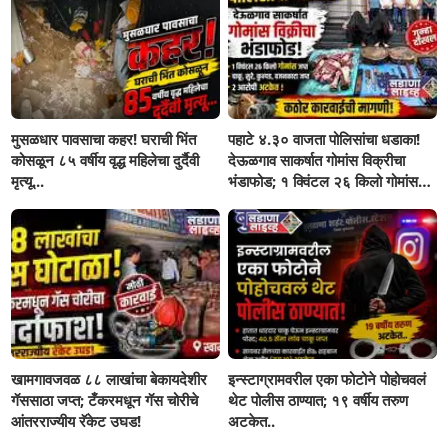
मुसळधार पावसाचा कहर! घराची भिंत
पहाटे ४.३० वाजता पोलिसांचा धडाका!
कोसळून ८५ वर्षीय वृद्ध महिलेचा दुर्दैवी
देऊळगाव साकर्षात गोमांस विक्रीचा
मृत्यू...
भंडाफोड; १ क्विंटल २६ किलो गोमांस
जप्त, दोघे गजाआड
खामगावजवळ ८८ लाखांचा बेकायदेशीर
इन्स्टाग्रामवरील एका फोटोने पोहोचवलं
गॅससाठा जप्त; टँकरमधून गॅस चोरीचे
थेट पोलीस ठाण्यात; १९ वर्षीय तरुण
आंतरराज्यीय रॅकेट उघड!
अटकेत..