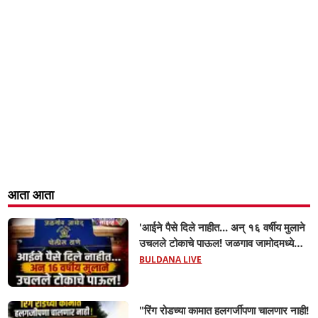
आता आता
'आईने पैसे दिले नाहीत... अन् १६ वर्षीय मुलाने
उचलले टोकाचे पाऊल! जळगाव जामोदमध्ये
खळबळ'! मुलांमधली सहनशीलता संपली काय?
BULDANA LIVE
"रिंग रोडच्या कामात हलगर्जीपणा चालणार नाही!