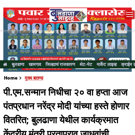
बुलडाणा
खामगाव
जिल्ह्याचं राजकारण
थेट-भेट
मार्केट लाइव्ह
क्राईम 
Home
मुख्य बातम्या
पी.एम.सन्मान निधीचा २० वा हप्ता आज
पंतप्रधान नरेंद्र मोदी यांच्या हस्ते होणार
वितरित; बुलढाणा येथील कार्यक्रमात
केंद्रीय मंत्री प्रतापराव जाधवांची