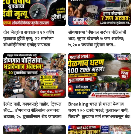
दोन मित्रांना वाचवताना २० वर्षीय
डोणगावच्या 'नॅशनल बार'वर पोलिसांची
युवकाचा दुर्दैवी मृत्यू; २२ तासांच्या
धाड; जुगार खेळणारे ७ जण अटकेत;
शोधमोहीमेनंतर मृतदेह सापडला
७,२०० रुपयांचा मुद्देमाल जप्त...
हेल्मेट नाही, कागदपत्रे नाहीत, ट्रिपल
Breaking भरलं हो भरलं! येळगाव
सीट... डोणगावात पोलिसांचा अचानक
धरण १०० टक्के भरलं; पुलावरून पाणी,
धडाका; २० दुचाकीस्वार थेट जाळ्यात!
चिखली–बुलडाणा मार्ग तासाभरापासून बंद!