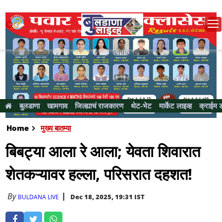
बुलडाणा
खामगाव
जिल्ह्याचं राजकारण
थेट-भेट
मार्केट लाइव्ह
क्राईम 
Home
मुख्य बातम्या
बिबट्या आला रे आला; येवता शिवारात
शेतकऱ्यावर हल्ला, परिसरात दहशत!
By
Dec 18, 2025, 19:31 IST
BULDANA LIVE