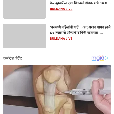
फेसबुकवरील एका क्लिकने शेतकऱ्याचे १०.७१
लाख रुपये गायब! बुलढाण्यात सायबर
BULDANA LIVE
फसवणुकीचा मोठा धक्का'
'बसमध्ये महिलांची गर्दी... अन् क्षणात गायब झाले
६० हजारांचे सोन्याचे दागिने! खामगाव–
मलकापूर एसटी प्रवासात महिलेचा धक्कादायक
BULDANA LIVE
अनुभव'