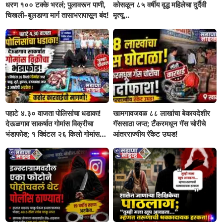
धरण १०० टक्के भरलं; पुलावरून पाणी,
कोसळून ८५ वर्षीय वृद्ध महिलेचा दुर्दैवी
चिखली–बुलडाणा मार्ग तासाभरापासून बंद!
मृत्यू...
पहाटे ४.३० वाजता पोलिसांचा धडाका!
खामगावजवळ ८८ लाखांचा बेकायदेशीर
देऊळगाव साकर्षात गोमांस विक्रीचा
गॅससाठा जप्त; टँकरमधून गॅस चोरीचे
भंडाफोड; १ क्विंटल २६ किलो गोमांस
आंतरराज्यीय रॅकेट उघड!
जप्त, दोघे गजाआड