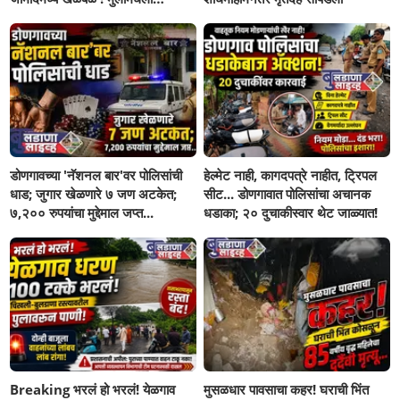
सहनशीलता संपली काय?
डोणगावच्या 'नॅशनल बार'वर पोलिसांची
हेल्मेट नाही, कागदपत्रे नाहीत, ट्रिपल
धाड; जुगार खेळणारे ७ जण अटकेत;
सीट... डोणगावात पोलिसांचा अचानक
७,२०० रुपयांचा मुद्देमाल जप्त...
धडाका; २० दुचाकीस्वार थेट जाळ्यात!
Breaking भरलं हो भरलं! येळगाव
मुसळधार पावसाचा कहर! घराची भिंत