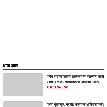
आता आता
"रिंग रोडच्या कामात हलगर्जीपणा चालणार नाही!
आमदार संजय गायकवाडांची अचानक पाहणी;
कंत्राटदारांना कडक इशारा, गुणवत्तेशी तडजोड
BULDANA LIVE
केली तर होणार कारवाई"
'कमी गुंतवणूक, प्रचंड नफा'च्या आमिषाला बळी;