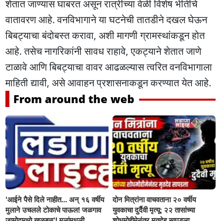
शेतात जाण्यास घाबरत असून रात्रीच्या वेळी विशेष भीतीचे
वातावरण आहे. वनविभागाने या घटनेची तातडीने दखल घेऊन
बिबट्याचा बंदोबस्त करावा, अशी मागणी ग्रामस्थांकडून होत
आहे. तसेच नागरिकांनी सावध राहावे, एकट्याने शेतात जाणे
टाळावे आणि बिबट्याचा वावर आढळल्यास त्वरित वनविभागाला
माहिती द्यावी, असे आवाहन प्रशासनाकडून करण्यात येत आहे.
From around the web
'आईने पैसे दिले नाहीत... अन् १६ वर्षीय
दोन मित्रांना वाचवताना २० वर्षीय
मुलाने उचलले टोकाचे पाऊल! जळगाव
युवकाचा दुर्दैवी मृत्यू; २२ तासांच्या
जामोदमध्ये खळबळ'! मुलांमधली
शोधमोहीमेनंतर मृतदेह सापडला