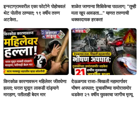
इन्स्टाग्रामवरील एका फोटोने पोहोचवलं
शाळेत जाणाऱ्या शिक्षिकेचा पाठलाग; "तुम्ही
थेट पोलीस ठाण्यात; १९ वर्षीय तरुण
मला खूप आवडता..." म्हणत तरुणाची
अटकेत..
धक्कादायक हरकत!
किरकोळ कारणावरून महिलेवर जीवघेणा
देऊळगाव राजा–चिखली महामार्गावर
हल्ला; घरात घुसून लाकडी दांड्याने
भीषण अपघात; दुचाकींच्या समोरासमोर
मारहाण, पतीलाही बेदम मार
धडकेत २१ वर्षीय युवकाचा जागीच मृत्यू