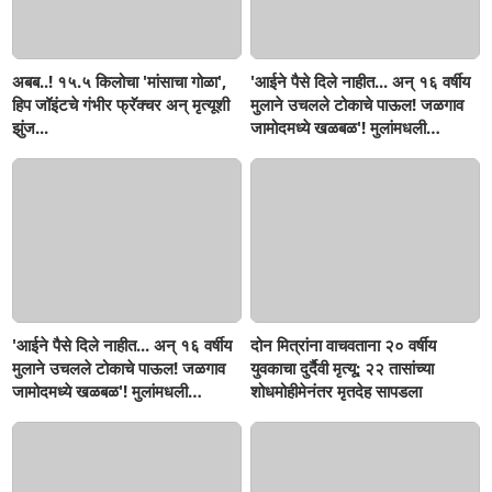
अबब..! १५.५ किलोचा 'मांसाचा गोळा',
'आईने पैसे दिले नाहीत... अन् १६ वर्षीय
हिप जॉइंटचे गंभीर फ्रॅक्चर अन् मृत्यूशी
मुलाने उचलले टोकाचे पाऊल! जळगाव
झुंज...
जामोदमध्ये खळबळ'! मुलांमधली
सहनशीलता संपली काय?
'आईने पैसे दिले नाहीत... अन् १६ वर्षीय
दोन मित्रांना वाचवताना २० वर्षीय
मुलाने उचलले टोकाचे पाऊल! जळगाव
युवकाचा दुर्दैवी मृत्यू; २२ तासांच्या
जामोदमध्ये खळबळ'! मुलांमधली
शोधमोहीमेनंतर मृतदेह सापडला
सहनशीलता संपली काय?