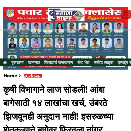
बुलडाणा
खामगाव
जिल्ह्याचं राजकारण
थेट-भेट
मार्केट लाइव्ह
क्राईम 
Home
मुख्य बातम्या
कृषी विभागाने लाज सोडली! आंबा
बागेसाठी १४ लाखांचा खर्च, उंबरठे
झिजवूनही अनुदान नाही! इसरुळच्या
शेतकऱ्याने बागेवर फिरवला नांगर ...