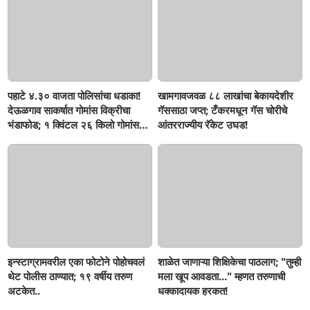
पहाटे ४.३० वाजता पोलिसांचा धडाका!
खामगावजवळ ८८ लाखांचा बेकायदेशीर
देऊळगाव साकर्षात गोमांस विक्रीचा
गॅससाठा जप्त; टँकरमधून गॅस चोरीचे
भंडाफोड; १ क्विंटल २६ किलो गोमांस
आंतरराज्यीय रॅकेट उघड!
जप्त, दोघे गजाआड
इन्स्टाग्रामवरील एका फोटोने पोहोचवलं
शाळेत जाणाऱ्या शिक्षिकेचा पाठलाग; "तुम्ही
थेट पोलीस ठाण्यात; १९ वर्षीय तरुण
मला खूप आवडता..." म्हणत तरुणाची
अटकेत..
धक्कादायक हरकत!