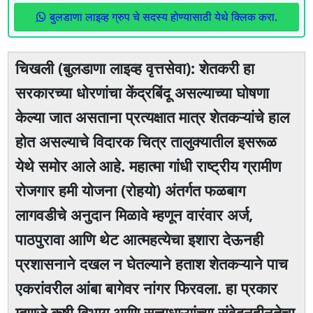
बुलडाणा लाइव्ह ग्रुप चे सदस्य होण्यासाठी येथे क्लिक करा.
चिखली (बुलडाणा लाइव्ह वृत्तसेवा): शेतकरी हा
सरकारच्या धोरणांचा केंद्रबिंदू असल्याच्या घोषणा
केल्या जात असताना प्रत्यक्षात मात्र शेतकऱ्यांचे हाल
होत असल्याचे विदारक चित्र तालुक्यातील इसरूळ
येथे समोर आले आहे. महात्मा गांधी राष्ट्रीय ग्रामीण
रोजगार हमी योजना (रोहयो) अंतर्गत फळबाग
लागवडीचे अनुदान मिळावे म्हणून वारंवार अर्ज,
पाठपुरावा आणि थेट आत्महत्येचा इशारा देऊनही
प्रशासनाने दखल न घेतल्याने हताश शेतकऱ्याने पाच
एकरांवरील आंबा बागेवर नांगर फिरवला. हा प्रकार
म्हणजे कृषी विभाग आणि सत्ताधाऱ्यांच्या संवेदनहीनतेचा