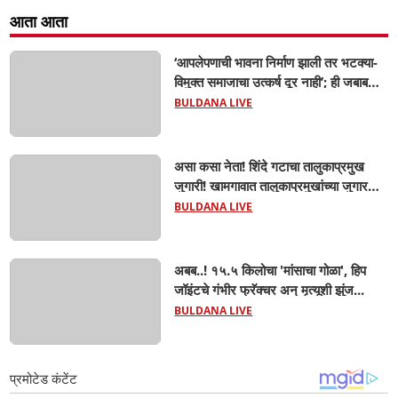
आता आता
‘आपलेपणाची भावना निर्माण झाली तर भटक्या-
विमुक्त समाजाचा उत्कर्ष दूर नाही’; ही जबाबदारी
केवळ सरकारची नाही,आपल्या सर्वांची !
BULDANA LIVE
सरसंघचालक मोहनजी भागवत यांचे प्रतिपादन!
असा कसा नेता! शिंदे गटाचा तालुकाप्रमुख
जुगारी! खामगावात तालुकाप्रमुखांच्या जुगार
अड्ड्यावर डीवायएसपी पथकाची धाड.. अंधारात
BULDANA LIVE
पळून गेला तालुकाप्रमुख; पण ६ जणांना
साडेआठ लाखांच्या मुद्देमालासह पकडले.....
अबब..! १५.५ किलोचा 'मांसाचा गोळा', हिप
जॉइंटचे गंभीर फ्रॅक्चर अन् मृत्यूशी झुंज...
BULDANA LIVE