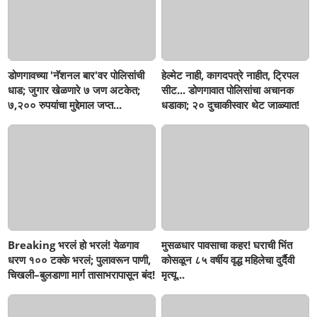
डोणगावच्या 'नॅशनल बार'वर पोलिसांची
हेल्मेट नाही, कागदपत्रे नाहीत, ट्रिपल
धाड; जुगार खेळणारे ७ जण अटकेत;
सीट... डोणगावात पोलिसांचा अचानक
७,२०० रुपयांचा मुद्देमाल जप्त...
धडाका; २० दुचाकीस्वार थेट जाळ्यात!
Breaking भरलं हो भरलं! येळगाव
मुसळधार पावसाचा कहर! घराची भिंत
धरण १०० टक्के भरलं; पुलावरून पाणी,
कोसळून ८५ वर्षीय वृद्ध महिलेचा दुर्दैवी
चिखली–बुलडाणा मार्ग तासाभरापासून बंद!
मृत्यू...