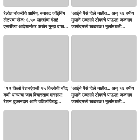
रेल्वेत नोकरीचे आमिष, बनावट जॉईनिंग
'आईने पैसे दिले नाहीत... अन् १६ वर्षीय
लेटरचा खेळ; ६.५० लाखांचा गंडा!
मुलाने उचलले टोकाचे पाऊल! जळगाव
एसपींच्या आदेशानंतर अखेर गुन्हा दाखल;
जामोदमध्ये खळबळ'! मुलांमधली
आसलगावच्या तरुणाची फसवणूक;
सहनशीलता संपली काय?
कल्याणच्या आरोपीवर कारवाई,
"१२ किलो रेशनऐवजी १५ किलोची नोंद;
'आईने पैसे दिले नाहीत... अन् १६ वर्षीय
कमी धान्याचा जाब विचारताच मारहाण!
मुलाने उचलले टोकाचे पाऊल! जळगाव
रेशन दुकानदार आणि वडिलांविरुद्ध
जामोदमध्ये खळबळ'! मुलांमधली
गुन्हा"! सिंदखेडराजा तालुक्यातील
सहनशीलता संपली काय?
नशिराबादची घटना..