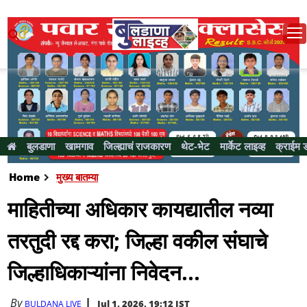
बुलडाणा
खामगाव
जिल्ह्याचं राजकारण
थेट-भेट
मार्केट लाइव्ह
क्राईम 
Home
मुख्य बातम्या
माहितीच्या अधिकार कायद्यातील नव्या
तरतुदी रद्द करा; जिल्हा वकील संघाचे
जिल्हाधिकाऱ्यांना निवेदन...
By
Jul 1, 2026, 19:12 IST
BULDANA LIVE