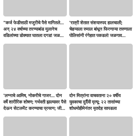
"कर्ज फेडीसाठी मजुरीचे पैसे मागितले...
'रात्री शेतात संशयास्पद हालचाली;
अन् २४ वर्षाच्या तरण्याबांड मुलानेच
चेहऱ्याला रुमाल बांधून फिरणाऱ्या तरुणाला
वडिलांच्या डोक्यात घातला दगड! जळगाव
पोलिसांनी रंगेहात पकडलं! जळगाव
जामोद तालुक्यातील संतापजनक
जामोदमध्ये खळबळ'
घटना...बापाची पोराविरुद्ध तक्रार
'लग्नाचे आमिष, नोकरीचे गाजर... दोन
दोन मित्रांना वाचवताना २० वर्षीय
वर्षे शारीरिक शोषण; गर्भवती झाल्यावर पैसे
युवकाचा दुर्दैवी मृत्यू; २२ तासांच्या
देऊन सेटलमेंट करण्याचा प्रयत्न; जीवे
शोधमोहीमेनंतर मृतदेह सापडला
मारण्याची धमकी; मलकापूरात गुन्हा'