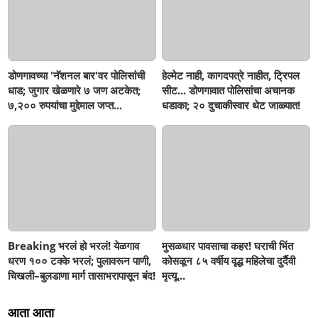
डोणगावच्या 'नॅशनल बार'वर पोलिसांची
हेल्मेट नाही, कागदपत्रे नाहीत, ट्रिपल
धाड; जुगार खेळणारे ७ जण अटकेत;
सीट... डोणगावात पोलिसांचा अचानक
७,२०० रुपयांचा मुद्देमाल जप्त...
धडाका; २० दुचाकीस्वार थेट जाळ्यात!
Breaking भरलं हो भरलं! येळगाव
मुसळधार पावसाचा कहर! घराची भिंत
धरण १०० टक्के भरलं; पुलावरून पाणी,
कोसळून ८५ वर्षीय वृद्ध महिलेचा दुर्दैवी
चिखली–बुलडाणा मार्ग तासाभरापासून बंद!
मृत्यू...
आता आता