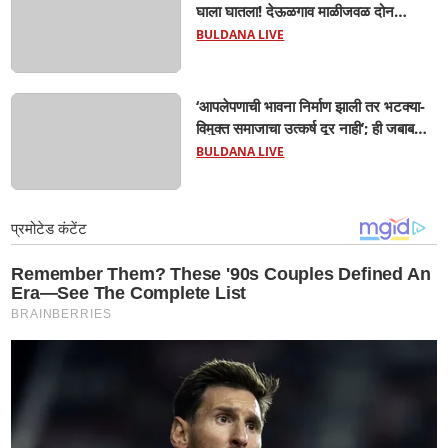
घाला घातला! देऊळगाव माळीजवळ दोन
चिमुकल्यांचा बुडून दुर्दैवी मृत्यू; कोराडी प्रकल्प
BULDANA LIVE
परिसरात शोककळा
‘आपलेपणाची भावना निर्माण झाली तर भटक्या-
विमुक्त समाजाचा उत्कर्ष दूर नाही’; ही जबाबदारी
केवळ सरकारची नाही,आपल्या सर्वांची !
BULDANA LIVE
सरसंघचालक मोहनजी भागवत यांचे प्रतिपादन!