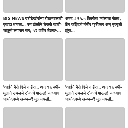
BIG NEWS दरोडेखोरांना रोखण्यासाठी
अबब..! १५.५ किलोचा 'मांसाचा गोळा',
एकटा धावला… पण टोळीने घेरलं! काठी-
हिप जॉइंटचे गंभीर फ्रॅक्चर अन् मृत्यूशी
चाकूचे सपासप वार; ५२ वर्षीय शेतकऱ्याचा
झुंज...
दुर्दैवी अंत!
'आईने पैसे दिले नाहीत... अन् १६ वर्षीय
'आईने पैसे दिले नाहीत... अन् १६ वर्षीय
मुलाने उचलले टोकाचे पाऊल! जळगाव
मुलाने उचलले टोकाचे पाऊल! जळगाव
जामोदमध्ये खळबळ'! मुलांमधली
जामोदमध्ये खळबळ'! मुलांमधली
सहनशीलता संपली काय?
सहनशीलता संपली काय?