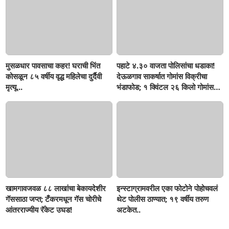
मुसळधार पावसाचा कहर! घराची भिंत
पहाटे ४.३० वाजता पोलिसांचा धडाका!
कोसळून ८५ वर्षीय वृद्ध महिलेचा दुर्दैवी
देऊळगाव साकर्षात गोमांस विक्रीचा
मृत्यू...
भंडाफोड; १ क्विंटल २६ किलो गोमांस
जप्त, दोघे गजाआड
खामगावजवळ ८८ लाखांचा बेकायदेशीर
इन्स्टाग्रामवरील एका फोटोने पोहोचवलं
गॅससाठा जप्त; टँकरमधून गॅस चोरीचे
थेट पोलीस ठाण्यात; १९ वर्षीय तरुण
आंतरराज्यीय रॅकेट उघड!
अटकेत..