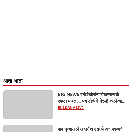
आता आता
BIG NEWS दरोडेखोरांना रोखण्यासाठी
एकटा धावला… पण टोळीने घेरलं! काठी-चाकूचे
सपासप वार; ५२ वर्षीय शेतकऱ्याचा दुर्दैवी अंत!
BULDANA LIVE
पाय धुण्यासाठी खदाणीत उतरले अन् काळाने