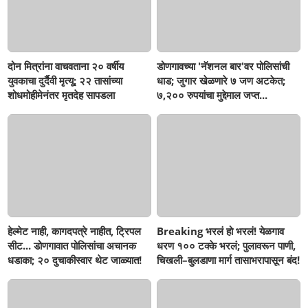
दोन मित्रांना वाचवताना २० वर्षीय
डोणगावच्या 'नॅशनल बार'वर पोलिसांची
युवकाचा दुर्दैवी मृत्यू; २२ तासांच्या
धाड; जुगार खेळणारे ७ जण अटकेत;
शोधमोहीमेनंतर मृतदेह सापडला
७,२०० रुपयांचा मुद्देमाल जप्त...
हेल्मेट नाही, कागदपत्रे नाहीत, ट्रिपल
Breaking भरलं हो भरलं! येळगाव
सीट... डोणगावात पोलिसांचा अचानक
धरण १०० टक्के भरलं; पुलावरून पाणी,
धडाका; २० दुचाकीस्वार थेट जाळ्यात!
चिखली–बुलडाणा मार्ग तासाभरापासून बंद!