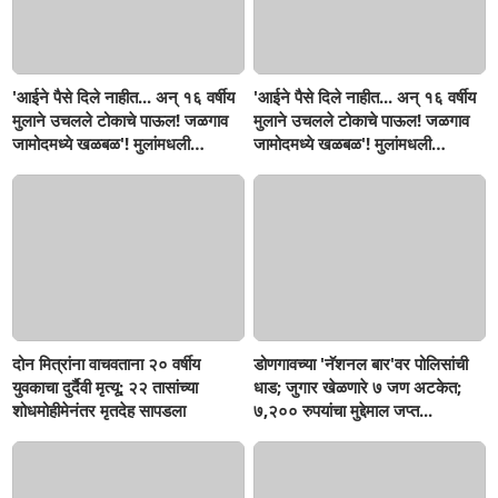
'आईने पैसे दिले नाहीत... अन् १६ वर्षीय
'आईने पैसे दिले नाहीत... अन् १६ वर्षीय
मुलाने उचलले टोकाचे पाऊल! जळगाव
मुलाने उचलले टोकाचे पाऊल! जळगाव
जामोदमध्ये खळबळ'! मुलांमधली
जामोदमध्ये खळबळ'! मुलांमधली
सहनशीलता संपली काय?
सहनशीलता संपली काय?
दोन मित्रांना वाचवताना २० वर्षीय
डोणगावच्या 'नॅशनल बार'वर पोलिसांची
युवकाचा दुर्दैवी मृत्यू; २२ तासांच्या
धाड; जुगार खेळणारे ७ जण अटकेत;
शोधमोहीमेनंतर मृतदेह सापडला
७,२०० रुपयांचा मुद्देमाल जप्त...