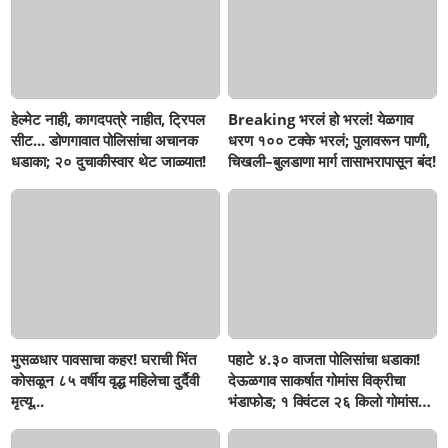
हेल्मेट नाही, कागदपत्रे नाहीत, ट्रिपल
Breaking भरलं हो भरलं! येळगाव
सीट... डोणगावात पोलिसांचा अचानक
धरण १०० टक्के भरलं; पुलावरून पाणी,
धडाका; २० दुचाकीस्वार थेट जाळ्यात!
चिखली–बुलडाणा मार्ग तासाभरापासून बंद!
मुसळधार पावसाचा कहर! घराची भिंत
पहाटे ४.३० वाजता पोलिसांचा धडाका!
कोसळून ८५ वर्षीय वृद्ध महिलेचा दुर्दैवी
देऊळगाव साकर्षात गोमांस विक्रीचा
मृत्यू...
भंडाफोड; १ क्विंटल २६ किलो गोमांस
जप्त, दोघे गजाआड