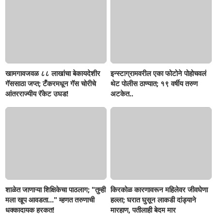
खामगावजवळ ८८ लाखांचा बेकायदेशीर
इन्स्टाग्रामवरील एका फोटोने पोहोचवलं
गॅससाठा जप्त; टँकरमधून गॅस चोरीचे
थेट पोलीस ठाण्यात; १९ वर्षीय तरुण
आंतरराज्यीय रॅकेट उघड!
अटकेत..
शाळेत जाणाऱ्या शिक्षिकेचा पाठलाग; "तुम्ही
किरकोळ कारणावरून महिलेवर जीवघेणा
मला खूप आवडता..." म्हणत तरुणाची
हल्ला; घरात घुसून लाकडी दांड्याने
धक्कादायक हरकत!
मारहाण, पतीलाही बेदम मार