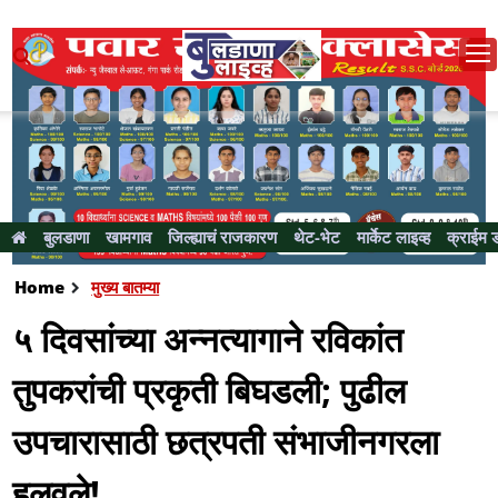
बुलडाणा
खामगाव
जिल्ह्याचं राजकारण
थेट-भेट
मार्केट लाइव्ह
क्राईम 
Home
मुख्य बातम्या
५ दिवसांच्या अन्नत्यागाने रविकांत
तुपकरांची प्रकृती बिघडली; पुढील
उपचारासाठी छत्रपती संभाजीनगरला
हलवले!