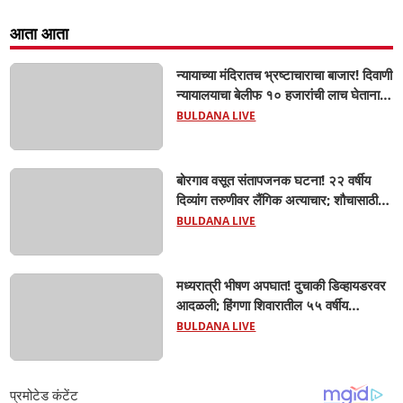
आता आता
न्यायाच्या मंदिरातच भ्रष्टाचाराचा बाजार! दिवाणी
न्यायालयाचा बेलीफ १० हजारांची लाच घेताना
एसीबीच्या जाळ्यात; मेहकरात खळबळ!
BULDANA LIVE
बोरगाव वसूत संतापजनक घटना! २२ वर्षीय
दिव्यांग तरुणीवर लैंगिक अत्याचार; शौचासाठी
गेलेल्या तरुणीचा पाठलाग करून अत्याचाराचा
BULDANA LIVE
आरोप; चिखली पोलिसांकडून आरोपीविरुद्ध
कठोर कारवाई
मध्यरात्री भीषण अपघात! दुचाकी डिव्हायडरवर
आदळली; हिंगणा शिवारातील ५५ वर्षीय
शेतकऱ्याचा जागीच मृत्यू! खांडवी–हिंगणा मार्गावर
BULDANA LIVE
काळाचा घाला; रात्री घरी परतताना घडली
दुर्दैवी घटना