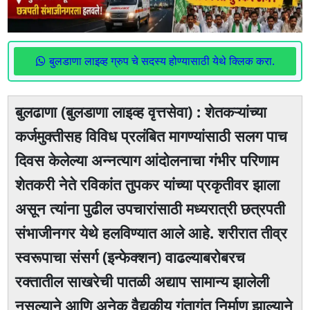
बुलडाणा लाइव्ह ग्रुप चे सदस्य होण्यासाठी येथे क्लिक करा.
बुलढाणा (बुलडाणा लाइव्ह वृत्तसेवा) : शेतकऱ्यांच्या
कर्जमुक्तीसह विविध प्रलंबित मागण्यांसाठी सलग पाच
दिवस केलेल्या अन्नत्याग आंदोलनाचा गंभीर परिणाम
शेतकरी नेते रविकांत तुपकर यांच्या प्रकृतीवर झाला
असून त्यांना पुढील उपचारांसाठी मध्यरात्री छत्रपती
संभाजीनगर येथे हलविण्यात आले आहे. शरीरात तीव्र
स्वरूपाचा संसर्ग (इन्फेक्शन) वाढल्याबरोबरच
रक्तातील साखरेची पातळी अद्याप सामान्य झालेली
नसल्याने आणि अनेक वैद्यकीय गुंतागुंत निर्माण झाल्याने