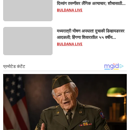
दिव्यांग तरुणीवर लैंगिक अत्याचार; शौचासाठी
गेलेल्या तरुणीचा पाठलाग करून अत्याचाराचा
BULDANA LIVE
आरोप; चिखली पोलिसांकडून आरोपीविरुद्ध
कठोर कारवाई
मध्यरात्री भीषण अपघात! दुचाकी डिव्हायडरवर
आदळली; हिंगणा शिवारातील ५५ वर्षीय
शेतकऱ्याचा जागीच मृत्यू! खांडवी–हिंगणा मार्गावर
BULDANA LIVE
काळाचा घाला; रात्री घरी परतताना घडली
दुर्दैवी घटना