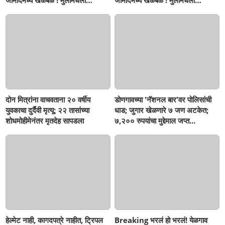
जामोदमध्ये खळबळ'! मुलांमधली
जामोदमध्ये खळबळ'! मुलांमधली
सहनशीलता संपली काय?
सहनशीलता संपली काय?
दोन मित्रांना वाचवताना २० वर्षीय
डोणगावच्या 'नॅशनल बार'वर पोलिसांची
युवकाचा दुर्दैवी मृत्यू; २२ तासांच्या
धाड; जुगार खेळणारे ७ जण अटकेत;
शोधमोहीमेनंतर मृतदेह सापडला
७,२०० रुपयांचा मुद्देमाल जप्त...
हेल्मेट नाही, कागदपत्रे नाहीत, ट्रिपल
Breaking भरलं हो भरलं! येळगाव