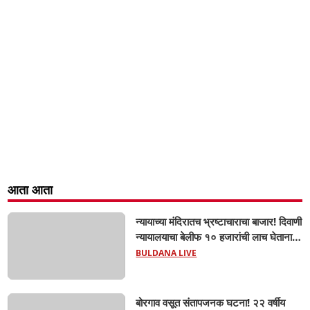
आता आता
न्यायाच्या मंदिरातच भ्रष्टाचाराचा बाजार! दिवाणी
न्यायालयाचा बेलीफ १० हजारांची लाच घेताना
एसीबीच्या जाळ्यात; मेहकरात खळबळ!
BULDANA LIVE
बोरगाव वसूत संतापजनक घटना! २२ वर्षीय