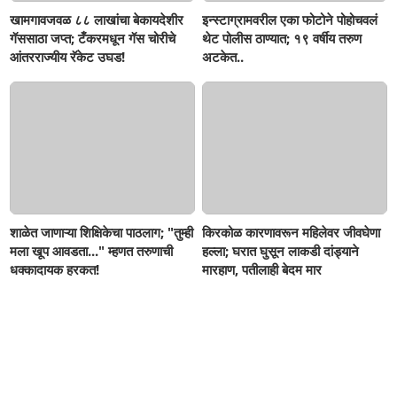
खामगावजवळ ८८ लाखांचा बेकायदेशीर
इन्स्टाग्रामवरील एका फोटोने पोहोचवलं
गॅससाठा जप्त; टँकरमधून गॅस चोरीचे
थेट पोलीस ठाण्यात; १९ वर्षीय तरुण
आंतरराज्यीय रॅकेट उघड!
अटकेत..
शाळेत जाणाऱ्या शिक्षिकेचा पाठलाग; "तुम्ही
किरकोळ कारणावरून महिलेवर जीवघेणा
मला खूप आवडता..." म्हणत तरुणाची
हल्ला; घरात घुसून लाकडी दांड्याने
धक्कादायक हरकत!
मारहाण, पतीलाही बेदम मार