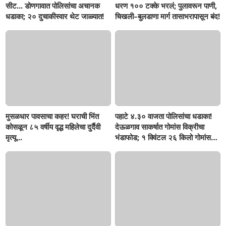
सीट... डोणगावात पोलिसांचा अचानक
धरण १०० टक्के भरलं; पुलावरून पाणी,
धडाका; २० दुचाकीस्वार थेट जाळ्यात!
चिखली–बुलडाणा मार्ग तासाभरापासून बंद!
मुसळधार पावसाचा कहर! घराची भिंत
पहाटे ४.३० वाजता पोलिसांचा धडाका!
कोसळून ८५ वर्षीय वृद्ध महिलेचा दुर्दैवी
देऊळगाव साकर्षात गोमांस विक्रीचा
मृत्यू...
भंडाफोड; १ क्विंटल २६ किलो गोमांस
जप्त, दोघे गजाआड