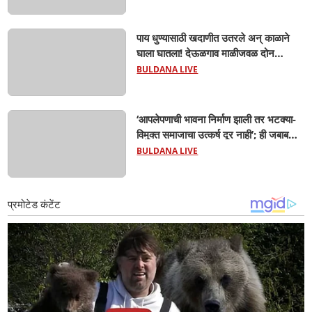
पाय धुण्यासाठी खदाणीत उतरले अन् काळाने
घाला घातला! देऊळगाव माळीजवळ दोन
चिमुकल्यांचा बुडून दुर्दैवी मृत्यू; कोराडी प्रकल्प
BULDANA LIVE
परिसरात शोककळा
‘आपलेपणाची भावना निर्माण झाली तर भटक्या-
विमुक्त समाजाचा उत्कर्ष दूर नाही’; ही जबाबदारी
केवळ सरकारची नाही,आपल्या सर्वांची !
BULDANA LIVE
सरसंघचालक मोहनजी भागवत यांचे प्रतिपादन!