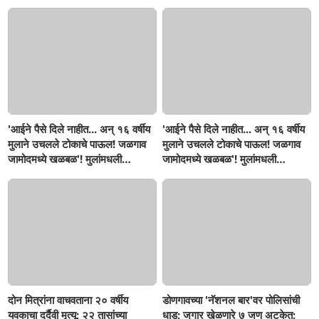
दुर्दैवी अंत!
'आईने पैसे दिले नाहीत... अन् १६ वर्षीय
'आईने पैसे दिले नाहीत... अन् १६ वर्षीय
मुलाने उचलले टोकाचे पाऊल! जळगाव
मुलाने उचलले टोकाचे पाऊल! जळगाव
जामोदमध्ये खळबळ'! मुलांमधली
जामोदमध्ये खळबळ'! मुलांमधली
सहनशीलता संपली काय?
सहनशीलता संपली काय?
दोन मित्रांना वाचवताना २० वर्षीय
डोणगावच्या 'नॅशनल बार'वर पोलिसांची
युवकाचा दुर्दैवी मृत्यू; २२ तासांच्या
धाड; जुगार खेळणारे ७ जण अटकेत;