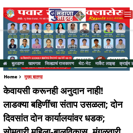
बुलडाणा
खामगाव
जिल्ह्याचं राजकारण
थेट-भेट
मार्केट लाइव्ह
क्राईम 
Home
मुख्य बातम्या
केवायसी करूनही अनुदान नाही!
लाडक्या बहिणींचा संताप उसळला; दोन
दिवसांत दोन कार्यालयांवर धडक;
सोमवारी महिला-बालविकास, मंगळवारी