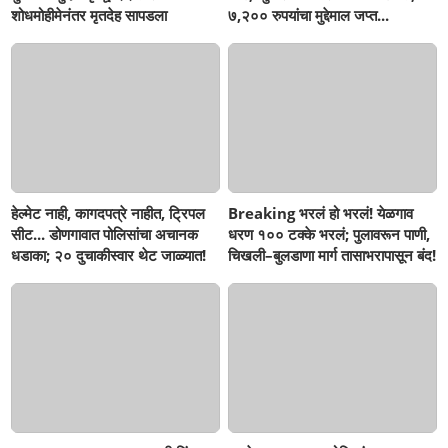
शोधमोहीमेनंतर मृतदेह सापडला
७,२०० रुपयांचा मुद्देमाल जप्त...
हेल्मेट नाही, कागदपत्रे नाहीत, ट्रिपल
Breaking भरलं हो भरलं! येळगाव
सीट... डोणगावात पोलिसांचा अचानक
धरण १०० टक्के भरलं; पुलावरून पाणी,
धडाका; २० दुचाकीस्वार थेट जाळ्यात!
चिखली–बुलडाणा मार्ग तासाभरापासून बंद!