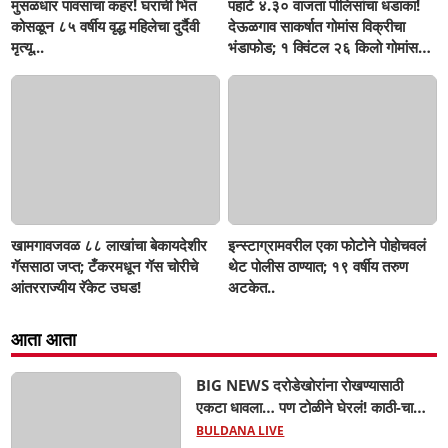
मुसळधार पावसाचा कहर! घराची भिंत
पहाटे ४.३० वाजता पोलिसांचा धडाका!
कोसळून ८५ वर्षीय वृद्ध महिलेचा दुर्दैवी
देऊळगाव साकर्षात गोमांस विक्रीचा
मृत्यू...
भंडाफोड; १ क्विंटल २६ किलो गोमांस
जप्त, दोघे गजाआड
खामगावजवळ ८८ लाखांचा बेकायदेशीर
इन्स्टाग्रामवरील एका फोटोने पोहोचवलं
गॅससाठा जप्त; टँकरमधून गॅस चोरीचे
थेट पोलीस ठाण्यात; १९ वर्षीय तरुण
आंतरराज्यीय रॅकेट उघड!
अटकेत..
आता आता
BIG NEWS दरोडेखोरांना रोखण्यासाठी
एकटा धावला… पण टोळीने घेरलं! काठी-चाकूचे
सपासप वार; ५२ वर्षीय शेतकऱ्याचा दुर्दैवी अंत!
BULDANA LIVE