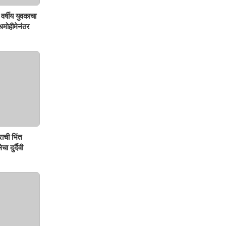
वर्षीय युवकाचा
शोधमोहीमेनंतर
ाची भिंत
ा दुर्दैवी