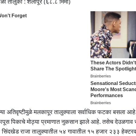
ा तालुका : शेलापूर (६८.८ मिमी)
या अतिवृष्टीमुळे मलकापूर तालुक्याला सर्वाधिक फटका बसला आहे
ूस पिकाचे माेठ्या प्रमाणात नुकसान झाले आहे. तसेच देउळगाव 
, सिंदखेड राजा तालुक्यातील ५४ गावातील १५ हजार २३३ हेक्टर