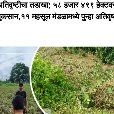
 अतिवृष्टीचा तडाखा; ५८ हजार ४९९ हेक्टव
 नुकसान,११ महसूल मंडळामध्ये पुन्हा अतिवृष