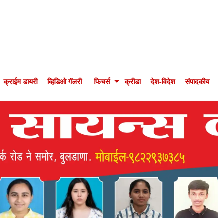
क्राईम डायरी
व्हिडिओ गॅलरी
फिचर्स
क्रीडा
देश-विदेश
संपादकीय