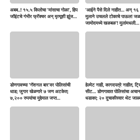
अबब..! १५.५ किलोचा 'मांसाचा गोळा', हिप
'आईने पैसे दिले नाहीत... अन् १६ व
जॉइंटचे गंभीर फ्रॅक्चर अन् मृत्यूशी झुंज...
मुलाने उचलले टोकाचे पाऊल! जळ
जामोदमध्ये खळबळ'! मुलांमधली
सहनशीलता संपली काय?
डोणगावच्या 'नॅशनल बार'वर पोलिसांची
हेल्मेट नाही, कागदपत्रे नाहीत, ट्
धाड; जुगार खेळणारे ७ जण अटकेत;
सीट... डोणगावात पोलिसांचा अचा
७,२०० रुपयांचा मुद्देमाल जप्त...
धडाका; २० दुचाकीस्वार थेट जाळ्