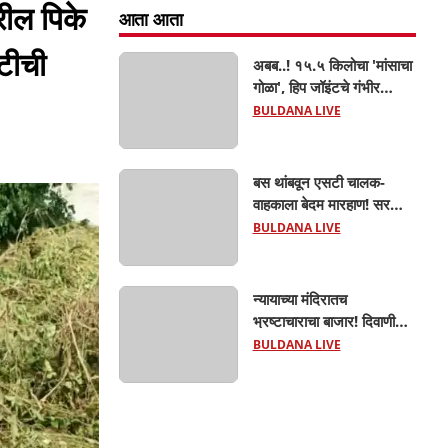
रील पिके
आता आता
्टीची
अबब..! १५.५ किलोचा 'मांसाचा
गोळा', हिप जॉइंटचे गंभीर
फ्रॅक्चर अन् मृत्यूशी झुंज...
BULDANA LIVE
बस थांबवून एसटी चालक-
वाहकाला बेदम मारहाण! सरकारी
कामात अडथळा; प्रवाशांसमोर
BULDANA LIVE
धिंगाणा घालणाऱ्या तिघांविरुद्ध
गुन्हा! 'हॉर्न का वाजवला?' या
क्षुल्लक कारणावरून संतापजनक
न्यायाच्या मंदिरातच
प्रकार;
भ्रष्टाचाराचा बाजार! दिवाणी
न्यायालयाचा बेलीफ १०
BULDANA LIVE
हजारांची लाच घेताना एसीबीच्या
जाळ्यात; मेहकरात खळबळ!