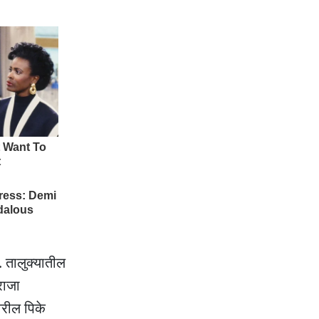
. तालुक्यातील
राजा
वरील पिके