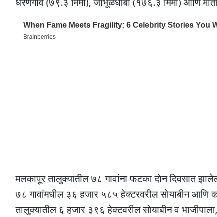
धरणगाव (७९.३ मिमी), जांभूळधाबा (१७६.३ मिमी) आणि मोताळ
मलकापूर तालुक्यातील ७८ गावांना फटका दाेन दिवसात झालेल्
७८ गावांमधील ३६ हजार ५८५ हेक्टरवरील साेयाबीन आणि काप
तालुक्यातील ६ हजार ३९६ हेक्टवरील साेयाबीन व भाजीपाला