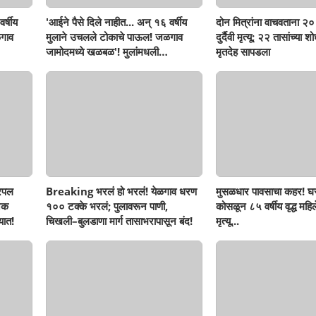
र्षीय
'आईने पैसे दिले नाहीत... अन् १६ वर्षीय
दोन मित्रांना वाचवताना २० 
गाव
मुलाने उचलले टोकाचे पाऊल! जळगाव
दुर्दैवी मृत्यू; २२ तासांच्या 
जामोदमध्ये खळबळ'! मुलांमधली
मृतदेह सापडला
सहनशीलता संपली काय?
रिपल
Breaking भरलं हो भरलं! येळगाव धरण
मुसळधार पावसाचा कहर! घर
नक
१०० टक्के भरलं; पुलावरून पाणी,
कोसळून ८५ वर्षीय वृद्ध महिलेच
यात!
चिखली–बुलडाणा मार्ग तासाभरापासून बंद!
मृत्यू...