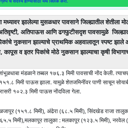
ग्रुप चे सदस्य होण्यासाठी येथे क्लिक करा.
ाच्या मध्यावर झालेल्या मुसळधार पावसाने जिल्ह्यातील शेतीला 
 अतिवृष्टी, अतिपाऊस आणि ढगफुटीसदृश पावसामुळे जिल्ह्या
ांचे नुकसान झाल्याचे प्राथमिक अहवालातून स्पष्ट झाले आ
ीन, कापूस व इतर पिकांचे मोठे नुकसान झाल्याचा कृषी विभा
ंभूळधाबा मंडळाने तब्बल १७६.३ मिमी पावसाची नोंद केली. त्याचप
ी १५१.८ मिमी पाऊस झाला. यामुळे शेतजमिनींवर पाणी साचून सोया
 सरासरी १०२.३ मिमी पाऊस नोंदविला गेला.
ळजापूर (१५१.८ मिमी), अंढेरा (६८.५ मिमी), सिंदखेड राजा तालुक
(६५.५ मिमी),मलकापूर तालुका : मलकापूर (१२३.५ मिमी), नरवेल 