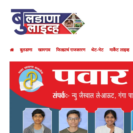
बुलडाणा
खामगाव
जिल्ह्याचं राजकारण
थेट-भेट
मार्केट लाइव्ह