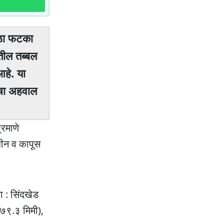
मोठा फटका
तील तब्बल
हे. या
गाचा अहवाल
्रमाणे
बीन व कापूस
ा : सिंदखेड
(७९.३ मिमी),