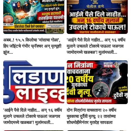
अबब..! १५.५ किलोचा 'मांसाचा गोळा',
'आईने पैसे दिले नाहीत... अन् १६ वर्षीय
हिप जॉइंटचे गंभीर फ्रॅक्चर अन् मृत्यूशी
मुलाने उचलले टोकाचे पाऊल! जळगाव
झुंज...
जामोदमध्ये खळबळ'! मुलांमधली
सहनशीलता संपली काय?
'आईने पैसे दिले नाहीत... अन् १६ वर्षीय
दोन मित्रांना वाचवताना २० वर्षीय
मुलाने उचलले टोकाचे पाऊल! जळगाव
युवकाचा दुर्दैवी मृत्यू; २२ तासांच्या
जामोदमध्ये खळबळ'! मुलांमधली
शोधमोहीमेनंतर मृतदेह सापडला
सहनशीलता संपली काय?