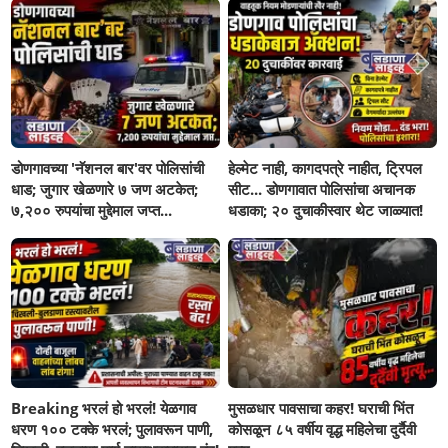
डोणगावच्या 'नॅशनल बार'वर पोलिसांची
हेल्मेट नाही, कागदपत्रे नाहीत, ट्रिपल
धाड; जुगार खेळणारे ७ जण अटकेत;
सीट... डोणगावात पोलिसांचा अचानक
७,२०० रुपयांचा मुद्देमाल जप्त...
धडाका; २० दुचाकीस्वार थेट जाळ्यात!
Breaking भरलं हो भरलं! येळगाव
मुसळधार पावसाचा कहर! घराची भिंत
धरण १०० टक्के भरलं; पुलावरून पाणी,
कोसळून ८५ वर्षीय वृद्ध महिलेचा दुर्दैवी