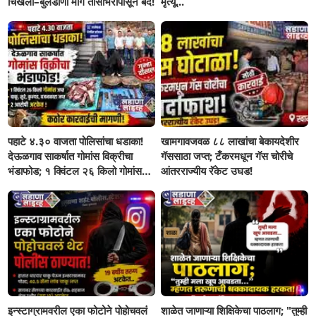
चिखली–बुलडाणा मार्ग तासाभरापासून बंद!
मृत्यू...
पहाटे ४.३० वाजता पोलिसांचा धडाका!
खामगावजवळ ८८ लाखांचा बेकायदेशीर
देऊळगाव साकर्षात गोमांस विक्रीचा
गॅससाठा जप्त; टँकरमधून गॅस चोरीचे
भंडाफोड; १ क्विंटल २६ किलो गोमांस
आंतरराज्यीय रॅकेट उघड!
जप्त, दोघे गजाआड
इन्स्टाग्रामवरील एका फोटोने पोहोचवलं
शाळेत जाणाऱ्या शिक्षिकेचा पाठलाग; "तुम्ही