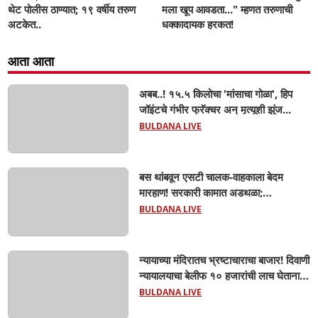
थेट पोलीस ठाण्यात; १९ वर्षीय तरुण
मला खूप आवडता..." म्हणत तरुणाची
अटकेत..
धक्कादायक हरकत!
आता आता
अबब..! १५.५ किलोचा 'मांसाचा गोळा', हिप
जॉइंटचे गंभीर फ्रॅक्चर अन् मृत्यूशी झुंज...
BULDANA LIVE
बस थांबवून एसटी चालक-वाहकाला बेदम
मारहाण! सरकारी कामात अडथळा;
प्रवाशांसमोर धिंगाणा घालणाऱ्या तिघांविरुद्ध
BULDANA LIVE
गुन्हा! 'हॉर्न का वाजवला?' या क्षुल्लक
कारणावरून संतापजनक प्रकार;
न्यायाच्या मंदिरातच भ्रष्टाचाराचा बाजार! दिवाणी
न्यायालयाचा बेलीफ १० हजारांची लाच घेताना
एसीबीच्या जाळ्यात; मेहकरात खळबळ!
BULDANA LIVE