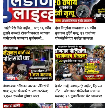
'आईने पैसे दिले नाहीत... अन् १६ वर्षीय
दोन मित्रांना वाचवताना २० वर्षीय
मुलाने उचलले टोकाचे पाऊल! जळगाव
युवकाचा दुर्दैवी मृत्यू; २२ तासांच्या
जामोदमध्ये खळबळ'! मुलांमधली
शोधमोहीमेनंतर मृतदेह सापडला
सहनशीलता संपली काय?
डोणगावच्या 'नॅशनल बार'वर पोलिसांची
हेल्मेट नाही, कागदपत्रे नाहीत, ट्रिपल
धाड; जुगार खेळणारे ७ जण अटकेत;
सीट... डोणगावात पोलिसांचा अचानक
७,२०० रुपयांचा मुद्देमाल जप्त...
धडाका; २० दुचाकीस्वार थेट जाळ्यात!