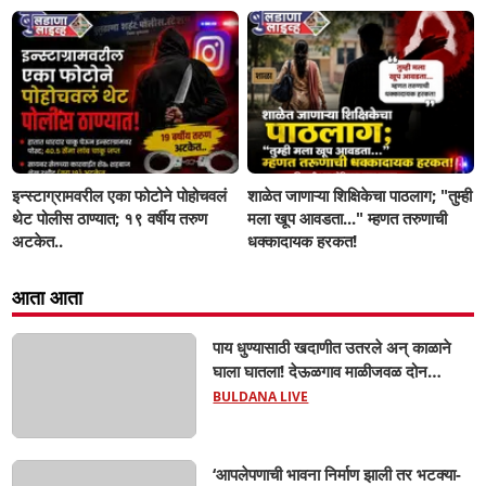
जप्त, दोघे गजाआड
इन्स्टाग्रामवरील एका फोटोने पोहोचवलं
शाळेत जाणाऱ्या शिक्षिकेचा पाठलाग; "तुम्ही
थेट पोलीस ठाण्यात; १९ वर्षीय तरुण
मला खूप आवडता..." म्हणत तरुणाची
अटकेत..
धक्कादायक हरकत!
आता आता
पाय धुण्यासाठी खदाणीत उतरले अन् काळाने
घाला घातला! देऊळगाव माळीजवळ दोन
चिमुकल्यांचा बुडून दुर्दैवी मृत्यू; कोराडी प्रकल्प
BULDANA LIVE
परिसरात शोककळा
‘आपलेपणाची भावना निर्माण झाली तर भटक्या-