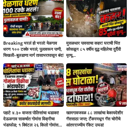
Breaking भरलं हो भरलं! येळगाव
मुसळधार पावसाचा कहर! घराची भिंत
धरण १०० टक्के भरलं; पुलावरून पाणी,
कोसळून ८५ वर्षीय वृद्ध महिलेचा दुर्दैवी
चिखली–बुलडाणा मार्ग तासाभरापासून बंद!
मृत्यू...
पहाटे ४.३० वाजता पोलिसांचा धडाका!
खामगावजवळ ८८ लाखांचा बेकायदेशीर
देऊळगाव साकर्षात गोमांस विक्रीचा
गॅससाठा जप्त; टँकरमधून गॅस चोरीचे
भंडाफोड; १ क्विंटल २६ किलो गोमांस
आंतरराज्यीय रॅकेट उघड!