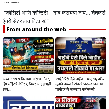
“कॉलिटी आणि कॉन्टिटी—नाद करायचा नाय... शेतकरी
ऍग्रो सेंटरचाच विश्वास!”
From around the web
अबब..! १५.५ किलोचा 'मांसाचा गोळा',
'आईने पैसे दिले नाहीत... अन् १६ वर्षीय
हिप जॉइंटचे गंभीर फ्रॅक्चर अन् मृत्यूशी
मुलाने उचलले टोकाचे पाऊल! जळगाव
झुंज...
जामोदमध्ये खळबळ'! मुलांमधली
सहनशीलता संपली काय?