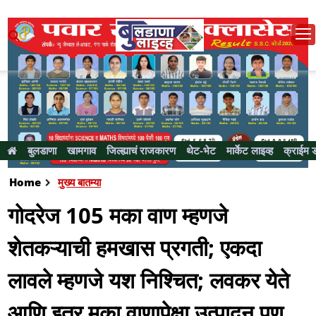
बुलडाणा
खामगाव
जिल्ह्याचं राजकारण
थेट-भेट
मार्केट लाइव्ह
क्राईम 
Home
मुख्य बातम्या
गोदरेज 105 मका वाण म्हणजे
शेतकऱ्याची हमखास प्रगती; एकदा
लावले म्हणजे यश निश्चित; लवकर येते
आणि इतर मका वाणापेक्षा उत्पादन पण