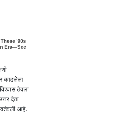
सणी
तर काढलेला
विश्वास ठेवला
्तर देता
 वर्तवली आहे.