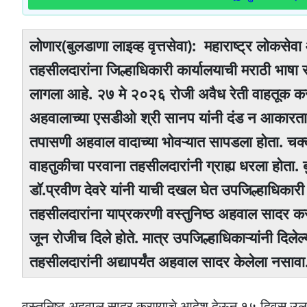
लोणार(बुलडाणा लाइव्ह वृत्तसेवा): महाराष्ट्र लोकसेवा
तहसीलदारांना जिल्हाधिकारी कार्यालयाची मराठी भ
लागला आहे. २७ मे २०२६ रोजी अवैध रेती वाहतूक करण
अहवालाच्या एसडीओ श्री सानप यांनी दंड न आकारता स
तपासणी अहवाल वादाच्या भोवऱ्यात सापडला होता. चक्
वाहतुकीचा परवाना तहसीलदारांनी ग्राह्य धरला होता. ब
डॉ.प्रवीण देवरे यांनी याची दखल घेत उपजिल्हाधिकारी
तहसीलदारांना याप्रकरणी वस्तुनिष्ठ अहवाल सादर क
जून रोजीच दिले होते. मात्र उपजिल्हाधिकाऱ्यांनी दिल
तहसीलदारांनी अद्यापर्यंत अहवाल सादर केलेला नसावा
वस्तुनिष्ठ अहवाल सादर करण्याचे आदेश देऊन १५ दिवस उलट