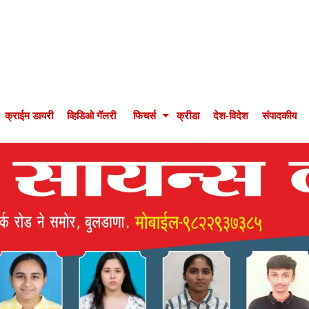
क्राईम डायरी
व्हिडिओ गॅलरी
फिचर्स
क्रीडा
देश-विदेश
संपादकीय