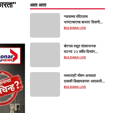
कारता"
आता आता
न्यायाच्या मंदिरातच
भ्रष्टाचाराचा बाजार! दिवाणी
न्यायालयाचा बेलीफ १०
BULDANA LIVE
हजारांची लाच घेताना एसीबीच्या
जाळ्यात; मेहकरात खळबळ!
बोरगाव वसूत संतापजनक
घटना! २२ वर्षीय दिव्यांग
तरुणीवर लैंगिक अत्याचार;
BULDANA LIVE
शौचासाठी गेलेल्या तरुणीचा
पाठलाग करून अत्याचाराचा
आरोप; चिखली पोलिसांकडून
मध्यरात्री भीषण अपघात!
आरोपीविरुद्ध कठोर कारवाई
दुचाकी डिव्हायडरवर आदळली;
हिंगणा शिवारातील ५५ वर्षीय
BULDANA LIVE
शेतकऱ्याचा जागीच मृत्यू!
खांडवी–हिंगणा मार्गावर काळाचा
घाला; रात्री घरी परतताना
घडली दुर्दैवी घटना