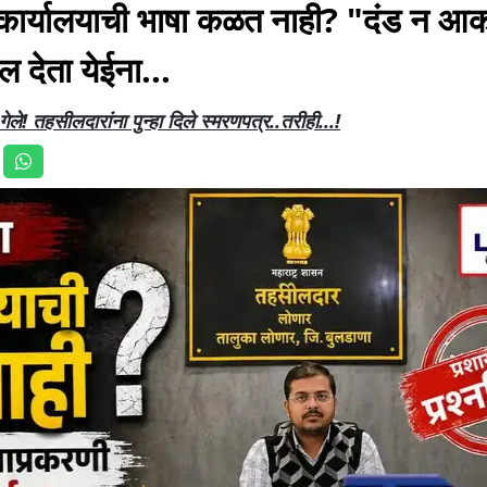
ी कार्यालयाची भाषा कळत नाही? "दंड न आ
ल देता येईना...
े! तहसीलदारांना पुन्हा दिले स्मरणपत्र..तरीही...!