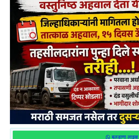
बुलडाणा लाइव्ह 