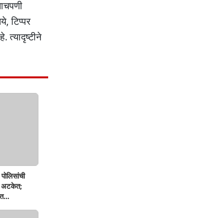
चाचपणी
, टिप्पर
त्यादृष्टीने
पोलिसांची
ण अटकेत;
त...