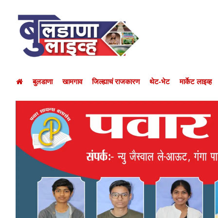
बुलडाणा
खामगाव
जिल्ह्याचं राजकारण
थेट-भेट
मार्केट लाइव्ह