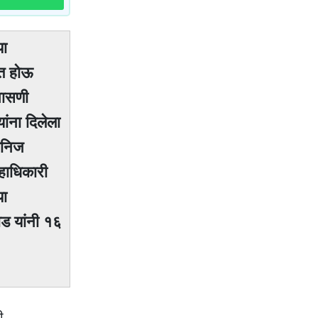
या
ित होऊ
पासणी
ंना दिलेला
खनिज
्हाधिकारी
या
ड यांनी १६
ी.