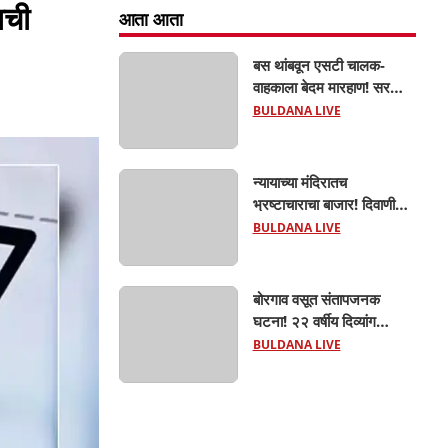
ाची
आता आता
बस थांबवून एसटी चालक-
वाहकाला बेदम मारहाण! सरकारी
कामात अडथळा; प्रवाशांसमोर
BULDANA LIVE
धिंगाणा घालणाऱ्या तिघांविरुद्ध
गुन्हा! 'हॉर्न का वाजवला?' या
क्षुल्लक कारणावरून संतापजनक
न्यायाच्या मंदिरातच
प्रकार;
भ्रष्टाचाराचा बाजार! दिवाणी
न्यायालयाचा बेलीफ १०
BULDANA LIVE
हजारांची लाच घेताना एसीबीच्या
जाळ्यात; मेहकरात खळबळ!
बोरगाव वसूत संतापजनक
घटना! २२ वर्षीय दिव्यांग
तरुणीवर लैंगिक अत्याचार;
BULDANA LIVE
शौचासाठी गेलेल्या तरुणीचा
पाठलाग करून अत्याचाराचा
आरोप; चिखली पोलिसांकडून
आरोपीविरुद्ध कठोर कारवाई