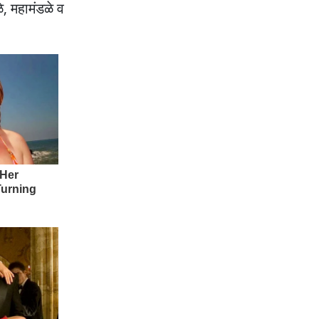
े, महामंडळे व