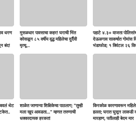
ाव धरण
मुसळधार पावसाचा कहर! घराची भिंत
पहाटे ४.३० वाजता पोलिसां
कोसळून ८५ वर्षीय वृद्ध महिलेचा दुर्दैवी
देऊळगाव साकर्षात गोमांस व
न बंद!
मृत्यू...
भंडाफोड; १ क्विंटल २६ किल
दोघे गजाआड
ोचवलं थेट
शाळेत जाणाऱ्या शिक्षिकेचा पाठलाग; "तुम्ही
किरकोळ कारणावरून महिले
टकेत..
मला खूप आवडता..." म्हणत तरुणाची
हल्ला; घरात घुसून लाकडी दा
धक्कादायक हरकत!
मारहाण, पतीलाही बेदम मार