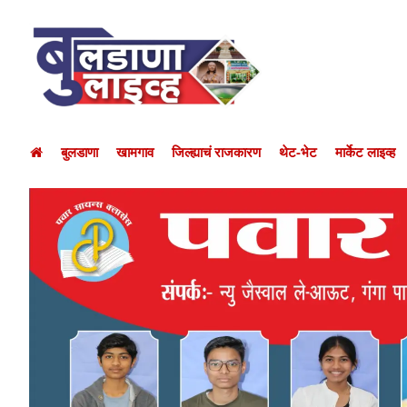
बुलडाणा
खामगाव
जिल्ह्याचं राजकारण
थेट-भेट
मार्केट लाइव्ह