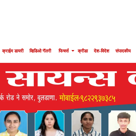
क्राईम डायरी
व्हिडिओ गॅलरी
फिचर्स
क्रीडा
देश-विदेश
संपादकीय