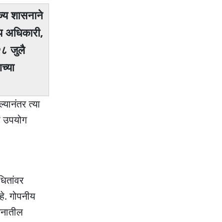
ज्य शासनाने
य अधिकारी,
८ जुलै
च्या
्यानंतर त्या
चा उपयोग
धितांवर
हे. गोपनीय
सनातील