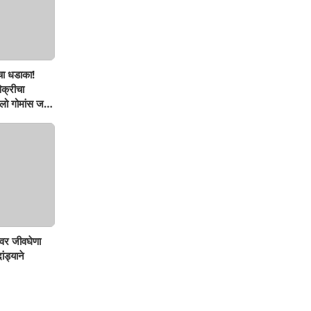
चा धडाका!
िक्रीचा
ो गोमांस जप्त,
वर जीवघेणा
ंड्याने