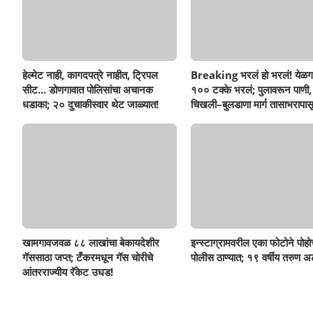
हेल्मेट नाही, कागदपत्रे नाहीत, ट्रिपल
Breaking भरलं हो भरलं! येळग
सीट... डोणगावात पोलिसांचा अचानक
१०० टक्के भरलं; पुलावरून पाणी,
धडाका; २० दुचाकीस्वार थेट जाळ्यात!
चिखली–बुलडाणा मार्ग तासाभरापासू
खामगावजवळ ८८ लाखांचा बेकायदेशीर
इन्स्टाग्रामवरील एका फोटोने पोह
गॅससाठा जप्त; टँकरमधून गॅस चोरीचे
पोलीस ठाण्यात; १९ वर्षीय तरुण अ
आंतरराज्यीय रॅकेट उघड!