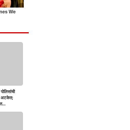
पोलिसांची
ण अटकेत;
त...