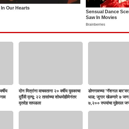
र्षीय
दोन मित्रांना वाचवताना २० वर्षीय युवकाचा
डोणगावच्या 'नॅशनल बार'वर 
गाव
दुर्दैवी मृत्यू; २२ तासांच्या शोधमोहीमेनंतर
धाड; जुगार खेळणारे ७ ज
मृतदेह सापडला
७,२०० रुपयांचा मुद्देमाल जप्