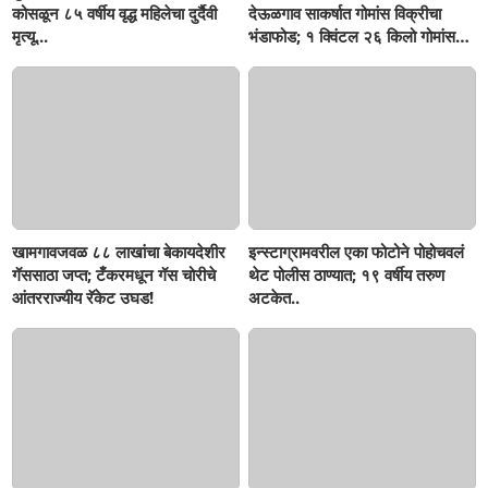
कोसळून ८५ वर्षीय वृद्ध महिलेचा दुर्दैवी
देऊळगाव साकर्षात गोमांस विक्रीचा
मृत्यू...
भंडाफोड; १ क्विंटल २६ किलो गोमांस
जप्त, दोघे गजाआड
खामगावजवळ ८८ लाखांचा बेकायदेशीर
इन्स्टाग्रामवरील एका फोटोने पोहोचवलं
गॅससाठा जप्त; टँकरमधून गॅस चोरीचे
थेट पोलीस ठाण्यात; १९ वर्षीय तरुण
आंतरराज्यीय रॅकेट उघड!
अटकेत..