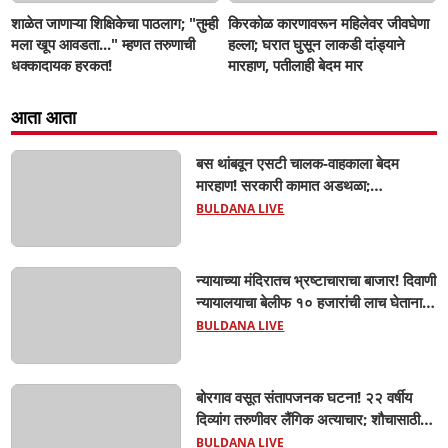
शाळेत जाणाऱ्या शिक्षिकेचा पाठलाग; "तुम्ही
किरकोळ कारणावरून महिलेवर जीवघेणा
मला खूप आवडता..." म्हणत तरुणाची
हल्ला; घरात घुसून लाकडी दांड्याने
धक्कादायक हरकत!
मारहाण, पतीलाही बेदम मार
आता आता
बस थांबवून एसटी चालक-वाहकाला बेदम
मारहाण! सरकारी कामात अडथळा;
प्रवाशांसमोर धिंगाणा घालणाऱ्या तिघांविरुद्ध
BULDANA LIVE
गुन्हा! 'हॉर्न का वाजवला?' या क्षुल्लक
कारणावरून संतापजनक प्रकार;
न्यायाच्या मंदिरातच भ्रष्टाचाराचा बाजार! दिवाणी
न्यायालयाचा बेलीफ १० हजारांची लाच घेताना
एसीबीच्या जाळ्यात; मेहकरात खळबळ!
BULDANA LIVE
बोरगाव वसूत संतापजनक घटना! २२ वर्षीय
दिव्यांग तरुणीवर लैंगिक अत्याचार; शौचासाठी
गेलेल्या तरुणीचा पाठलाग करून अत्याचाराचा
BULDANA LIVE