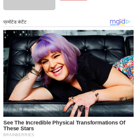
आरोप; चिखली पोलिसांकडून आरोपीविरुद्ध
कठोर कारवाई