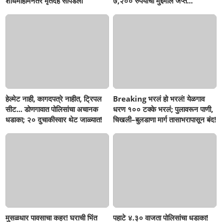
शोधमोहीमेनंतर मृतदेह सापडला
७,२०० रुपयांचा मुद्देमाल जप्त...
हेल्मेट नाही, कागदपत्रे नाहीत, ट्रिपल
Breaking भरलं हो भरलं! येळगाव
सीट... डोणगावात पोलिसांचा अचानक
धरण १०० टक्के भरलं; पुलावरून पाणी,
धडाका; २० दुचाकीस्वार थेट जाळ्यात!
चिखली–बुलडाणा मार्ग तासाभरापासून बंद!
मुसळधार पावसाचा कहर! घराची भिंत
पहाटे ४.३० वाजता पोलिसांचा धडाका!