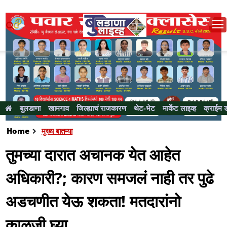
बुलडाणा
खामगाव
जिल्ह्याचं राजकारण
थेट-भेट
मार्केट लाइव्ह
क्राईम 
Home
मुख्य बातम्या
तुमच्या दारात अचानक येत आहेत
अधिकारी?; कारण समजलं नाही तर पुढे
अडचणीत येऊ शकता! मतदारांनो
काळजी घ्या....