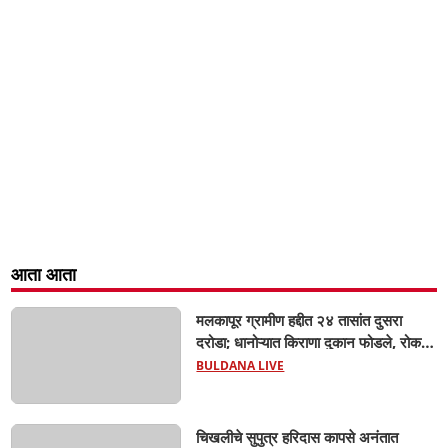
आता आता
मलकापूर ग्रामीण हद्दीत २४ तासांत दुसरा
दरोडा; धानोऱ्यात किराणा दुकान फोडले, रोकड
लंपास...
BULDANA LIVE
चिखलीचे सुपुत्र हरिदास कापसे अनंतात