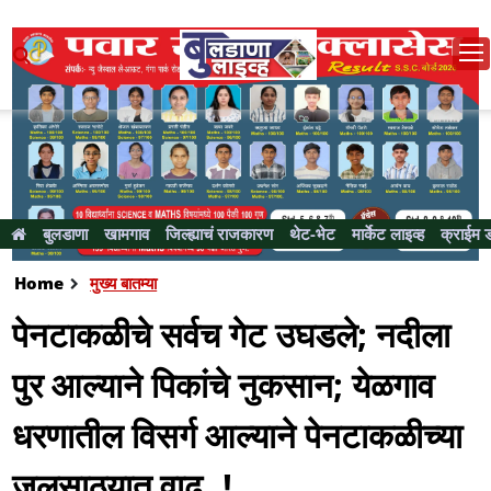
बुलडाणा
खामगाव
जिल्ह्याचं राजकारण
थेट-भेट
मार्केट लाइव्ह
क्राईम 
Home
मुख्य बातम्या
पेनटाकळीचे सर्वच गेट उघडले; नदीला
पुर आल्याने पिकांचे नुकसान; येळगाव
धरणातील विसर्ग आल्याने पेनटाकळीच्या
जलसाठ्यात वाढ..!