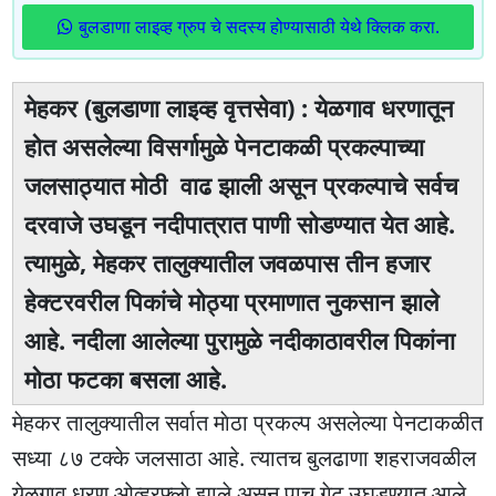
बुलडाणा लाइव्ह ग्रुप चे सदस्य होण्यासाठी येथे क्लिक करा.
मेहकर (बुलडाणा लाइव्ह वृत्तसेवा) : येळगाव धरणातून
हाेत असलेल्या विसर्गामुळे पेनटाकळी प्रकल्पाच्या
जलसाठ्यात माेठी वाढ झाली असून प्रकल्पाचे सर्वच
दरवाजे उघडून नदीपात्रात पाणी साेडण्यात येत आहे.
त्यामुळे, मेहकर तालुक्यातील जवळपास तीन हजार
हेक्टरवरील पिकांचे माेठ्या प्रमाणात नुकसान झाले
आहे. नदीला आलेल्या पुरामुळे नदीकाठावरील पिकांना
माेठा फटका बसला आहे.
मेहकर तालुक्यातील सर्वात माेठा प्रकल्प असलेल्या पेनटाकळीत
सध्या ८७ टक्के जलसाठा आहे. त्यातच बुलढाणा शहराजवळील
येळगाव धरण ओव्हरफ्लाे झाले असून पाच गेट उघडण्यात आले