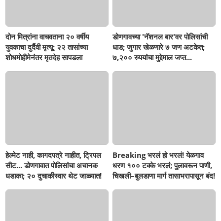
दोन मित्रांना वाचवताना २० वर्षीय
डोणगावच्या 'नॅशनल बार'वर पोलिसांची
युवकाचा दुर्दैवी मृत्यू; २२ तासांच्या
धाड; जुगार खेळणारे ७ जण अटकेत;
शोधमोहीमेनंतर मृतदेह सापडला
७,२०० रुपयांचा मुद्देमाल जप्त...
हेल्मेट नाही, कागदपत्रे नाहीत, ट्रिपल
Breaking भरलं हो भरलं! येळगाव
सीट... डोणगावात पोलिसांचा अचानक
धरण १०० टक्के भरलं; पुलावरून पाणी,
धडाका; २० दुचाकीस्वार थेट जाळ्यात!
चिखली–बुलडाणा मार्ग तासाभरापासून बंद!