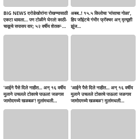
BIG NEWS दरोडेखोरांना रोखण्यासाठी
अबब..! १५.५ किलोचा 'मांसाचा गोळा',
एकटा धावला… पण टोळीने घेरलं! काठी-
हिप जॉइंटचे गंभीर फ्रॅक्चर अन् मृत्यूशी
चाकूचे सपासप वार; ५२ वर्षीय शेतकऱ्याचा
झुंज...
दुर्दैवी अंत!
'आईने पैसे दिले नाहीत... अन् १६ वर्षीय
'आईने पैसे दिले नाहीत... अन् १६ वर्षीय
मुलाने उचलले टोकाचे पाऊल! जळगाव
मुलाने उचलले टोकाचे पाऊल! जळगाव
जामोदमध्ये खळबळ'! मुलांमधली
जामोदमध्ये खळबळ'! मुलांमधली
सहनशीलता संपली काय?
सहनशीलता संपली काय?