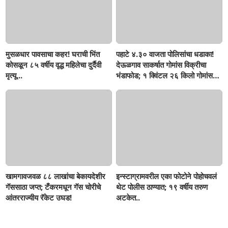
मुसळधार पावसाचा कहर! घराची भिंत
पहाटे ४.३० वाजता पोलिसांचा धडाका!
कोसळून ८५ वर्षीय वृद्ध महिलेचा दुर्दैवी
देऊळगाव साकर्षात गोमांस विक्रीचा
मृत्यू...
भंडाफोड; १ क्विंटल २६ किलो गोमांस
जप्त, दोघे गजाआड
खामगावजवळ ८८ लाखांचा बेकायदेशीर
इन्स्टाग्रामवरील एका फोटोने पोहोचवलं
गॅससाठा जप्त; टँकरमधून गॅस चोरीचे
थेट पोलीस ठाण्यात; १९ वर्षीय तरुण
आंतरराज्यीय रॅकेट उघड!
अटकेत..