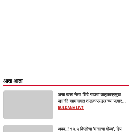
आता आता
असा कसा नेता! शिंदे गटाचा तालुकाप्रमुख
जुगारी! खामगावात तालुकाप्रमुखांच्या जुगार
अड्ड्यावर डीवायएसपी पथकाची धाड.. अंधारात
BULDANA LIVE
पळून गेला तालुकाप्रमुख; पण ६ जणांना
साडेआठ लाखांच्या मुद्देमालासह पकडले.....
अबब..! १५.५ किलोचा 'मांसाचा गोळा', हिप