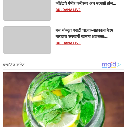
जॉइंटचे गंभीर फ्रॅक्चर अन् मृत्यूशी झुंज...
BULDANA LIVE
बस थांबवून एसटी चालक-वाहकाला बेदम
मारहाण! सरकारी कामात अडथळा;
प्रवाशांसमोर धिंगाणा घालणाऱ्या तिघांविरुद्ध
BULDANA LIVE
गुन्हा! 'हॉर्न का वाजवला?' या क्षुल्लक
कारणावरून संतापजनक प्रकार;