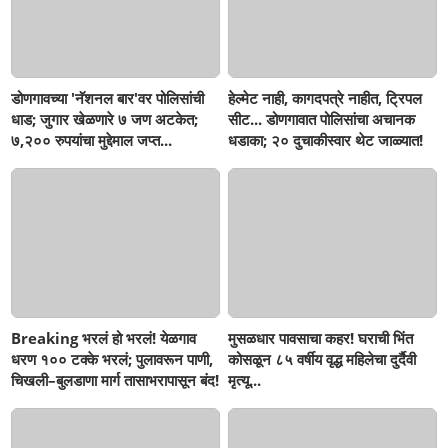
डोणगावच्या 'नॅशनल बार'वर पोलिसांची
हेल्मेट नाही, कागदपत्रे नाहीत, ट्रिपल
धाड; जुगार खेळणारे ७ जण अटकेत;
सीट... डोणगावात पोलिसांचा अचानक
७,२०० रुपयांचा मुद्देमाल जप्त...
धडाका; २० दुचाकीस्वार थेट जाळ्यात!
Breaking भरलं हो भरलं! येळगाव
मुसळधार पावसाचा कहर! घराची भिंत
धरण १०० टक्के भरलं; पुलावरून पाणी,
कोसळून ८५ वर्षीय वृद्ध महिलेचा दुर्दैवी
चिखली–बुलडाणा मार्ग तासाभरापासून बंद!
मृत्यू...