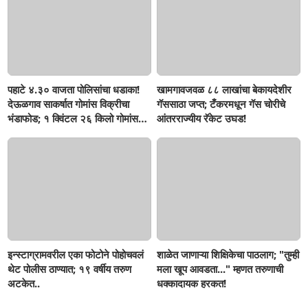
पहाटे ४.३० वाजता पोलिसांचा धडाका!
खामगावजवळ ८८ लाखांचा बेकायदेशीर
देऊळगाव साकर्षात गोमांस विक्रीचा
गॅससाठा जप्त; टँकरमधून गॅस चोरीचे
भंडाफोड; १ क्विंटल २६ किलो गोमांस
आंतरराज्यीय रॅकेट उघड!
जप्त, दोघे गजाआड
इन्स्टाग्रामवरील एका फोटोने पोहोचवलं
शाळेत जाणाऱ्या शिक्षिकेचा पाठलाग; "तुम्ही
थेट पोलीस ठाण्यात; १९ वर्षीय तरुण
मला खूप आवडता..." म्हणत तरुणाची
अटकेत..
धक्कादायक हरकत!