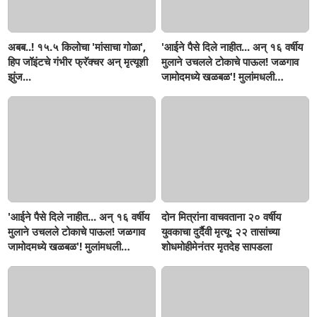
अबब..! १५.५ किलोचा 'मांसाचा गोळा',
'आईने पैसे दिले नाहीत... अन् १६ वर्षीय
हिप जॉइंटचे गंभीर फ्रॅक्चर अन् मृत्यूशी
मुलाने उचलले टोकाचे पाऊल! जळगाव
झुंज...
जामोदमध्ये खळबळ'! मुलांमधली
सहनशीलता संपली काय?
'आईने पैसे दिले नाहीत... अन् १६ वर्षीय
दोन मित्रांना वाचवताना २० वर्षीय
मुलाने उचलले टोकाचे पाऊल! जळगाव
युवकाचा दुर्दैवी मृत्यू; २२ तासांच्या
जामोदमध्ये खळबळ'! मुलांमधली
शोधमोहीमेनंतर मृतदेह सापडला
सहनशीलता संपली काय?