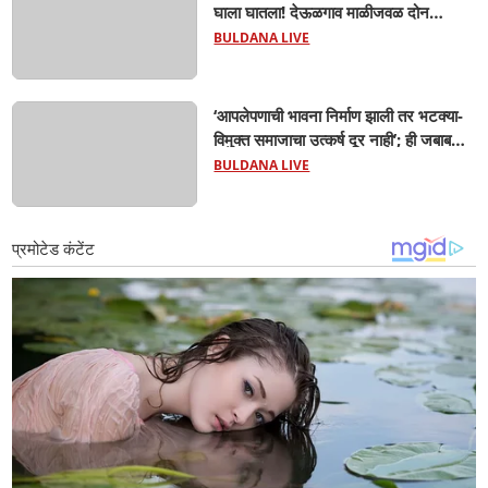
घाला घातला! देऊळगाव माळीजवळ दोन
चिमुकल्यांचा बुडून दुर्दैवी मृत्यू; कोराडी प्रकल्प
BULDANA LIVE
परिसरात शोककळा
‘आपलेपणाची भावना निर्माण झाली तर भटक्या-
विमुक्त समाजाचा उत्कर्ष दूर नाही’; ही जबाबदारी
केवळ सरकारची नाही,आपल्या सर्वांची !
BULDANA LIVE
सरसंघचालक मोहनजी भागवत यांचे प्रतिपादन!