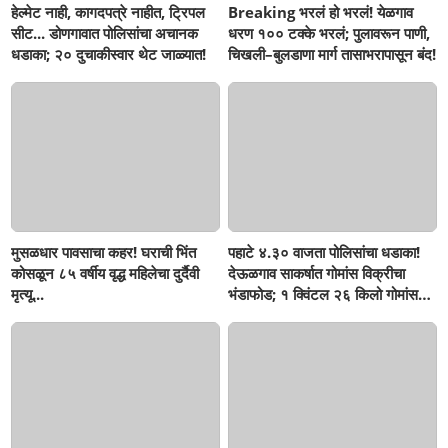
हेल्मेट नाही, कागदपत्रे नाहीत, ट्रिपल
Breaking भरलं हो भरलं! येळगाव
सीट... डोणगावात पोलिसांचा अचानक
धरण १०० टक्के भरलं; पुलावरून पाणी,
धडाका; २० दुचाकीस्वार थेट जाळ्यात!
चिखली–बुलडाणा मार्ग तासाभरापासून बंद!
मुसळधार पावसाचा कहर! घराची भिंत
पहाटे ४.३० वाजता पोलिसांचा धडाका!
कोसळून ८५ वर्षीय वृद्ध महिलेचा दुर्दैवी
देऊळगाव साकर्षात गोमांस विक्रीचा
मृत्यू...
भंडाफोड; १ क्विंटल २६ किलो गोमांस
जप्त, दोघे गजाआड