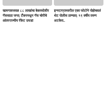
खामगावजवळ ८८ लाखांचा बेकायदेशीर
इन्स्टाग्रामवरील एका फोटोने पोहोचवलं
गॅससाठा जप्त; टँकरमधून गॅस चोरीचे
थेट पोलीस ठाण्यात; १९ वर्षीय तरुण
आंतरराज्यीय रॅकेट उघड!
अटकेत..