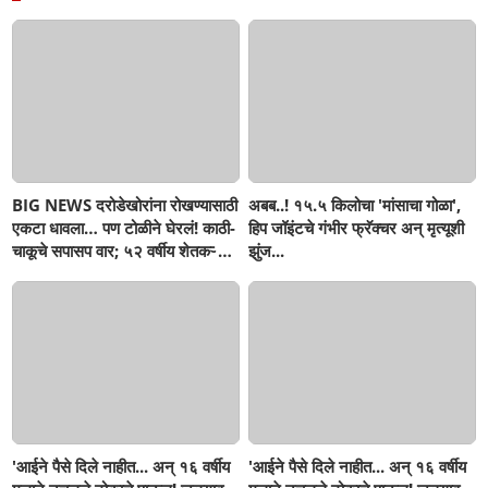
BIG NEWS दरोडेखोरांना रोखण्यासाठी
अबब..! १५.५ किलोचा 'मांसाचा गोळा',
एकटा धावला… पण टोळीने घेरलं! काठी-
हिप जॉइंटचे गंभीर फ्रॅक्चर अन् मृत्यूशी
चाकूचे सपासप वार; ५२ वर्षीय शेतकऱ्याचा
झुंज...
दुर्दैवी अंत!
'आईने पैसे दिले नाहीत... अन् १६ वर्षीय
'आईने पैसे दिले नाहीत... अन् १६ वर्षीय