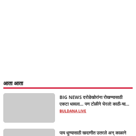
आता आता
BIG NEWS दरोडेखोरांना रोखण्यासाठी
एकटा धावला… पण टोळीने घेरलं! काठी-चाकूचे
सपासप वार; ५२ वर्षीय शेतकऱ्याचा दुर्दैवी अंत!
BULDANA LIVE
पाय धुण्यासाठी खदाणीत उतरले अन् काळाने