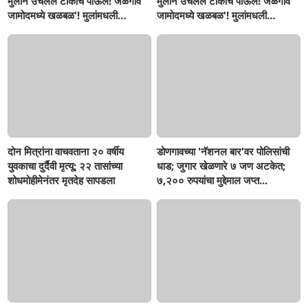
मुलाने उचलले टोकाचे पाऊल! जळगाव
मुलाने उचलले टोकाचे पाऊल! जळगाव
जामोदमध्ये खळबळ'! मुलांमधली
जामोदमध्ये खळबळ'! मुलांमधली
सहनशीलता संपली काय?
सहनशीलता संपली काय?
दोन मित्रांना वाचवताना २० वर्षीय
डोणगावच्या 'नॅशनल बार'वर पोलिसांची
युवकाचा दुर्दैवी मृत्यू; २२ तासांच्या
धाड; जुगार खेळणारे ७ जण अटकेत;
शोधमोहीमेनंतर मृतदेह सापडला
७,२०० रुपयांचा मुद्देमाल जप्त...