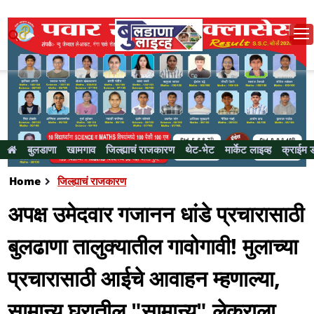
बुलडाणा
खामगाव
जिल्ह्याचं राजकारण
थेट-भेट
मार्केट लाइव्ह
क्राईम 
Home
जिल्ह्याचं राजकारण
अपक्ष उमेदवार गजानन धांडे प्रचारासाठी
बुलढाणा तालुक्यातील गावोगावी! मुलाच्या
प्रचारासाठी आईचे आवाहन म्हणाल्या,
सामान्य घरातील "सामान्य" लेकराला