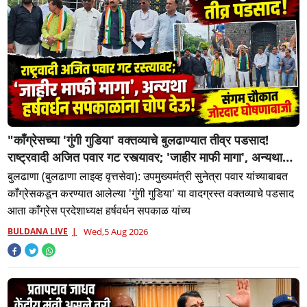
"काँग्रेसच्या 'गुंगी गुडिया' वक्तव्याचे बुलढाण्यात तीव्र पडसाद!
राष्ट्रवादी अजित पवार गट रस्त्यावर; 'जाहीर माफी मागा', अन्यथा
हर्षवर्धन सपकाळांना चोप देऊ! संगम चौकात जोरदार घोषणाबाजी"
बुलढाणा (बुलढाणा लाइव्ह वृत्तसेवा): उपमुख्यमंत्री सुनेत्रा पवार यांच्याबाबत
काँग्रेसकडून करण्यात आलेल्या 'गुंगी गुडिया' या वादग्रस्त वक्तव्याचे पडसाद
आता काँग्रेस प्रदेशाध्यक्ष हर्षवर्धन सपकाळ यांच्य
BULDANA LIVE
Wed,5 Aug 2026