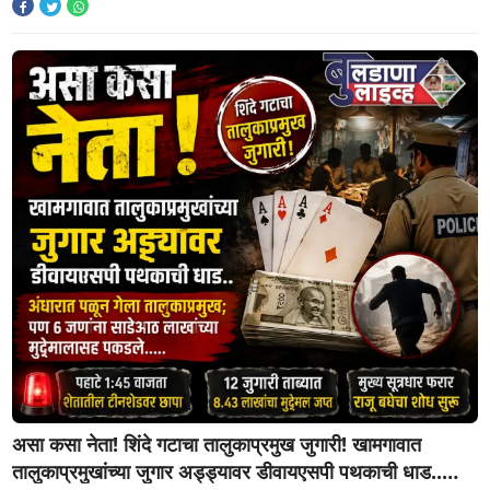
असा कसा नेता! शिंदे गटाचा तालुकाप्रमुख जुगारी! खामगावात
तालुकाप्रमुखांच्या जुगार अड्ड्यावर डीवायएसपी पथकाची धाड..