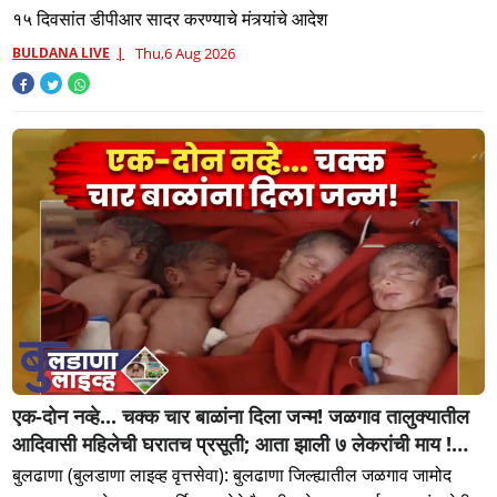
'छत्रपती शिवाजी महाराज हेरिटेज थीम पार्क',
१५ दिवसांत डीपीआर सादर करण्याचे मंत्र्यांचे आदेश
BULDANA LIVE
Thu,6 Aug 2026
एक-दोन नव्हे... चक्क चार बाळांना दिला जन्म! जळगाव तालुक्यातील
आदिवासी महिलेची घरातच प्रसूती; आता झाली ७ लेकरांची माय !
वैद्यकीय क्षेत्रही चक्रावले
बुलढाणा (बुलडाणा लाइव्ह वृत्तसेवा): बुलढाणा जिल्ह्यातील जळगाव जामोद