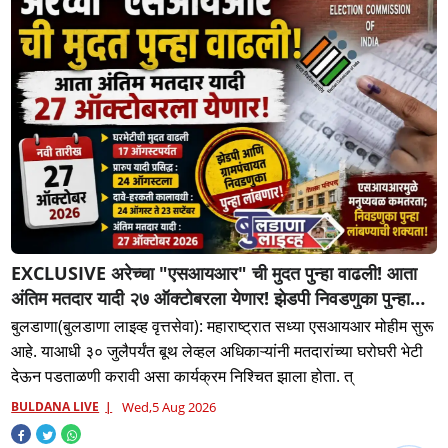
EXCLUSIVE अरेच्चा "एसआयआर" ची मुदत पुन्हा वाढली! आता
अंतिम मतदार यादी २७ ऑक्टोबरला येणार! झेडपी निवडणुका पुन्हा
लांबणार...!
बुलडाणा(बुलडाणा लाइव्ह वृत्तसेवा): महाराष्ट्रात सध्या एसआयआर मोहीम सुरू
आहे. याआधी ३० जुलैपर्यंत बूथ लेव्हल अधिकाऱ्यांनी मतदारांच्या घरोघरी भेटी
देऊन पडताळणी करावी असा कार्यक्रम निश्चित झाला होता. त्
BULDANA LIVE
Wed,5 Aug 2026