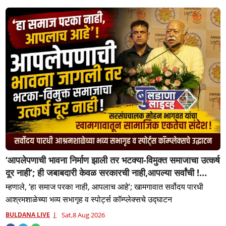
‘आपलेपणाची भावना निर्माण झाली तर भटक्या-विमुक्त समाजाचा उत्कर्ष
दूर नाही’; ही जबाबदारी केवळ सरकारची नाही,आपल्या सर्वांची !
सरसंघचालक मोहनजी भागवत यांचे प्रतिपादन!
म्हणाले, ‘हा समाज परका नाही, आपलाच आहे’; खामगावात सर्वोदय पारधी
आश्रमशाळेच्या भव्य सभागृह व स्पोर्ट्स कॉम्प्लेक्सचे उद्घाटन
BULDANA LIVE
Sat,8 Aug 2026