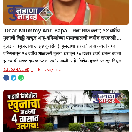
'Dear Mummy And Papa... मला माफ करा'; १४ वर्षीय
मुलाची चिठ्ठी वाचून आई-वडिलांच्या पायाखालची जमीन सरकली!
घरातून १० हजार घेऊन बेपत्ता; बुलढाणा शहरात खळबळ
बुलढाणा (बुलढाणा लाइव्ह वृत्तसेवा): बुलढाणा शहरातील सरस्वती नगर
परिसरातून १४ वर्षीय शाळकरी मुलगा घरातून १० हजार रुपये घेऊन बेपत्ता
झाल्याची धक्कादायक घटना समोर आली आहे. विशेष म्हणजे घरातून निघून
जाण्
BULDANA LIVE
Thu,6 Aug 2026