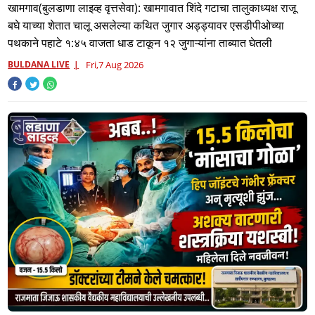
अंधारात पळून गेला तालुकाप्रमुख; पण ६ जणांना साडेआठ लाखांच्या
खामगाव(बुलडाणा लाइव्ह वृत्तसेवा): खामगावात शिंदे गटाचा तालुकाध्यक्ष राजू
मुद्देमालासह पकडले.....
बघे याच्या शेतात चालू असलेल्या कथित जुगार अड्ड्यावर एसडीपीओच्या
पथकाने पहाटे १:४५ वाजता धाड टाकून १२ जुगाऱ्यांना ताब्यात घेतली
BULDANA LIVE
Fri,7 Aug 2026