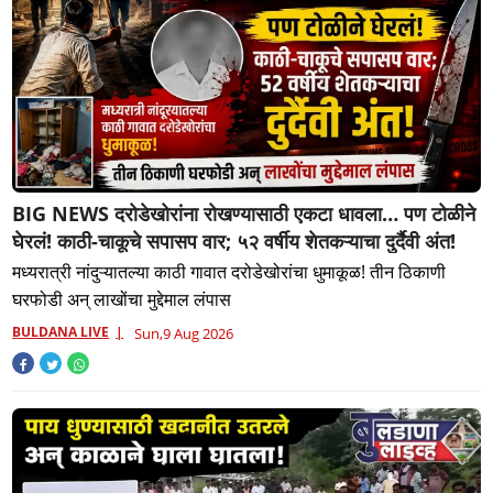
BIG NEWS दरोडेखोरांना रोखण्यासाठी एकटा धावला… पण टोळीने
घेरलं! काठी-चाकूचे सपासप वार; ५२ वर्षीय शेतकऱ्याचा दुर्दैवी अंत!
मध्यरात्री नांदुऱ्यातल्या काठी गावात दरोडेखोरांचा धुमाकूळ! तीन ठिकाणी
घरफोडी अन् लाखोंचा मुद्देमाल लंपास
BULDANA LIVE
Sun,9 Aug 2026