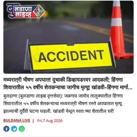
मध्यरात्री भीषण अपघात! दुचाकी डिव्हायडरवर आदळली; हिंगणा
शिवारातील ५५ वर्षीय शेतकऱ्याचा जागीच मृत्यू! खांडवी–हिंगणा मार्गावर
काळाचा घाला; रात्री घरी परतताना घडली दुर्दैवी घटना
बुलढाणा (बुलडाणा लाइव्ह वृत्तसेवा): जळगाव जामोद तालुक्यातील हिंगणा
शिवारातील ५५ वर्षीय शेतकऱ्याचा मध्यरात्री भीषण रस्ते अपघातात मृत्यू
झाल्याची दुर्दैवी घटना घडली. खांडवी येथून स्वतःच्या शेतातील घरी
BULDANA LIVE
Fri,7 Aug 2026