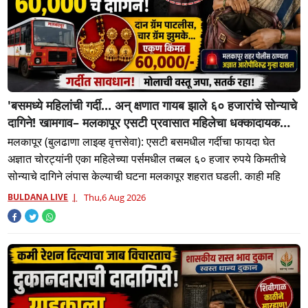
'बसमध्ये महिलांची गर्दी... अन् क्षणात गायब झाले ६० हजारांचे सोन्याचे
दागिने! खामगाव– मलकापूर एसटी प्रवासात महिलेचा धक्कादायक
अनुभव'
मलकापूर (बुलढाणा लाइव्ह वृत्तसेवा): एसटी बसमधील गर्दीचा फायदा घेत
अज्ञात चोरट्यांनी एका महिलेच्या पर्समधील तब्बल ६० हजार रुपये किमतीचे
सोन्याचे दागिने लंपास केल्याची घटना मलकापूर शहरात घडली. काही महि
BULDANA LIVE
Thu,6 Aug 2026