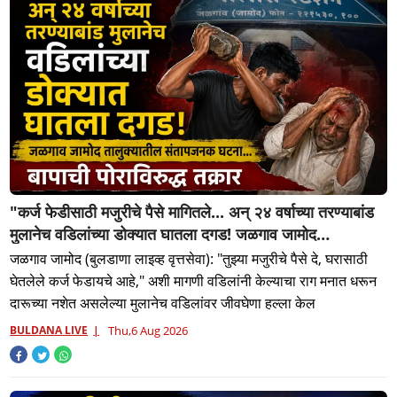
"कर्ज फेडीसाठी मजुरीचे पैसे मागितले... अन् २४ वर्षाच्या तरण्याबांड
मुलानेच वडिलांच्या डोक्यात घातला दगड! जळगाव जामोद
तालुक्यातील संतापजनक घटना...बापाची पोराविरुद्ध तक्रार
जळगाव जामोद (बुलडाणा लाइव्ह वृत्तसेवा): "तुझ्या मजुरीचे पैसे दे, घरासाठी
घेतलेले कर्ज फेडायचे आहे," अशी मागणी वडिलांनी केल्याचा राग मनात धरून
दारूच्या नशेत असलेल्या मुलानेच वडिलांवर जीवघेणा हल्ला केल
BULDANA LIVE
Thu,6 Aug 2026