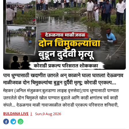
पाय धुण्यासाठी खदाणीत उतरले अन् काळाने घाला घातला! देऊळगाव
माळीजवळ दोन चिमुकल्यांचा बुडून दुर्दैवी मृत्यू; कोराडी प्रकल्प
परिसरात शोककळा
मेहकर (अनिल मंजुळकर:बुलडाणा लाइव्ह वृत्तसेवा);पाय धुण्यासाठी पाण्यात
उतरलेले दोन चिमुकले खोल पाण्यात बुडाले आणि काही क्षणांतच सर्व काही
संपले... देऊळगाव माळी गावाजवळील कोराडी प्रकल्प परिसरात शनिवारी,
BULDANA LIVE
Sun,9 Aug 2026