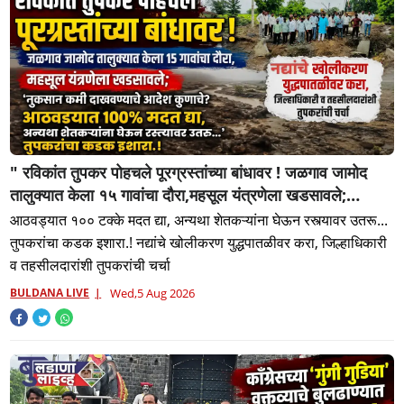
" रविकांत तुपकर पोहचले पूरग्रस्तांच्या बांधावर ! जळगाव जामोद
तालुक्यात केला १५ गावांचा दौरा,महसूल यंत्रणेला खडसावले;
'नुकसान कमी दाखवण्याचे आदेश कुणाचे?
आठवड्यात १०० टक्के मदत द्या, अन्यथा शेतकऱ्यांना घेऊन रस्त्यावर उतरू...
तुपकरांचा कडक इशारा.! नद्यांचे खोलीकरण युद्धपातळीवर करा, जिल्हाधिकारी
व तहसीलदारांशी तुपकरांची चर्चा
BULDANA LIVE
Wed,5 Aug 2026