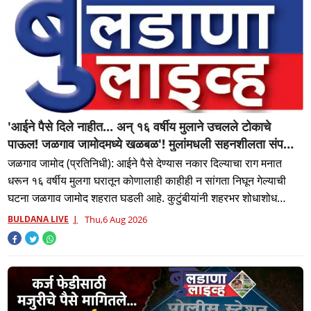
'आईने पैसे दिले नाहीत... अन् १६ वर्षीय मुलाने उचलले टोकाचे
पाऊल! जळगाव जामोदमध्ये खळबळ'! मुलांमधली सहनशीलता संपली
काय?
जळगाव जामोद (प्रतिनिधी): आईने पैसे देण्यास नकार दिल्याचा राग मनात
धरून १६ वर्षीय मुलगा घरातून कोणालाही काहीही न सांगता निघून गेल्याची
घटना जळगाव जामोद शहरात घडली आहे. कुटुंबीयांनी शहरभर शोधाशोध
करूनह
BULDANA LIVE
Thu,6 Aug 2026