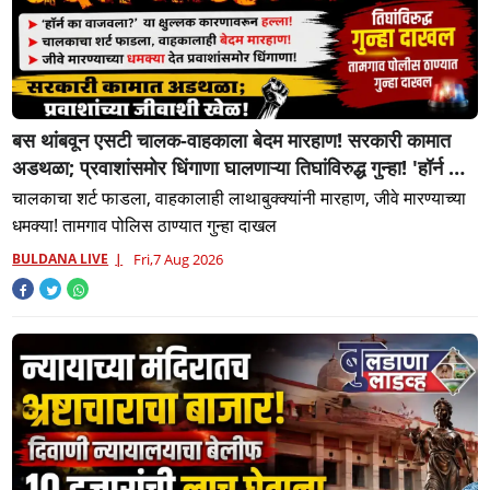
बस थांबवून एसटी चालक-वाहकाला बेदम मारहाण! सरकारी कामात
अडथळा; प्रवाशांसमोर धिंगाणा घालणाऱ्या तिघांविरुद्ध गुन्हा! 'हॉर्न का
वाजवला?' या क्षुल्लक कारणावरून संतापजनक प्रकार;
चालकाचा शर्ट फाडला, वाहकालाही लाथाबुक्क्यांनी मारहाण, जीवे मारण्याच्या
धमक्या! तामगाव पोलिस ठाण्यात गुन्हा दाखल
BULDANA LIVE
Fri,7 Aug 2026