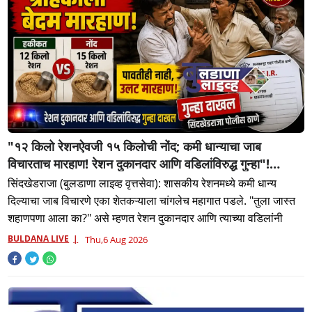
"१२ किलो रेशनऐवजी १५ किलोची नोंद; कमी धान्याचा जाब
विचारताच मारहाण! रेशन दुकानदार आणि वडिलांविरुद्ध गुन्हा"!
सिंदखेडराजा तालुक्यातील नशिराबादची घटना..
सिंदखेडराजा (बुलडाणा लाइव्ह वृत्तसेवा): शासकीय रेशनमध्ये कमी धान्य
दिल्याचा जाब विचारणे एका शेतकऱ्याला चांगलेच महागात पडले. "तुला जास्त
शहाणपणा आला का?" असे म्हणत रेशन दुकानदार आणि त्याच्या वडिलांनी
BULDANA LIVE
Thu,6 Aug 2026