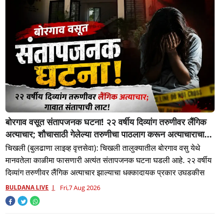
बोरगाव वसूत संतापजनक घटना! २२ वर्षीय दिव्यांग तरुणीवर लैंगिक
अत्याचार; शौचासाठी गेलेल्या तरुणीचा पाठलाग करून अत्याचाराचा
आरोप; चिखली पोलिसांकडून आरोपीविरुद्ध कठोर कारवाई
चिखली (बुलढाणा लाइव्ह वृत्तसेवा): चिखली तालुक्यातील बोरगाव वसु येथे
मानवतेला काळीमा फासणारी अत्यंत संतापजनक घटना घडली आहे. २२ वर्षीय
दिव्यांग तरुणीवर लैंगिक अत्याचार झाल्याचा धक्कादायक प्रकार उघडकीस
BULDANA LIVE
Fri,7 Aug 2026