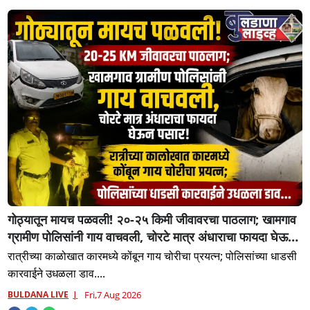
गोठ्यातून मायच पळवली! २०-२५ किमी जीवावरचा पाठलाग; खामगाव
ग्रामीण पोलिसांनी गाय वाचवली, चोरटे मात्र अंधाराचा फायदा घेऊन
पसार!
रात्रीच्या काळोखात कारमध्ये कोंबून गाय चोरीचा प्रयत्न; पोलिसांच्या धाडसी
कारवाईने उधळला डाव....
BULDANA LIVE
Fri,7 Aug 2026