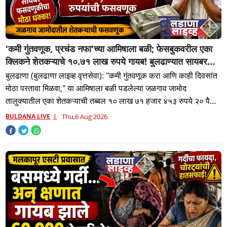
'कमी गुंतवणूक, प्रचंड नफा'च्या आमिषाला बळी; फेसबुकवरील एका
क्लिकने शेतकऱ्याचे १०.७१ लाख रुपये गायब! बुलढाण्यात सायबर
फसवणुकीचा मोठा धक्का'
बुलढाणा (बुलढाणा लाइव्ह वृत्तसेवा): "कमी गुंतवणूक करा आणि काही दिवसांत
मोठा परतावा मिळवा," या आमिषाला बळी पडलेल्या जळगाव जामोद
तालुक्यातील एका शेतकऱ्याची तब्बल १० लाख ७१ हजार ४५३ रुपये २० पैसे
इतकी स
BULDANA LIVE
Thu,6 Aug 2026