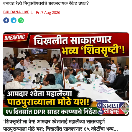
तरुणाची फसवणूक; कल्याणच्या आरोपीवर कारवाई,
बनावट रेल्वे नियुक्तीपत्रांचे धक्कादायक रॅकेट उघड?
BULDANA LIVE
Fri,7 Aug 2026
'शिवसृष्टी'ला वेग! आमदार श्वेताताई महालेंच्या सातत्यपूर्ण
पाठपुराव्याला मोठे यश; चिखलीत साकारणार ६५ कोटींचा भव्य