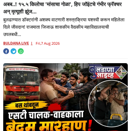
अबब..! १५.५ किलोचा 'मांसाचा गोळा', हिप जॉइंटचे गंभीर फ्रॅक्चर
अन् मृत्यूशी झुंज...
बुलढाण्यात डॉक्टरांनी अशक्य वाटणारी शस्त्रक्रिया यशस्वी करून महिलेला
दिले जीवदान! राजमाता जिजाऊ शासकीय वैद्यकीय महाविद्यालयाची
उपलबधी...
BULDANA LIVE
Fri,7 Aug 2026