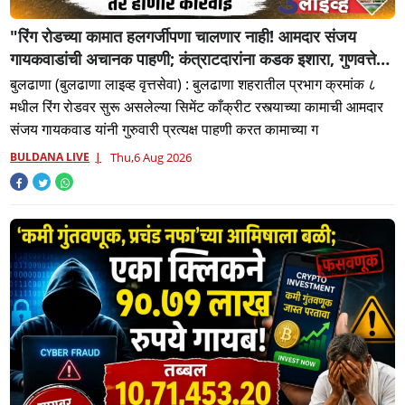
"रिंग रोडच्या कामात हलगर्जीपणा चालणार नाही! आमदार संजय
गायकवाडांची अचानक पाहणी; कंत्राटदारांना कडक इशारा, गुणवत्तेशी
तडजोड केली तर होणार कारवाई"
बुलढाणा (बुलढाणा लाइव्ह वृत्तसेवा) : बुलढाणा शहरातील प्रभाग क्रमांक ८
मधील रिंग रोडवर सुरू असलेल्या सिमेंट काँक्रीट रस्त्याच्या कामाची आमदार
संजय गायकवाड यांनी गुरुवारी प्रत्यक्ष पाहणी करत कामाच्या ग
BULDANA LIVE
Thu,6 Aug 2026