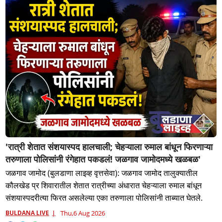
'रात्री शेतात संशयास्पद हालचाली; चेहऱ्याला रुमाल बांधून फिरणाऱ्या
तरुणाला पोलिसांनी रंगेहात पकडलं! जळगाव जामोदमध्ये खळबळ'
जळगाव जामोद (बुलडाणा लाइव्ह वृत्तसेवा): जळगाव जामोद तालुक्यातील
कौलखेड प्र शिवारातील शेतात रात्रीच्या अंधारात चेहऱ्याला रुमाल बांधून
संशयास्पदरीत्या फिरत असलेल्या एका तरुणाला पोलिसांनी ताब्यात घेतले.
BULDANA LIVE
Thu,6 Aug 2026