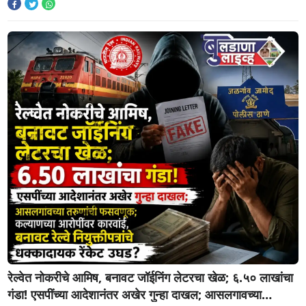
रेल्वेत नोकरीचे आमिष, बनावट जॉईनिंग लेटरचा खेळ; ६.५० लाखांचा
गंडा! एसपींच्या आदेशानंतर अखेर गुन्हा दाखल; आसलगावच्या