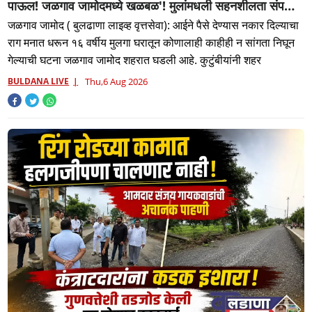
पाऊल! जळगाव जामोदमध्ये खळबळ'! मुलांमधली सहनशीलता संपली
काय?
जळगाव जामोद ( बुलढाणा लाइव्ह वृत्तसेवा): आईने पैसे देण्यास नकार दिल्याचा
राग मनात धरून १६ वर्षीय मुलगा घरातून कोणालाही काहीही न सांगता निघून
गेल्याची घटना जळगाव जामोद शहरात घडली आहे. कुटुंबीयांनी शहर
BULDANA LIVE
Thu,6 Aug 2026