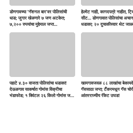
डोणगावच्या 'नॅशनल बार'वर पोलिसांची
हेल्मेट नाही, कागदपत्रे नाहीत, ट्
धाड; जुगार खेळणारे ७ जण अटकेत;
सीट... डोणगावात पोलिसांचा अचा
७,२०० रुपयांचा मुद्देमाल जप्त...
धडाका; २० दुचाकीस्वार थेट जाळ्
पहाटे ४.३० वाजता पोलिसांचा धडाका!
खामगावजवळ ८८ लाखांचा बेकायद
देऊळगाव साकर्षात गोमांस विक्रीचा
गॅससाठा जप्त; टँकरमधून गॅस चोर
भंडाफोड; १ क्विंटल २६ किलो गोमांस जप्त,
आंतरराज्यीय रॅकेट उघड!
दोघे गजाआड