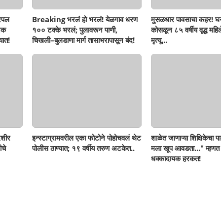
रिपल
Breaking भरलं हो भरलं! येळगाव धरण
मुसळधार पावसाचा कहर! घर
नक
१०० टक्के भरलं; पुलावरून पाणी,
कोसळून ८५ वर्षीय वृद्ध महिलेच
यात!
चिखली–बुलडाणा मार्ग तासाभरापासून बंद!
मृत्यू...
ेशीर
इन्स्टाग्रामवरील एका फोटोने पोहोचवलं थेट
शाळेत जाणाऱ्या शिक्षिकेचा पा
ीचे
पोलीस ठाण्यात; १९ वर्षीय तरुण अटकेत..
मला खूप आवडता..." म्हणत
धक्कादायक हरकत!