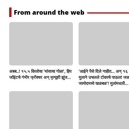
From around the web
अबब..! १५.५ किलोचा 'मांसाचा गोळा', हिप
'आईने पैसे दिले नाहीत... अन् १६ व
जॉइंटचे गंभीर फ्रॅक्चर अन् मृत्यूशी झुंज...
मुलाने उचलले टोकाचे पाऊल! जळ
जामोदमध्ये खळबळ'! मुलांमधली
सहनशीलता संपली काय?