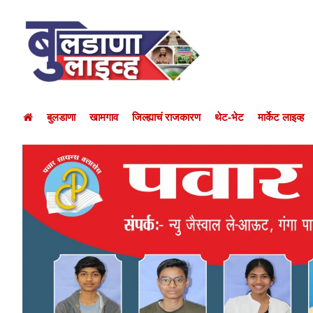
बुलडाणा
खामगाव
जिल्ह्याचं राजकारण
थेट-भेट
मार्केट लाइव्ह