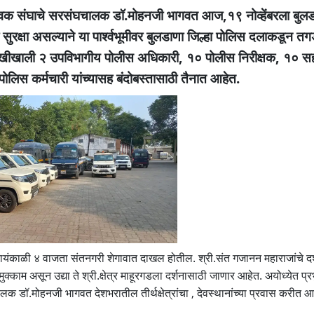
स्वयंसेवक संघाचे सरसंघचालक डॉ.मोहनजी भागवत आज,१९ नोव्हेंबरला बुलड
रक्षा असल्याने या पार्श्वभूमीवर बुलडाणा जिल्हा पोलिस दलाकडून त
खरेखीखाली २ उपविभागीय पोलीस अधिकारी, १० पोलीस निरीक्षक, १० स
ोलिस कर्मचारी यांच्यासह बंदोबस्तासाठी तैनात आहेत.
ायंकाळी ४ वाजता संतनगरी शेगावात दाखल होतील. श्री.संत गजानन महाराजांचे द
काम असून उद्या ते श्री.क्षेत्र माहूरगडला दर्शनासाठी जाणार आहेत. अयोध्येत प्रभु
घचालक डॉ.मोहनजी भागवत देशभरातील तीर्थक्षेत्रांचा , देवस्थानांच्या प्रवास करीत आ