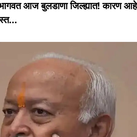
भागवत आज बुलडाणा जिल्ह्यात! कारण आहे
्त...