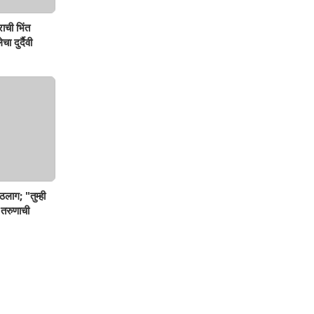
ाची भिंत
ा दुर्दैवी
ठलाग; "तुम्ही
 तरुणाची