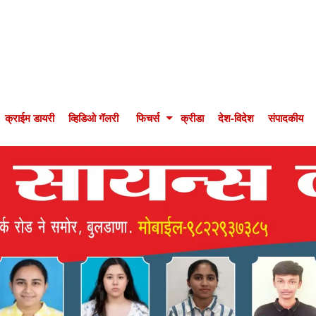
क्राईम डायरी
व्हिडिओ गॅलरी
फिचर्स
क्रीडा
देश-विदेश
संपादकीय