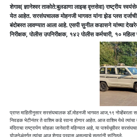
शेगाव( ज्ञानेश्वर ताकोते:बुलडाणा लाइव्ह वृत्तसेवा) राष्ट्रीय 
येत आहेत. सरसंघचालक मोहनजी भागवत यांना झेड प्लस दर्जाची सु
बंदोबस्त लावण्यात आला आहे. एसपी सुनील कडासने यांच्या दे
निरीक्षक, पोलीस उपनिरीक्षक, १४२ पोलीस कर्मचारी, १० महिला प
प्राप्त माहितीनुसार सरसंघचालक डॉ.मोहनजी भागवत आज,१९ नोव्हेंबरला स
निवडक भेटीनंतर ते वाशिम कडे रवाना होणार आहेत. आज वाशिम येथे त्यांचा मुक्
मंदिराचा राष्ट्रार्पण सोहळा जानेवारी महिन्यात आहे, या पार्श्वभूमीवर सरसं
योजनेअंतर्गत त्यांचा आज शेगाव प्रवास असल्याचे सूत्रांनी सांगितले.