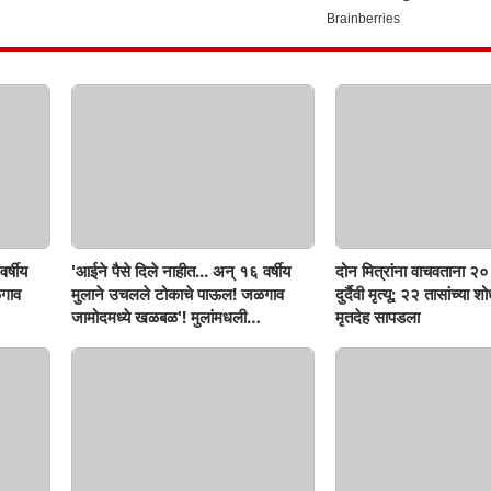
र्षीय
'आईने पैसे दिले नाहीत... अन् १६ वर्षीय
दोन मित्रांना वाचवताना २० 
गाव
मुलाने उचलले टोकाचे पाऊल! जळगाव
दुर्दैवी मृत्यू; २२ तासांच्या 
जामोदमध्ये खळबळ'! मुलांमधली
मृतदेह सापडला
सहनशीलता संपली काय?