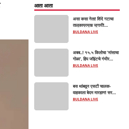
आता आता
असा कसा नेता! शिंदे गटाचा
तालुकाप्रमुख जुगारी!
खामगावात तालुकाप्रमुखांच्या
BULDANA LIVE
जुगार अड्ड्यावर डीवायएसपी
पथकाची धाड.. अंधारात पळून
गेला तालुकाप्रमुख; पण ६
अबब..! १५.५ किलोचा 'मांसाचा
जणांना साडेआठ लाखांच्या
गोळा', हिप जॉइंटचे गंभीर
मुद्देमालासह पकडले.....
फ्रॅक्चर अन् मृत्यूशी झुंज...
BULDANA LIVE
बस थांबवून एसटी चालक-
वाहकाला बेदम मारहाण! सरकारी
कामात अडथळा; प्रवाशांसमोर
BULDANA LIVE
धिंगाणा घालणाऱ्या तिघांविरुद्ध
गुन्हा! 'हॉर्न का वाजवला?' या
क्षुल्लक कारणावरून संतापजनक
प्रकार;