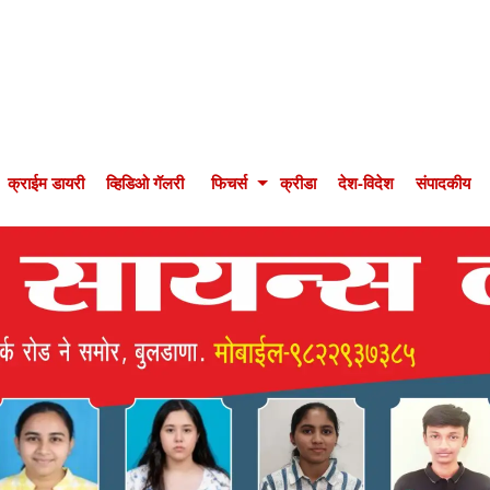
क्राईम डायरी
व्हिडिओ गॅलरी
फिचर्स
क्रीडा
देश-विदेश
संपादकीय