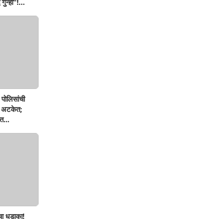
गुन्हा"!
नशिराबादची
पोलिसांची
ण अटकेत;
त...
चा धडाका!