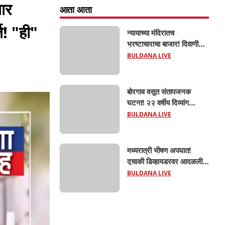
ार
आता आता
ज! "ही"
न्यायाच्या मंदिरातच
भ्रष्टाचाराचा बाजार! दिवाणी
न्यायालयाचा बेलीफ १०
BULDANA LIVE
हजारांची लाच घेताना एसीबीच्या
जाळ्यात; मेहकरात खळबळ!
बोरगाव वसूत संतापजनक
घटना! २२ वर्षीय दिव्यांग
तरुणीवर लैंगिक अत्याचार;
BULDANA LIVE
शौचासाठी गेलेल्या तरुणीचा
पाठलाग करून अत्याचाराचा
आरोप; चिखली पोलिसांकडून
मध्यरात्री भीषण अपघात!
आरोपीविरुद्ध कठोर कारवाई
दुचाकी डिव्हायडरवर आदळली;
हिंगणा शिवारातील ५५ वर्षीय
BULDANA LIVE
शेतकऱ्याचा जागीच मृत्यू!
खांडवी–हिंगणा मार्गावर काळाचा
घाला; रात्री घरी परतताना
घडली दुर्दैवी घटना