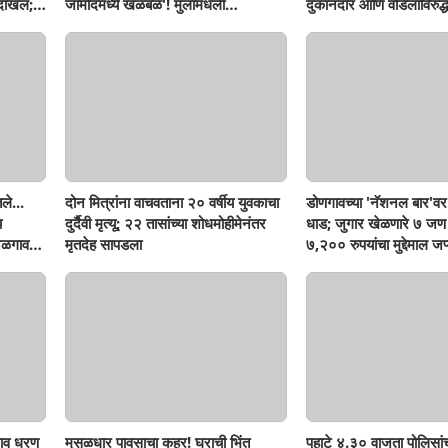
 दाखल;
जामोदमध्ये खळबळ'! मुलांमधली
दुकानदार आणि वडिलांविरुद्ध 
सहनशीलता संपली काय?
सिंदखेडराजा तालुक्यातील 
घटना..
ले...
दोन मित्रांना वाचवताना २० वर्षीय युवकाचा
डोणगावच्या 'नॅशनल बार'वर 
च
दुर्दैवी मृत्यू; २२ तासांच्या शोधमोहीमेनंतर
धाड; जुगार खेळणारे ७ ज
जळगाव
मृतदेह सापडला
७,२०० रुपयांचा मुद्देमाल जप्
ाव धरण
मुसळधार पावसाचा कहर! घराची भिंत
पहाटे ४.३० वाजता पोलिसां