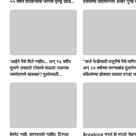
५५ वर्षीय शेतकऱ्याचा जागीच मृत्यू! खांडवी–
एसपींच्या आदेशानंतर अखेर गुन्हा
हिंगणा मार्गावर काळाचा घाला; रात्री घरी
आसलगावच्या तरुणाची फसवणूक;
परतताना घडली दुर्दैवी घटना
कल्याणच्या आरोपीवर कारवाई,
'आईने पैसे दिले नाहीत... अन् १६ वर्षीय
"कर्ज फेडीसाठी मजुरीचे पैसे मागित
मुलाने उचलले टोकाचे पाऊल! जळगाव
अन् २४ वर्षाच्या तरण्याबांड मुलाने
जामोदमध्ये खळबळ'! मुलांमधली
वडिलांच्या डोक्यात घातला दगड! 
सहनशीलता संपली काय?
जामोद तालुक्यातील संतापजनक
घटना...बापाची पोराविरुद्ध तक्रार
हेल्मेट नाही, कागदपत्रे नाहीत, ट्रिपल
Breaking भरलं हो भरलं! येळग