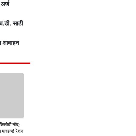
अर्ज
एच.डी. साठी
असे आवाहन
िलोची नोंद;
च मारहाण! रेशन