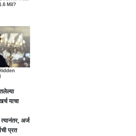
तलेल्या
 खर्च याचा
्यानंतर, अर्ज
ची प्रत