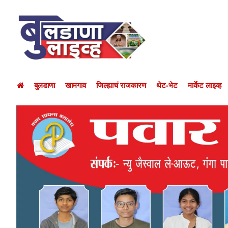
बुलडाणा
खामगाव
जिल्ह्याचं राजकारण
थेट-भेट
मार्केट लाइव्ह