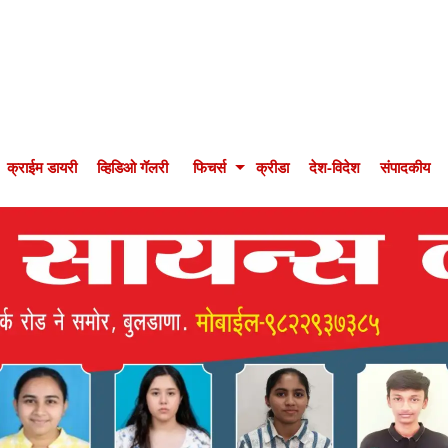
क्राईम डायरी
व्हिडिओ गॅलरी
फिचर्स
क्रीडा
देश-विदेश
संपादकीय