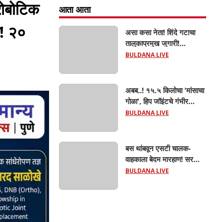
रोबोटिक
आता आता
र! २०
असा कसा नेता! शिंदे गटाचा
तालुकाप्रमुख जुगारी!
खामगावात तालुकाप्रमुखांच्या
BULDANA LIVE
जुगार अड्ड्यावर डीवायएसपी
पथकाची धाड.. अंधारात पळून
गेला तालुकाप्रमुख; पण ६
अबब..! १५.५ किलोचा 'मांसाचा
जणांना साडेआठ लाखांच्या
गोळा', हिप जॉइंटचे गंभीर
मुद्देमालासह पकडले.....
फ्रॅक्चर अन् मृत्यूशी झुंज...
BULDANA LIVE
बस थांबवून एसटी चालक-
वाहकाला बेदम मारहाण! सरकारी
कामात अडथळा; प्रवाशांसमोर
BULDANA LIVE
धिंगाणा घालणाऱ्या तिघांविरुद्ध
गुन्हा! 'हॉर्न का वाजवला?' या
क्षुल्लक कारणावरून संतापजनक
प्रकार;