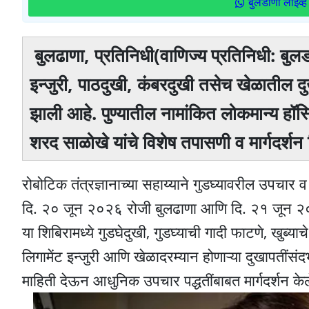
बुलडाणा लाइव्ह 
बुलढाणा, प्रतिनिधी(वाणिज्य प्रतिनिधी: बुलडाण
इन्जुरी, पाठदुखी, कंबरदुखी तसेच खेळातील दुख
झाली आहे. पुण्यातील नामांकित लोकमान्य हॉस्प
शरद साळोखे यांचे विशेष तपासणी व मार्गदर्
रोबोटिक तंत्रज्ञानाच्या सहाय्याने गुडघ्यावरील उपचार व
दि. २० जून २०२६ रोजी बुलढाणा आणि दि. २१ जून २०
या शिबिरामध्ये गुडघेदुखी, गुडघ्याची गादी फाटणे, खुब्य
लिगामेंट इन्जुरी आणि खेळादरम्यान होणाऱ्या दुखापतींसंदर्
माहिती देऊन आधुनिक उपचार पद्धतींबाबत मार्गदर्शन के