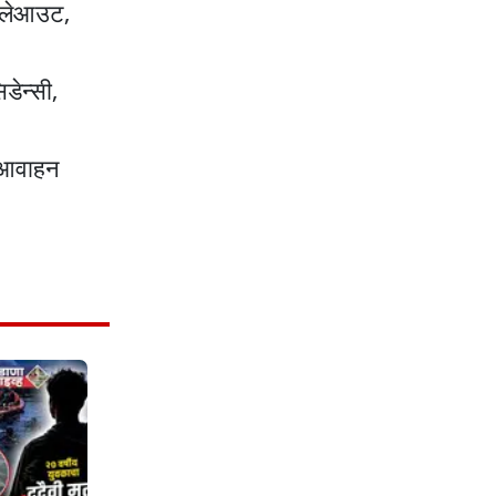
े लेआउट,
डेन्सी,
े आवाहन