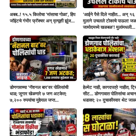
अबब..! १५.५ किलोचा 'मांसाचा गोळा', हिप
'आईने पैसे दिले नाहीत... अन् १६ व
जॉइंटचे गंभीर फ्रॅक्चर अन् मृत्यूशी झुंज...
मुलाने उचलले टोकाचे पाऊल! जळ
जामोदमध्ये खळबळ'! मुलांमधली
सहनशीलता संपली काय?
डोणगावच्या 'नॅशनल बार'वर पोलिसांची
हेल्मेट नाही, कागदपत्रे नाहीत, ट्
धाड; जुगार खेळणारे ७ जण अटकेत;
सीट... डोणगावात पोलिसांचा अचा
७,२०० रुपयांचा मुद्देमाल जप्त...
धडाका; २० दुचाकीस्वार थेट जाळ्