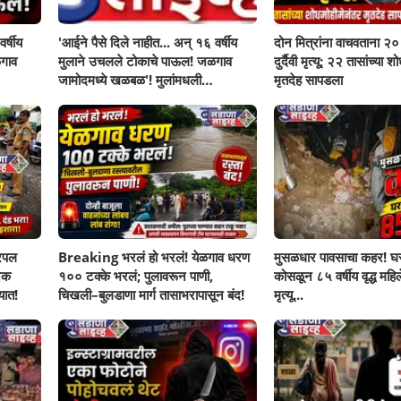
र्षीय
'आईने पैसे दिले नाहीत... अन् १६ वर्षीय
दोन मित्रांना वाचवताना २० 
गाव
मुलाने उचलले टोकाचे पाऊल! जळगाव
दुर्दैवी मृत्यू; २२ तासांच्या 
जामोदमध्ये खळबळ'! मुलांमधली
मृतदेह सापडला
सहनशीलता संपली काय?
रिपल
Breaking भरलं हो भरलं! येळगाव धरण
मुसळधार पावसाचा कहर! घर
नक
१०० टक्के भरलं; पुलावरून पाणी,
कोसळून ८५ वर्षीय वृद्ध महिलेच
यात!
चिखली–बुलडाणा मार्ग तासाभरापासून बंद!
मृत्यू...