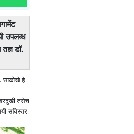
गामेंट
ंधी उपलब्ध
 तज्ञ डॉ.
. साळोखे हे
कंबरदुखी तसेच
विषयी सविस्तर