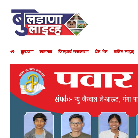
बुलडाणा
खामगाव
जिल्ह्याचं राजकारण
थेट-भेट
मार्केट लाइव्ह