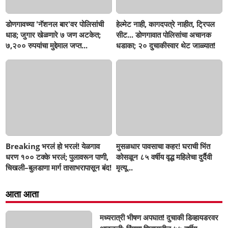
डोणगावच्या 'नॅशनल बार'वर पोलिसांची
हेल्मेट नाही, कागदपत्रे नाहीत, ट्रिपल
धाड; जुगार खेळणारे ७ जण अटकेत;
सीट... डोणगावात पोलिसांचा अचानक
७,२०० रुपयांचा मुद्देमाल जप्त...
धडाका; २० दुचाकीस्वार थेट जाळ्यात!
Breaking भरलं हो भरलं! येळगाव
मुसळधार पावसाचा कहर! घराची भिंत
धरण १०० टक्के भरलं; पुलावरून पाणी,
कोसळून ८५ वर्षीय वृद्ध महिलेचा दुर्दैवी
चिखली–बुलडाणा मार्ग तासाभरापासून बंद!
मृत्यू...
आता आता
मध्यरात्री भीषण अपघात! दुचाकी डिव्हायडरवर