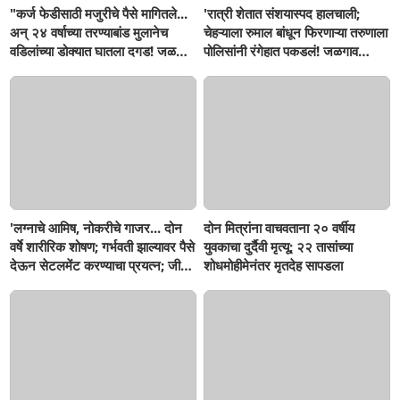
"कर्ज फेडीसाठी मजुरीचे पैसे मागितले...
'रात्री शेतात संशयास्पद हालचाली;
अन् २४ वर्षाच्या तरण्याबांड मुलानेच
चेहऱ्याला रुमाल बांधून फिरणाऱ्या तरुणाला
वडिलांच्या डोक्यात घातला दगड! जळगाव
पोलिसांनी रंगेहात पकडलं! जळगाव
जामोद तालुक्यातील संतापजनक
जामोदमध्ये खळबळ'
घटना...बापाची पोराविरुद्ध तक्रार
'लग्नाचे आमिष, नोकरीचे गाजर... दोन
दोन मित्रांना वाचवताना २० वर्षीय
वर्षे शारीरिक शोषण; गर्भवती झाल्यावर पैसे
युवकाचा दुर्दैवी मृत्यू; २२ तासांच्या
देऊन सेटलमेंट करण्याचा प्रयत्न; जीवे
शोधमोहीमेनंतर मृतदेह सापडला
मारण्याची धमकी; मलकापूरात गुन्हा'