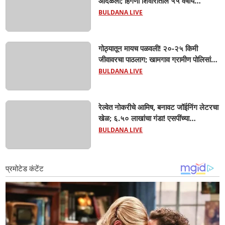
आदळली; हिंगणा शिवारातील ५५ वर्षीय
शेतकऱ्याचा जागीच मृत्यू! खांडवी–हिंगणा मार्गावर
BULDANA LIVE
काळाचा घाला; रात्री घरी परतताना घडली
दुर्दैवी घटना
गोठ्यातून मायच पळवली! २०-२५ किमी
जीवावरचा पाठलाग; खामगाव ग्रामीण पोलिसांनी
गाय वाचवली, चोरटे मात्र अंधाराचा फायदा
BULDANA LIVE
घेऊन पसार!
रेल्वेत नोकरीचे आमिष, बनावट जॉईनिंग लेटरचा
खेळ; ६.५० लाखांचा गंडा! एसपींच्या
आदेशानंतर अखेर गुन्हा दाखल; आसलगावच्या
BULDANA LIVE
तरुणाची फसवणूक; कल्याणच्या आरोपीवर
कारवाई,