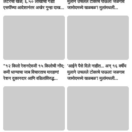
लेटरचा खेळ; ६.५० लाखांचा गंडा!
मुलाने उचलले टोकाचे पाऊल! जळगाव
एसपींच्या आदेशानंतर अखेर गुन्हा दाखल;
जामोदमध्ये खळबळ'! मुलांमधली
आसलगावच्या तरुणाची फसवणूक;
सहनशीलता संपली काय?
कल्याणच्या आरोपीवर कारवाई,
"१२ किलो रेशनऐवजी १५ किलोची नोंद;
'आईने पैसे दिले नाहीत... अन् १६ वर्षीय
कमी धान्याचा जाब विचारताच मारहाण!
मुलाने उचलले टोकाचे पाऊल! जळगाव
रेशन दुकानदार आणि वडिलांविरुद्ध
जामोदमध्ये खळबळ'! मुलांमधली
गुन्हा"! सिंदखेडराजा तालुक्यातील
सहनशीलता संपली काय?
नशिराबादची घटना..