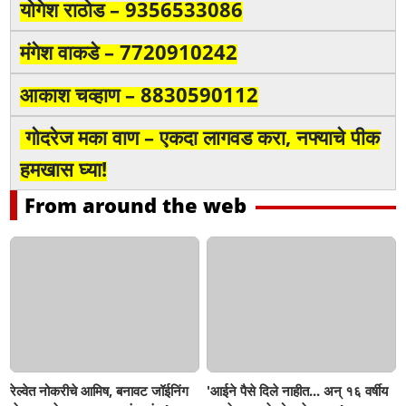
योगेश राठोड – 9356533086
मंगेश वाकडे – 7720910242
आकाश चव्हाण – 8830590112
गोदरेज मका वाण – एकदा लागवड करा, नफ्याचे पीक
हमखास घ्या!
From around the web
रेल्वेत नोकरीचे आमिष, बनावट जॉईनिंग
'आईने पैसे दिले नाहीत... अन् १६ वर्षीय