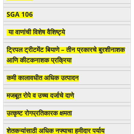
SGA 106
या वाणांची विशेष वैशिष्ट्ये
ट्रिपल ट्रीटमेंट बियाणे – तीन प्रकारचे बुरशीनाशक
आणि कीटकनाशक प्रक्रिया
कमी कालावधीत अधिक उत्पादन
मजबूत रोपे व उच्च दर्जाचे दाणे
उत्कृष्ट रोगप्रतिकारक क्षमता
शेतकऱ्यांसाठी अधिक नफ्याचा हमीदार पर्याय