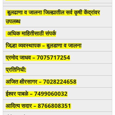
बुलढाणा व जालना जिल्ह्यातील सर्व कृषी केंद्रांवर
उपलब्ध
अधिक माहितीसाठी संपर्क
जिल्हा व्यवस्थापक – बुलडाणा व जालना
प्रमोद जाधव – 7075717254
प्रतिनिधी:
अजित क्षीरसागर – 7028224658
ईश्वर पाबळे – 7499060032
आदित्य सदार – 8766808351