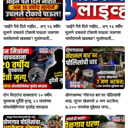
'आईने पैसे दिले नाहीत... अन् १६ वर्षीय
'आईने पैसे दिले नाहीत... अन् १६ वर्षीय
मुलाने उचलले टोकाचे पाऊल! जळगाव
मुलाने उचलले टोकाचे पाऊल! जळगाव
जामोदमध्ये खळबळ'! मुलांमधली
जामोदमध्ये खळबळ'! मुलांमधली
सहनशीलता संपली काय?
सहनशीलता संपली काय?
दोन मित्रांना वाचवताना २० वर्षीय
डोणगावच्या 'नॅशनल बार'वर पोलिसांची
युवकाचा दुर्दैवी मृत्यू; २२ तासांच्या
धाड; जुगार खेळणारे ७ जण अटकेत;
शोधमोहीमेनंतर मृतदेह सापडला
७,२०० रुपयांचा मुद्देमाल जप्त...