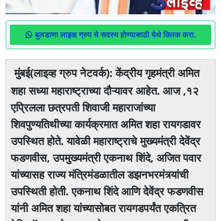
बुलडाणा लाइव्ह ग्रुप चे सदस्य होण्यासाठी येथे क्लिक करा.
मुंबई(लाइव्ह ग्रुप नेटवर्क): केंद्रीय गृहमंत्री अमित
शहा सध्या महाराष्ट्राच्या दौऱ्यावर आहेत. आज ,१२
एप्रिलला छत्रपती शिवाजी महाराजांच्या
शिवपुण्यतिथीच्या कार्यक्रमात अमित शहा रायगडावर
उपस्थित होते. यावेळी महाराष्ट्राचे मुख्यमंत्री देवेंद्र
फडणवीस, उपमुख्यमंत्री एकनाथ शिंदे, अजित पवार
यांच्यासह राज्य मंत्रिमंडळातील डझनभरमंत्र्यांची
उपस्थिती होती. एकनाथ शिंदे आणि देवेंद्र फडणवीस
यांनी अमित शहा यांच्यासोबत रायगडपर्यंत एकत्रित