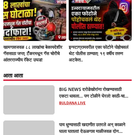
खामगावजवळ ८८ लाखांचा बेकायदेशीर
इन्स्टाग्रामवरील एका फोटोने पोहोचवलं
गॅससाठा जप्त; टँकरमधून गॅस चोरीचे
थेट पोलीस ठाण्यात; १९ वर्षीय तरुण
आंतरराज्यीय रॅकेट उघड!
अटकेत..
आता आता
BIG NEWS दरोडेखोरांना रोखण्यासाठी
एकटा धावला… पण टोळीने घेरलं! काठी-चाकूचे
सपासप वार; ५२ वर्षीय शेतकऱ्याचा दुर्दैवी अंत!
BULDANA LIVE
पाय धुण्यासाठी खदाणीत उतरले अन् काळाने
घाला घातला! देऊळगाव माळीजवळ दोन