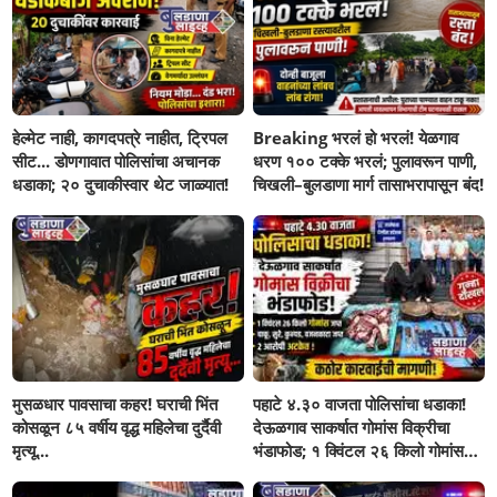
हेल्मेट नाही, कागदपत्रे नाहीत, ट्रिपल
Breaking भरलं हो भरलं! येळगाव
सीट... डोणगावात पोलिसांचा अचानक
धरण १०० टक्के भरलं; पुलावरून पाणी,
धडाका; २० दुचाकीस्वार थेट जाळ्यात!
चिखली–बुलडाणा मार्ग तासाभरापासून बंद!
मुसळधार पावसाचा कहर! घराची भिंत
पहाटे ४.३० वाजता पोलिसांचा धडाका!
कोसळून ८५ वर्षीय वृद्ध महिलेचा दुर्दैवी
देऊळगाव साकर्षात गोमांस विक्रीचा
मृत्यू...
भंडाफोड; १ क्विंटल २६ किलो गोमांस
जप्त, दोघे गजाआड