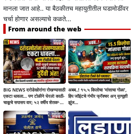
मानला जात आहे.. या बैठकीतच महायुतीतील घडामोडींवर
चर्चा होणार असल्याचे कळते...
From around the web
BIG NEWS दरोडेखोरांना रोखण्यासाठी
अबब..! १५.५ किलोचा 'मांसाचा गोळा',
एकटा धावला… पण टोळीने घेरलं! काठी-
हिप जॉइंटचे गंभीर फ्रॅक्चर अन् मृत्यूशी
चाकूचे सपासप वार; ५२ वर्षीय शेतकऱ्याचा
झुंज...
दुर्दैवी अंत!