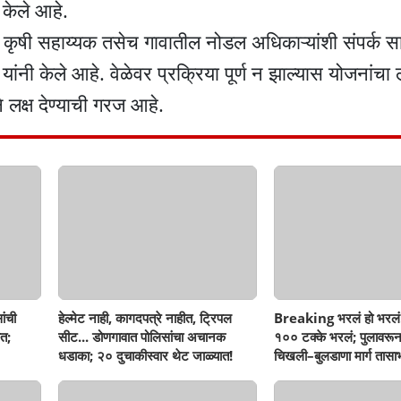
ट केले आहे.
य, कृषी सहाय्यक तसेच गावातील नोडल अधिकाऱ्यांशी संपर्क स
ंनी केले आहे. वेळेवर प्रक्रिया पूर्ण न झाल्यास योजनांचा
े लक्ष देण्याची गरज आहे.
ांची
हेल्मेट नाही, कागदपत्रे नाहीत, ट्रिपल
Breaking भरलं हो भरलं
त;
सीट... डोणगावात पोलिसांचा अचानक
१०० टक्के भरलं; पुलावरून
धडाका; २० दुचाकीस्वार थेट जाळ्यात!
चिखली–बुलडाणा मार्ग तासाभ