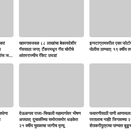
का!
खामगावजवळ ८८ लाखांचा बेकायदेशीर
इन्स्टाग्रामवरील एका फोटो
ा
गॅससाठा जप्त; टँकरमधून गॅस चोरीचे
पोलीस ठाण्यात; १९ वर्षीय 
ांस जप्त,
आंतरराज्यीय रॅकेट उघड!
वघेणा
देऊळगाव राजा–चिखली महामार्गावर भीषण
फवारणीसाठी पाणी आणायला 
े
अपघात; दुचाकींच्या समोरासमोर धडकेत
परतलाच नाही! जिगावच्या २३
२१ वर्षीय युवकाचा जागीच मृत्यू
शेतकरीपुत्राचा पाण्यात बुडून 