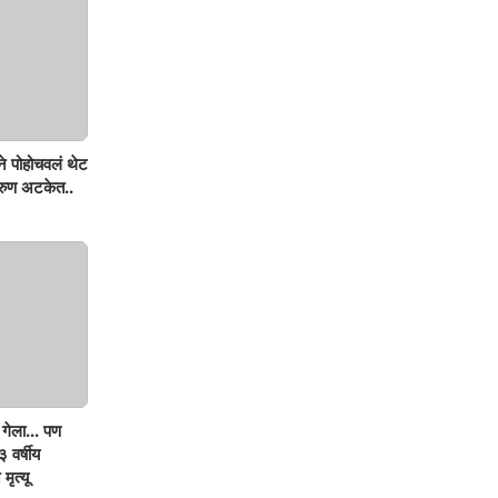
ने पोहोचवलं थेट
तरुण अटकेत..
गेला... पण
 वर्षीय
मृत्यू