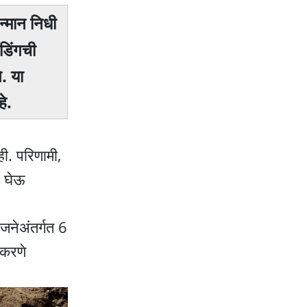
न्मान निधी
डिंगची
े. या
े.
ी. परिणामी,
भ घेऊ
जनेअंतर्गत 6
 करणे