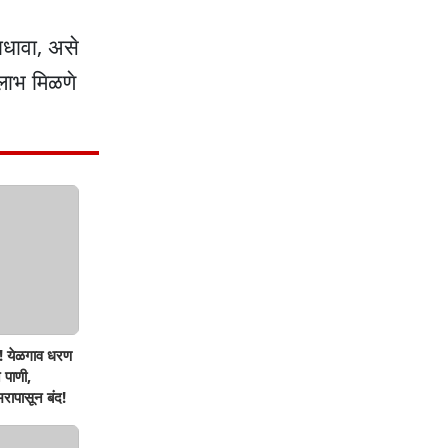
ाधावा, असे
 लाभ मिळणे
! येळगाव धरण
 पाणी,
रापासून बंद!