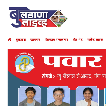
बुलडाणा
खामगाव
जिल्ह्याचं राजकारण
थेट-भेट
मार्केट लाइव्ह