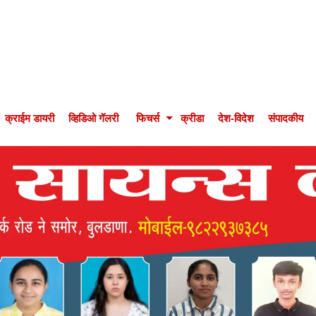
क्राईम डायरी
व्हिडिओ गॅलरी
फिचर्स
क्रीडा
देश-विदेश
संपादकीय