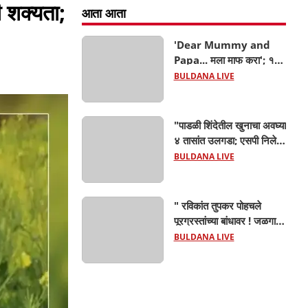
ी शक्यता;
आता आता
'Dear Mummy and
Papa... मला माफ करा'; १४
वर्षीय मुलाची चिठ्ठी वाचून आई-
BULDANA LIVE
वडिलांच्या पायाखालची जमीन
सरकली! घरातून १० हजार
घेऊन बेपत्ता; बुलढाणा शहरात
"पाडळी शिंदेतील खुनाचा अवघ्या
खळबळ
४ तासांत उलगडा; एसपी निलेश
तांबे यांच्या मार्गदर्शनाखाली
BULDANA LIVE
ठाणेदार रुपेश शक्करगेंची
दमदार कामगिरी!
" रविकांत तुपकर पोहचले
पूरग्रस्तांच्या बांधावर ! जळगाव
जामोद तालुक्यात केला १५
BULDANA LIVE
गावांचा दौरा,महसूल यंत्रणेला
खडसावले; 'नुकसान कमी
दाखवण्याचे आदेश कुणाचे?