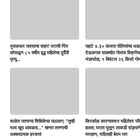
मुसळधार पावसाचा कहर! घराची भिंत
पहाटे ४.३० वाजता पोलिसांचा धडा
कोसळून ८५ वर्षीय वृद्ध महिलेचा दुर्दैवी
देऊळगाव साकर्षात गोमांस विक्रीच
मृत्यू...
भंडाफोड; १ क्विंटल २६ किलो गोम
दोघे गजाआड
शाळेत जाणाऱ्या शिक्षिकेचा पाठलाग; "तुम्ही
किरकोळ कारणावरून महिलेवर जी
मला खूप आवडता..." म्हणत तरुणाची
हल्ला; घरात घुसून लाकडी दांड्यान
धक्कादायक हरकत!
मारहाण, पतीलाही बेदम मार