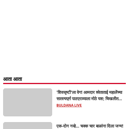
आता आता
'शिवसृष्टी'ला वेग! आमदार श्वेताताई महालेंच्या
सातत्यपूर्ण पाठपुराव्याला मोठे यश; चिखलीत
साकारणार ६५ कोटींचा भव्य 'छत्रपती शिवाजी
BULDANA LIVE
महाराज हेरिटेज थीम पार्क',
एक-दोन नव्हे... चक्क चार बाळांना दिला जन्म!