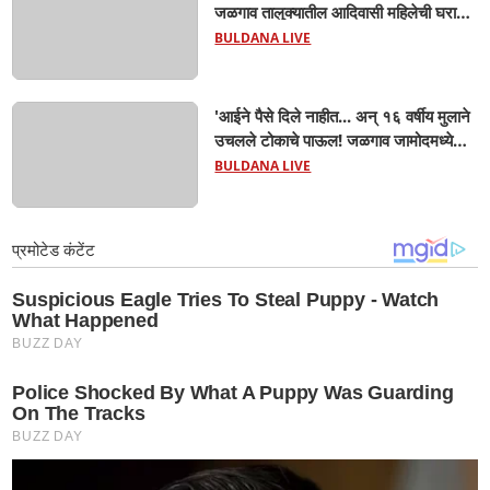
जळगाव तालुक्यातील आदिवासी महिलेची घरातच
प्रसूती; आता झाली ७ लेकरांची माय ! वैद्यकीय
BULDANA LIVE
क्षेत्रही चक्रावले
'आईने पैसे दिले नाहीत... अन् १६ वर्षीय मुलाने
उचलले टोकाचे पाऊल! जळगाव जामोदमध्ये
खळबळ'! मुलांमधली सहनशीलता संपली काय?
BULDANA LIVE