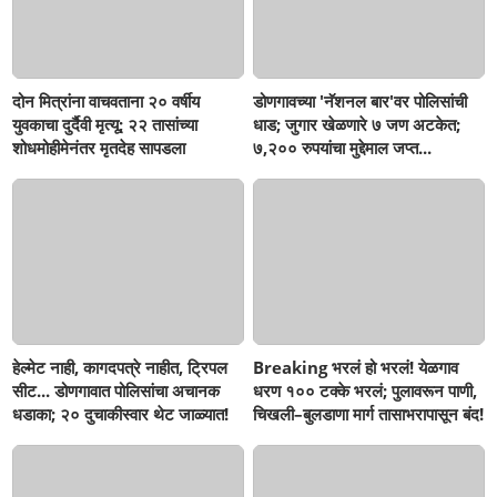
दोन मित्रांना वाचवताना २० वर्षीय
डोणगावच्या 'नॅशनल बार'वर पोलिसांची
युवकाचा दुर्दैवी मृत्यू; २२ तासांच्या
धाड; जुगार खेळणारे ७ जण अटकेत;
शोधमोहीमेनंतर मृतदेह सापडला
७,२०० रुपयांचा मुद्देमाल जप्त...
हेल्मेट नाही, कागदपत्रे नाहीत, ट्रिपल
Breaking भरलं हो भरलं! येळगाव
सीट... डोणगावात पोलिसांचा अचानक
धरण १०० टक्के भरलं; पुलावरून पाणी,
धडाका; २० दुचाकीस्वार थेट जाळ्यात!
चिखली–बुलडाणा मार्ग तासाभरापासून बंद!