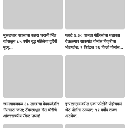
मुसळधार पावसाचा कहर! घराची भिंत
पहाटे ४.३० वाजता पोलिसांचा धडाका!
कोसळून ८५ वर्षीय वृद्ध महिलेचा दुर्दैवी
देऊळगाव साकर्षात गोमांस विक्रीचा
मृत्यू...
भंडाफोड; १ क्विंटल २६ किलो गोमांस
जप्त, दोघे गजाआड
खामगावजवळ ८८ लाखांचा बेकायदेशीर
इन्स्टाग्रामवरील एका फोटोने पोहोचवलं
गॅससाठा जप्त; टँकरमधून गॅस चोरीचे
थेट पोलीस ठाण्यात; १९ वर्षीय तरुण
आंतरराज्यीय रॅकेट उघड!
अटकेत..