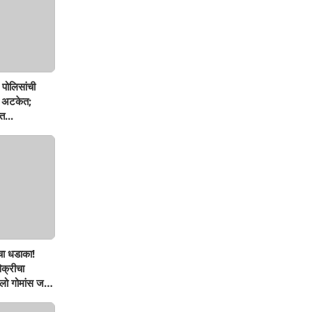
पोलिसांची
ण अटकेत;
त...
चा धडाका!
िक्रीचा
ो गोमांस जप्त,