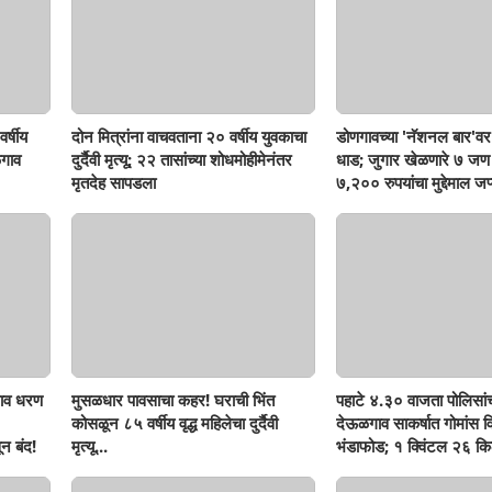
र्षीय
दोन मित्रांना वाचवताना २० वर्षीय युवकाचा
डोणगावच्या 'नॅशनल बार'वर 
गाव
दुर्दैवी मृत्यू; २२ तासांच्या शोधमोहीमेनंतर
धाड; जुगार खेळणारे ७ ज
मृतदेह सापडला
७,२०० रुपयांचा मुद्देमाल जप्
ाव धरण
मुसळधार पावसाचा कहर! घराची भिंत
पहाटे ४.३० वाजता पोलिसां
कोसळून ८५ वर्षीय वृद्ध महिलेचा दुर्दैवी
देऊळगाव साकर्षात गोमांस व
न बंद!
मृत्यू...
भंडाफोड; १ क्विंटल २६ किल
दोघे गजाआड