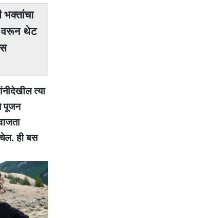
 भक्तांचा
 वरून थेट
बस
ंनीदेखील त्या
े पूजन
वाजता
चेल. ही बस