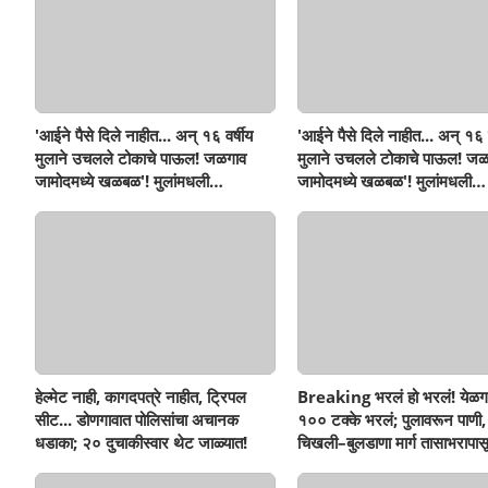
'आईने पैसे दिले नाहीत... अन् १६ वर्षीय
'आईने पैसे दिले नाहीत... अन् १६ व
मुलाने उचलले टोकाचे पाऊल! जळगाव
मुलाने उचलले टोकाचे पाऊल! जळ
जामोदमध्ये खळबळ'! मुलांमधली
जामोदमध्ये खळबळ'! मुलांमधली
सहनशीलता संपली काय?
सहनशीलता संपली काय?
हेल्मेट नाही, कागदपत्रे नाहीत, ट्रिपल
Breaking भरलं हो भरलं! येळग
सीट... डोणगावात पोलिसांचा अचानक
१०० टक्के भरलं; पुलावरून पाणी,
धडाका; २० दुचाकीस्वार थेट जाळ्यात!
चिखली–बुलडाणा मार्ग तासाभरापासू