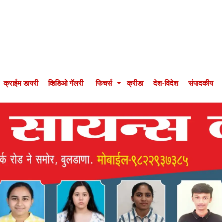
क्राईम डायरी
व्हिडिओ गॅलरी
फिचर्स
क्रीडा
देश-विदेश
संपादकीय