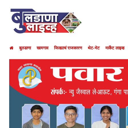
बुलडाणा
खामगाव
जिल्ह्याचं राजकारण
थेट-भेट
मार्केट लाइव्ह