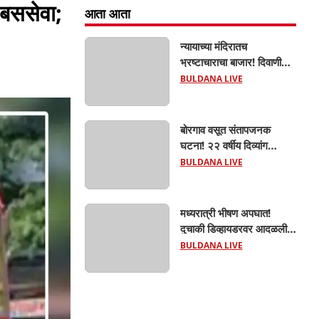
 बससेवा;
आता आता
न्यायाच्या मंदिरातच
भ्रष्टाचाराचा बाजार! दिवाणी
न्यायालयाचा बेलीफ १०
BULDANA LIVE
हजारांची लाच घेताना एसीबीच्या
जाळ्यात; मेहकरात खळबळ!
बोरगाव वसूत संतापजनक
घटना! २२ वर्षीय दिव्यांग
तरुणीवर लैंगिक अत्याचार;
BULDANA LIVE
शौचासाठी गेलेल्या तरुणीचा
पाठलाग करून अत्याचाराचा
आरोप; चिखली पोलिसांकडून
मध्यरात्री भीषण अपघात!
आरोपीविरुद्ध कठोर कारवाई
दुचाकी डिव्हायडरवर आदळली;
हिंगणा शिवारातील ५५ वर्षीय
BULDANA LIVE
शेतकऱ्याचा जागीच मृत्यू!
खांडवी–हिंगणा मार्गावर काळाचा
घाला; रात्री घरी परतताना
घडली दुर्दैवी घटना