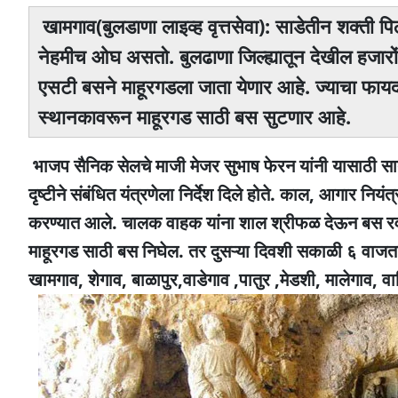
खामगाव(बुलडाणा लाइव्ह वृत्तसेवा): साडेतीन शक्ती पिठ
नेहमीच ओघ असतो. बुलढाणा जिल्ह्यातून देखील हजारो
एसटी बसने माहूरगडला जाता येणार आहे. ज्याचा फाय
स्थानकावरून माहूरगड साठी बस सुटणार आहे.
भाजप सैनिक सेलचे माजी मेजर सुभाष फेरन यांनी यासाठी सातत
दृष्टीने संबंधित यंत्रणेला निर्देश दिले होते. काल, आगार 
करण्यात आले. चालक वाहक यांना शाल श्रीफळ देऊन बस रव
माहूरगड साठी बस निघेल. तर दुसऱ्या दिवशी सकाळी ६ वाजता
खामगाव, शेगाव, बाळापुर,वाडेगाव ,पातुर ,मेडशी, मालेगाव, वाश