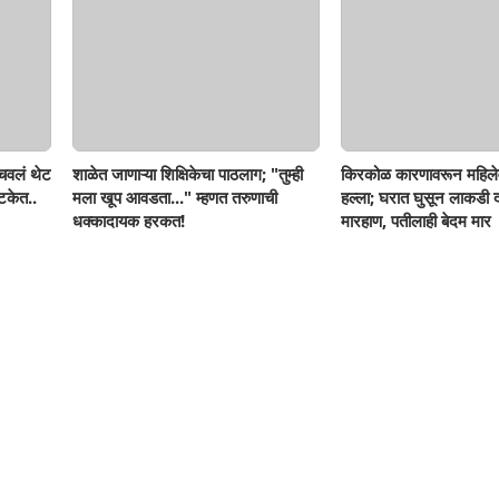
ोचवलं थेट
शाळेत जाणाऱ्या शिक्षिकेचा पाठलाग; "तुम्ही
किरकोळ कारणावरून महिले
टकेत..
मला खूप आवडता..." म्हणत तरुणाची
हल्ला; घरात घुसून लाकडी दा
धक्कादायक हरकत!
मारहाण, पतीलाही बेदम मार