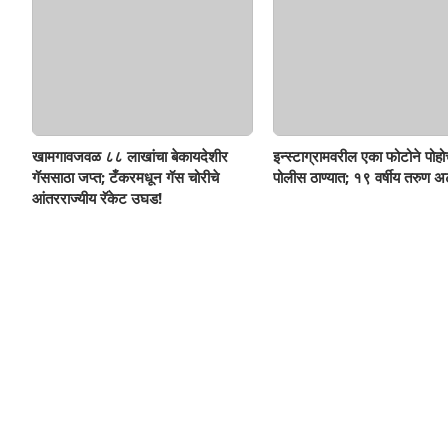
खामगावजवळ ८८ लाखांचा बेकायदेशीर
इन्स्टाग्रामवरील एका फोटोने पोह
गॅससाठा जप्त; टँकरमधून गॅस चोरीचे
पोलीस ठाण्यात; १९ वर्षीय तरुण अ
आंतरराज्यीय रॅकेट उघड!