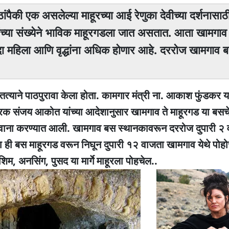
ांपैकी एक असलेल्या माहूरच्या आई रेणुका देवीच्या दर्शनासाठी
ंच्या संख्येने भाविक माहूरगडला जात असतात. आता खामगाव
दा महिला आणि वृद्धांना अधिक होणार आहे. दररोज खामगाव 
्याने पाठपुरावा केला होता. कामगार मंत्री ना. आकाश फुंडकर या
नियंत्रक संजय आकोत यांच्या आदेशानुसार खामगाव ते माहूरगड या बसच
ाना करण्यात आली. खामगाव बस स्थानकावरून दररोज दुपारी २ 
 ही बस माहूरगड वरून निघून दुपारी १२ वाजता खामगाव येथे पोहो
िम, अनसिंग, पुसद या मार्गे माहूरला पोहचेल..