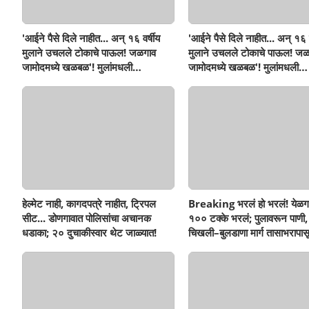
'आईने पैसे दिले नाहीत... अन् १६ वर्षीय
'आईने पैसे दिले नाहीत... अन् १६ व
मुलाने उचलले टोकाचे पाऊल! जळगाव
मुलाने उचलले टोकाचे पाऊल! जळ
जामोदमध्ये खळबळ'! मुलांमधली
जामोदमध्ये खळबळ'! मुलांमधली
सहनशीलता संपली काय?
सहनशीलता संपली काय?
हेल्मेट नाही, कागदपत्रे नाहीत, ट्रिपल
Breaking भरलं हो भरलं! येळग
सीट... डोणगावात पोलिसांचा अचानक
१०० टक्के भरलं; पुलावरून पाणी,
धडाका; २० दुचाकीस्वार थेट जाळ्यात!
चिखली–बुलडाणा मार्ग तासाभरापासू