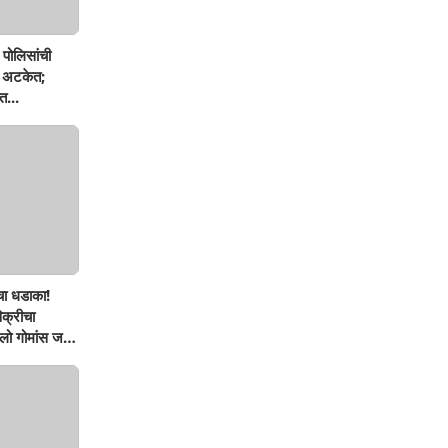
पोलिसांची
ण अटकेत;
त...
चा धडाका!
िक्रीचा
ो गोमांस जप्त,