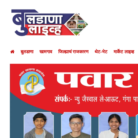
बुलडाणा
खामगाव
जिल्ह्याचं राजकारण
थेट-भेट
मार्केट लाइव्ह