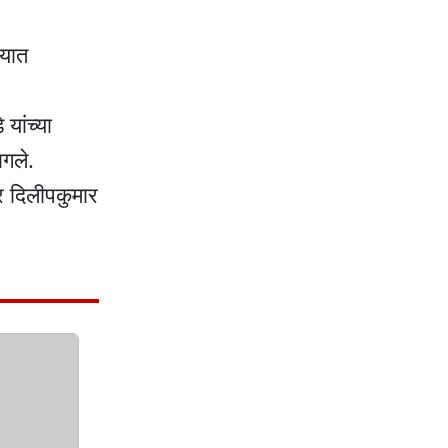
लयात
यांच्या
ागले.
ार दिलीपकुमार