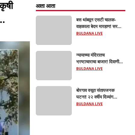
कृषी
आता आता
..
बस थांबवून एसटी चालक-
वाहकाला बेदम मारहाण! सरकारी
कामात अडथळा; प्रवाशांसमोर
BULDANA LIVE
धिंगाणा घालणाऱ्या तिघांविरुद्ध
गुन्हा! 'हॉर्न का वाजवला?' या
क्षुल्लक कारणावरून संतापजनक
न्यायाच्या मंदिरातच
प्रकार;
भ्रष्टाचाराचा बाजार! दिवाणी
न्यायालयाचा बेलीफ १०
BULDANA LIVE
हजारांची लाच घेताना एसीबीच्या
जाळ्यात; मेहकरात खळबळ!
बोरगाव वसूत संतापजनक
घटना! २२ वर्षीय दिव्यांग
तरुणीवर लैंगिक अत्याचार;
BULDANA LIVE
शौचासाठी गेलेल्या तरुणीचा
पाठलाग करून अत्याचाराचा
आरोप; चिखली पोलिसांकडून
आरोपीविरुद्ध कठोर कारवाई