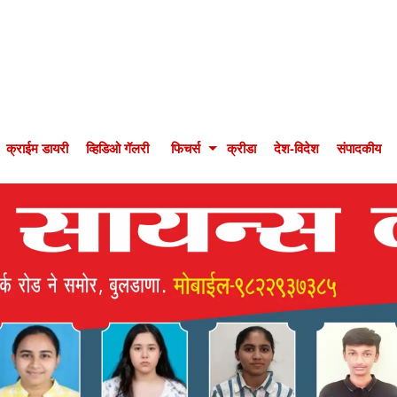
क्राईम डायरी
व्हिडिओ गॅलरी
फिचर्स
क्रीडा
देश-विदेश
संपादकीय