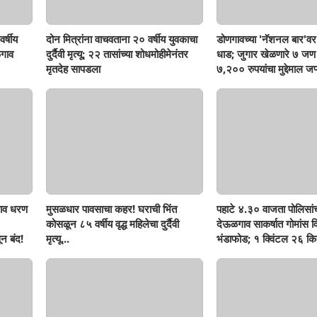
र्षीय
दोन मित्रांना वाचवताना २० वर्षीय युवकाचा
डोणगावच्या 'नॅशनल बार'वर 
गाव
दुर्दैवी मृत्यू; २२ तासांच्या शोधमोहीमेनंतर
धाड; जुगार खेळणारे ७ ज
मृतदेह सापडला
७,२०० रुपयांचा मुद्देमाल जप्
ाव धरण
मुसळधार पावसाचा कहर! घराची भिंत
पहाटे ४.३० वाजता पोलिसां
कोसळून ८५ वर्षीय वृद्ध महिलेचा दुर्दैवी
देऊळगाव साकर्षात गोमांस व
न बंद!
मृत्यू...
भंडाफोड; १ क्विंटल २६ किल
दोघे गजाआड