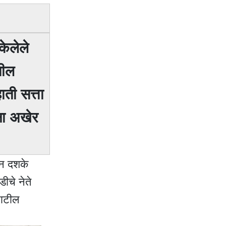
केलेले
तील
ाती सत्ता
ंना अखेर
ोन दशके
ीचे नेते
पाटील