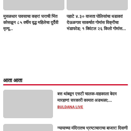
मुसळधार पावसाचा कहर! घराची भिंत
पहाटे ४.३० वाजता पोलिसांचा धडाका!
कोसळून ८५ वर्षीय वृद्ध महिलेचा दुर्दैवी
देऊळगाव साकर्षात गोमांस विक्रीचा
मृत्यू...
भंडाफोड; १ क्विंटल २६ किलो गोमांस
जप्त, दोघे गजाआड
आता आता
बस थांबवून एसटी चालक-वाहकाला बेदम
मारहाण! सरकारी कामात अडथळा;
प्रवाशांसमोर धिंगाणा घालणाऱ्या तिघांविरुद्ध
BULDANA LIVE
गुन्हा! 'हॉर्न का वाजवला?' या क्षुल्लक
कारणावरून संतापजनक प्रकार;
न्यायाच्या मंदिरातच भ्रष्टाचाराचा बाजार! दिवाणी