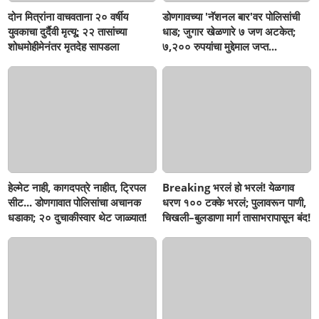
दोन मित्रांना वाचवताना २० वर्षीय
डोणगावच्या 'नॅशनल बार'वर पोलिसांची
युवकाचा दुर्दैवी मृत्यू; २२ तासांच्या
धाड; जुगार खेळणारे ७ जण अटकेत;
शोधमोहीमेनंतर मृतदेह सापडला
७,२०० रुपयांचा मुद्देमाल जप्त...
हेल्मेट नाही, कागदपत्रे नाहीत, ट्रिपल
Breaking भरलं हो भरलं! येळगाव
सीट... डोणगावात पोलिसांचा अचानक
धरण १०० टक्के भरलं; पुलावरून पाणी,
धडाका; २० दुचाकीस्वार थेट जाळ्यात!
चिखली–बुलडाणा मार्ग तासाभरापासून बंद!