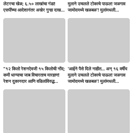
लेटरचा खेळ; ६.५० लाखांचा गंडा!
मुलाने उचलले टोकाचे पाऊल! जळगाव
एसपींच्या आदेशानंतर अखेर गुन्हा दाखल;
जामोदमध्ये खळबळ'! मुलांमधली
आसलगावच्या तरुणाची फसवणूक;
सहनशीलता संपली काय?
कल्याणच्या आरोपीवर कारवाई,
"१२ किलो रेशनऐवजी १५ किलोची नोंद;
'आईने पैसे दिले नाहीत... अन् १६ वर्षीय
कमी धान्याचा जाब विचारताच मारहाण!
मुलाने उचलले टोकाचे पाऊल! जळगाव
रेशन दुकानदार आणि वडिलांविरुद्ध
जामोदमध्ये खळबळ'! मुलांमधली
गुन्हा"! सिंदखेडराजा तालुक्यातील
सहनशीलता संपली काय?
नशिराबादची घटना..