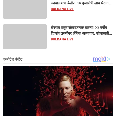
न्यायालयाचा बेलीफ १० हजारांची लाच घेताना
एसीबीच्या जाळ्यात; मेहकरात खळबळ!
BULDANA LIVE
बोरगाव वसूत संतापजनक घटना! २२ वर्षीय
दिव्यांग तरुणीवर लैंगिक अत्याचार; शौचासाठी
गेलेल्या तरुणीचा पाठलाग करून अत्याचाराचा
BULDANA LIVE
आरोप; चिखली पोलिसांकडून आरोपीविरुद्ध
कठोर कारवाई