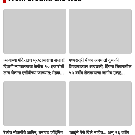
न्यायाच्या मंदिरातच भ्रष्टाचाराचा बाजार!
मध्यरात्री भीषण अपघात! दुचाकी
दिवाणी न्यायालयाचा बेलीफ १० हजारांची
डिव्हायडरवर आदळली; हिंगणा शिवारातील
लाच घेताना एसीबीच्या जाळ्यात; मेहकरात
५५ वर्षीय शेतकऱ्याचा जागीच मृत्यू!
खळबळ!
खांडवी–हिंगणा मार्गावर काळाचा घाला;
रात्री घरी परतताना घडली दुर्दैवी घटना
रेल्वेत नोकरीचे आमिष, बनावट जॉईनिंग
'आईने पैसे दिले नाहीत... अन् १६ वर्षीय