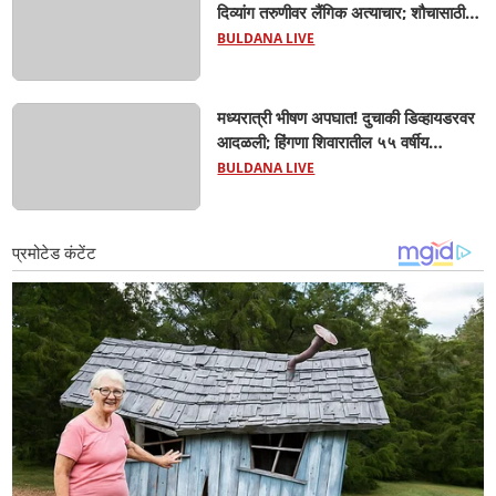
दिव्यांग तरुणीवर लैंगिक अत्याचार; शौचासाठी
गेलेल्या तरुणीचा पाठलाग करून अत्याचाराचा
BULDANA LIVE
आरोप; चिखली पोलिसांकडून आरोपीविरुद्ध
कठोर कारवाई
मध्यरात्री भीषण अपघात! दुचाकी डिव्हायडरवर
आदळली; हिंगणा शिवारातील ५५ वर्षीय
शेतकऱ्याचा जागीच मृत्यू! खांडवी–हिंगणा मार्गावर
BULDANA LIVE
काळाचा घाला; रात्री घरी परतताना घडली
दुर्दैवी घटना