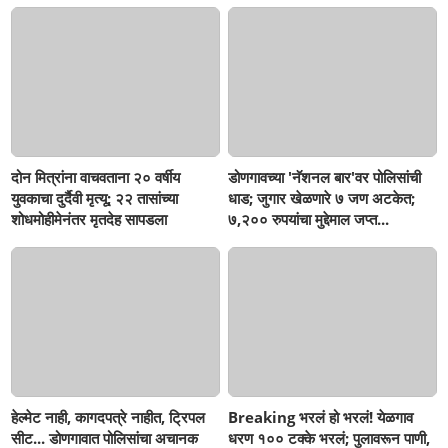
सहनशीलता संपली काय?
जामोद तालुक्यातील संतापजनक
घटना...बापाची पोराविरुद्ध तक्रार
दोन मित्रांना वाचवताना २० वर्षीय
डोणगावच्या 'नॅशनल बार'वर पोलिसांची
युवकाचा दुर्दैवी मृत्यू; २२ तासांच्या
धाड; जुगार खेळणारे ७ जण अटकेत;
शोधमोहीमेनंतर मृतदेह सापडला
७,२०० रुपयांचा मुद्देमाल जप्त...
हेल्मेट नाही, कागदपत्रे नाहीत, ट्रिपल
Breaking भरलं हो भरलं! येळगाव
सीट... डोणगावात पोलिसांचा अचानक
धरण १०० टक्के भरलं; पुलावरून पाणी,