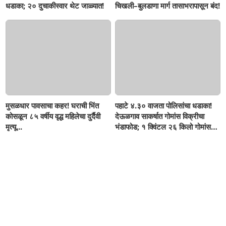
धडाका; २० दुचाकीस्वार थेट जाळ्यात!
चिखली–बुलडाणा मार्ग तासाभरापासून बंद!
मुसळधार पावसाचा कहर! घराची भिंत
पहाटे ४.३० वाजता पोलिसांचा धडाका!
कोसळून ८५ वर्षीय वृद्ध महिलेचा दुर्दैवी
देऊळगाव साकर्षात गोमांस विक्रीचा
मृत्यू...
भंडाफोड; १ क्विंटल २६ किलो गोमांस
जप्त, दोघे गजाआड