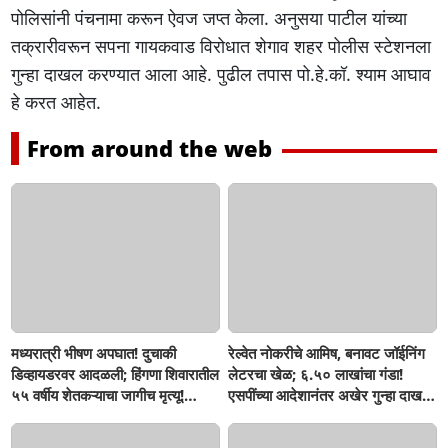
पोलिसांनी पंचनामा करून ऐवज जप्त केला. अनुसया पाटील यांच्या
तक्रारीवरून सपना गायकवाड विरोधात शेगाव शहर पोलीस स्टेशनला
गुन्हा दाखल करण्यात आला आहे. पुढील तपास पो.हे.कॉ. श्याम आघाव
हे करत आहेत.
From around the web
मध्यरात्री भीषण अपघात! दुचाकी
रेल्वेत नोकरीचे आमिष, बनावट जॉईनिंग
डिव्हायडरवर आदळली; हिंगणा शिवारातील
लेटरचा खेळ; ६.५० लाखांचा गंडा!
५५ वर्षीय शेतकऱ्याचा जागीच मृत्यू!
एसपींच्या आदेशानंतर अखेर गुन्हा दाखल;
खांडवी–हिंगणा मार्गावर काळाचा घाला;
आसलगावच्या तरुणाची फसवणूक;
रात्री घरी परतताना घडली दुर्दैवी घटना
कल्याणच्या आरोपीवर कारवाई,