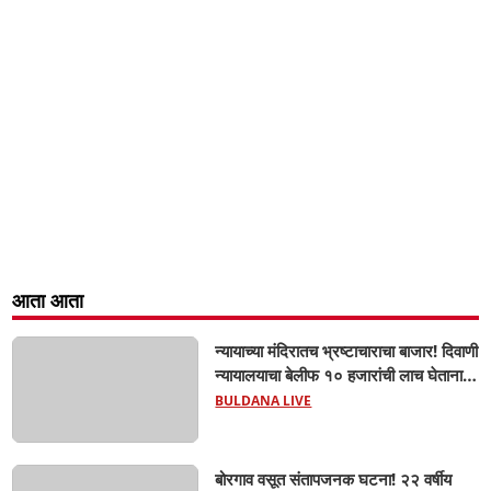
आता आता
न्यायाच्या मंदिरातच भ्रष्टाचाराचा बाजार! दिवाणी
न्यायालयाचा बेलीफ १० हजारांची लाच घेताना
एसीबीच्या जाळ्यात; मेहकरात खळबळ!
BULDANA LIVE
बोरगाव वसूत संतापजनक घटना! २२ वर्षीय