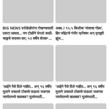
BIG NEWS दरोडेखोरांना रोखण्यासाठी
अबब..! १५.५ किलोचा 'मांसाचा गोळा',
एकटा धावला… पण टोळीने घेरलं! काठी-
हिप जॉइंटचे गंभीर फ्रॅक्चर अन् मृत्यूशी
चाकूचे सपासप वार; ५२ वर्षीय शेतकऱ्याचा
झुंज...
दुर्दैवी अंत!
'आईने पैसे दिले नाहीत... अन् १६ वर्षीय
'आईने पैसे दिले नाहीत... अन् १६ वर्षीय
मुलाने उचलले टोकाचे पाऊल! जळगाव
मुलाने उचलले टोकाचे पाऊल! जळगाव
जामोदमध्ये खळबळ'! मुलांमधली
जामोदमध्ये खळबळ'! मुलांमधली
सहनशीलता संपली काय?
सहनशीलता संपली काय?