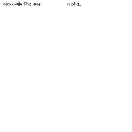
आंतरराज्यीय रॅकेट उघड!
अटकेत..