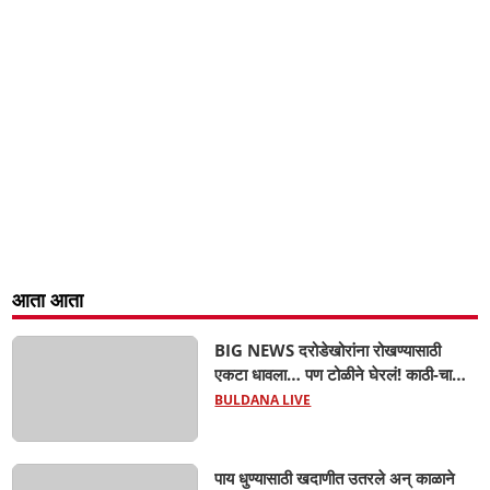
आता आता
BIG NEWS दरोडेखोरांना रोखण्यासाठी
एकटा धावला… पण टोळीने घेरलं! काठी-चाकूचे
सपासप वार; ५२ वर्षीय शेतकऱ्याचा दुर्दैवी अंत!
BULDANA LIVE
पाय धुण्यासाठी खदाणीत उतरले अन् काळाने