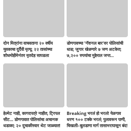
दोन मित्रांना वाचवताना २० वर्षीय
डोणगावच्या 'नॅशनल बार'वर पोलिसांची
युवकाचा दुर्दैवी मृत्यू; २२ तासांच्या
धाड; जुगार खेळणारे ७ जण अटकेत;
शोधमोहीमेनंतर मृतदेह सापडला
७,२०० रुपयांचा मुद्देमाल जप्त...
हेल्मेट नाही, कागदपत्रे नाहीत, ट्रिपल
Breaking भरलं हो भरलं! येळगाव
सीट... डोणगावात पोलिसांचा अचानक
धरण १०० टक्के भरलं; पुलावरून पाणी,
धडाका; २० दुचाकीस्वार थेट जाळ्यात!
चिखली–बुलडाणा मार्ग तासाभरापासून बंद!