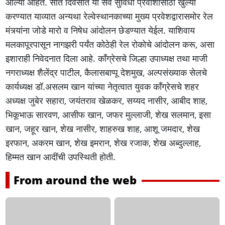
आल्या आहेत. सात दिवसात या सर्व सुविधा प्रवाशांसाठी खुल्या
करण्यात याव्‍यात अन्यथा रेल्वेस्थानकाच्या मुख्य प्रवेशद्वारासमोर रेल
मंत्र्यांना जोडे मारो व निषेध आंदोलन छेडण्यात येईल. याशिवाय
मलकापूरपासून नागझरी पर्यंत कोठेही रेल रोकोचे आंदोलन करू, असा
इशाराही निवेदनात दिला आहे. काँग्रेसचे जिल्हा उपाध्यक्ष तथा माजी
नगराध्यक्ष शैलेंद्र पाटील, कैलासबाप्पू देशमुख, अल्पसंख्याक सेलचे
कार्यध्यक्ष डॉ.असलम खान यांच्या नेतृत्वात युवक काँग्रेसचे शहर
अध्यक्ष जुबेर सहारा, जयंतराव खेळकर, सय्यद नासीर, आबीद शाह,
भिकूभाऊ सारवण, आसीफ खान, जफर मुल्लाजी, शेख सलमान, इसा
खान, जहूर खान, शेख नासीर, शाहरुख शाह, आशू जमदार, शेख
इरफान, अकरम खान, शेख इमरान, शेख रजाक, शेख अब्दुल्लाह,
हिम्मत खान आदींची उपस्थिती होती.
From around the web