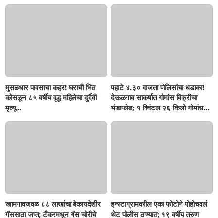
मुसळधार पावसाचा कहर! घराची भिंत
पहाटे ४.३० वाजता पोलिसांचा धडाका!
कोसळून ८५ वर्षीय वृद्ध महिलेचा दुर्दैवी
देऊळगाव साकर्षात गोमांस विक्रीचा
मृत्यू...
भंडाफोड; १ क्विंटल २६ किलो गोमांस
जप्त, दोघे गजाआड
खामगावजवळ ८८ लाखांचा बेकायदेशीर
इन्स्टाग्रामवरील एका फोटोने पोहोचवलं
गॅससाठा जप्त; टँकरमधून गॅस चोरीचे
थेट पोलीस ठाण्यात; १९ वर्षीय तरुण