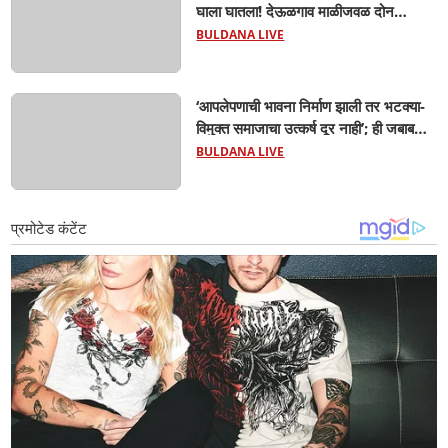
घाला घातला! देऊळगाव माळीजवळ दोन
चिमुकल्यांचा बुडून दुर्दैवी मृत्यू; कोराडी प्रकल्प
BULDANA LIVE
परिसरात शोककळा
‘आपलेपणाची भावना निर्माण झाली तर भटक्या-
विमुक्त समाजाचा उत्कर्ष दूर नाही’; ही जबाबदारी
केवळ सरकारची नाही,आपल्या सर्वांची !
BULDANA LIVE
सरसंघचालक मोहनजी भागवत यांचे प्रतिपादन!