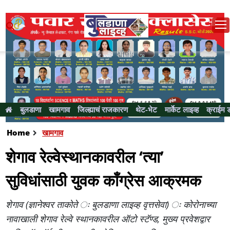
बुलडाणा
खामगाव
जिल्ह्याचं राजकारण
थेट-भेट
मार्केट लाइव्ह
क्राईम 
Home
खामगाव
शेगाव रेल्‍वेस्‍थानकावरील ‘त्‍या’
सुविधांसाठी युवक काँग्रेस आक्रमक
शेगाव (ज्ञानेश्वर ताकोते ः बुलडाणा लाइव्ह वृत्तसेवा) ः कोरोनाच्या
नावाखाली शेगाव रेल्वे स्थानकावरील ऑटो स्टॅण्ड, मुख्य प्रवेशद्वार