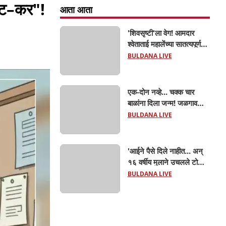
क्ट–कर"!
आता आता
'शिवसृष्टी'ला वेग! आमदार
श्वेताताई महालेंच्या सातत्यपूर्ण
पाठपुराव्याला मोठे यश; चिखलीत
BULDANA LIVE
साकारणार ६५ कोटींचा भव्य
'छत्रपती शिवाजी महाराज
हेरिटेज थीम पार्क',
एक-दोन नव्हे... चक्क चार
बाळांना दिला जन्म! जळगाव
तालुक्यातील आदिवासी महिलेची
BULDANA LIVE
घरातच प्रसूती; आता झाली ७
लेकरांची माय ! वैद्यकीय क्षेत्रही
चक्रावले
'आईने पैसे दिले नाहीत... अन्
१६ वर्षीय मुलाने उचलले टोकाचे
पाऊल! जळगाव जामोदमध्ये
BULDANA LIVE
खळबळ'! मुलांमधली
सहनशीलता संपली काय?