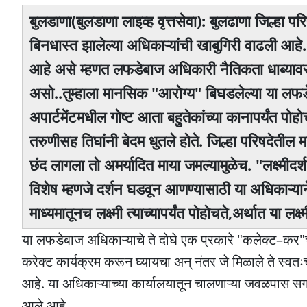
बुलडाणा(बुलडाणा लाइव्ह वृत्तसेवा): बुलढाणा जिल्हा 
बिनधास्त झालेल्या अधिकाऱ्यांची खाबुगिरी वाढली आहे
आहे असे म्हणत लफडेबाज अधिकारी नैतिकता धाब्याव
असो..तुम्हाला मानसिक "आरोग्य" बिघडलेल्या या लफ
अपार्टमेंटमधील गोष्ट आता बहुतेकांच्या कानापर्यंत 
तरुणीसह तिघांनी बेदम धुतले होते. जिल्हा परिषदेतील 
छंद लागला तो अमर्यादित माया जमल्यामुळेच. "लक्ष्म
विशेष म्हणजे दर्शन घडवून आणण्यासाठी या अधिकाऱ्याने
माध्यमातूनच लक्ष्मी त्याच्यापर्यंत पोहोचते,अर्थात या लक
या लफडेबाज अधिकाऱ्याचे ते दोघे एक प्रकारे "कलेक्ट–कर"च 
करेक्ट कार्यक्रम करून घ्यायचा अन् नंतर जे मिळाले ते स्व
आहे. या अधिकाऱ्याच्या कार्यालयातून चालणाऱ्या जवळपास सगळ
आले आहे.