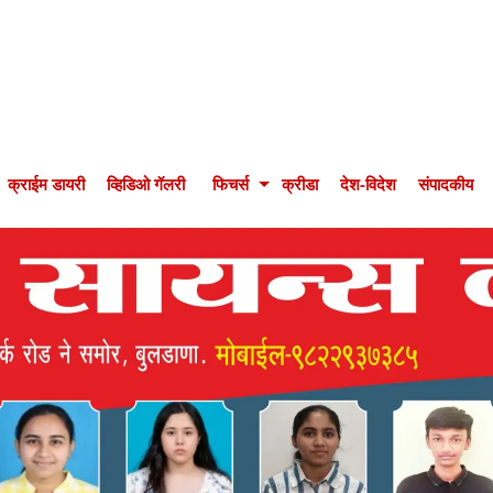
क्राईम डायरी
व्हिडिओ गॅलरी
फिचर्स
क्रीडा
देश-विदेश
संपादकीय