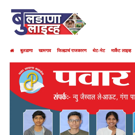
बुलडाणा
खामगाव
जिल्ह्याचं राजकारण
थेट-भेट
मार्केट लाइव्ह