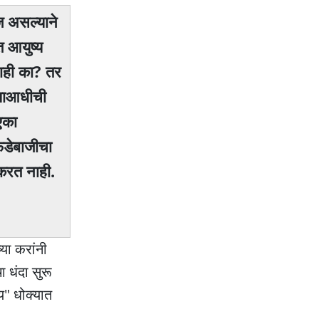
ाज असल्याने
त आयुष्य
ाही का? तर
 याआधीची
एका
लफडेबाजीचा
 करत नाही.
या करांनी
 धंदा सुरू
य" धोक्यात