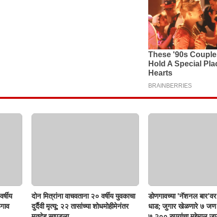
र्षीय
दोन मित्रांना वाचवताना २० वर्षीय युवकाचा
डोणगावच्या 'नॅशनल बार'वर 
गाव
दुर्दैवी मृत्यू; २२ तासांच्या शोधमोहीमेनंतर
धाड; जुगार खेळणारे ७ ज
मृतदेह सापडला
७,२०० रुपयांचा मुद्देमाल जप्