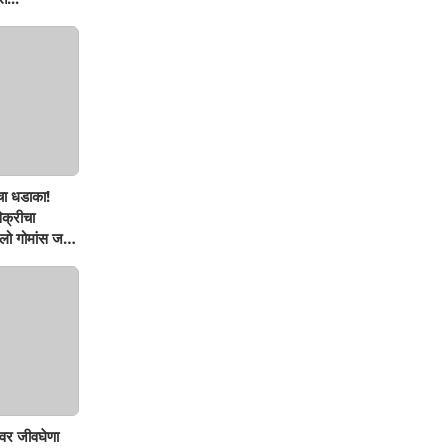
चा धडाका!
िक्रीचा
ो गोमांस जप्त,
वर जीवघेणा