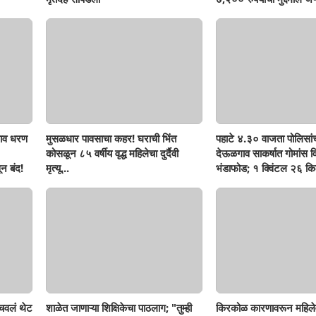
ाव धरण
मुसळधार पावसाचा कहर! घराची भिंत
पहाटे ४.३० वाजता पोलिसां
कोसळून ८५ वर्षीय वृद्ध महिलेचा दुर्दैवी
देऊळगाव साकर्षात गोमांस व
न बंद!
मृत्यू...
भंडाफोड; १ क्विंटल २६ किल
दोघे गजाआड
ोचवलं थेट
शाळेत जाणाऱ्या शिक्षिकेचा पाठलाग; "तुम्ही
किरकोळ कारणावरून महिले