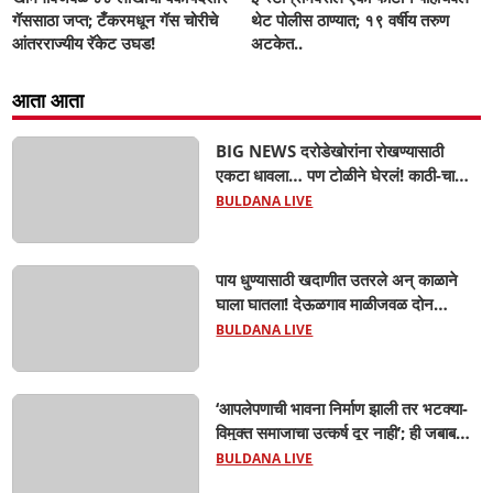
गॅससाठा जप्त; टँकरमधून गॅस चोरीचे
थेट पोलीस ठाण्यात; १९ वर्षीय तरुण
आंतरराज्यीय रॅकेट उघड!
अटकेत..
आता आता
BIG NEWS दरोडेखोरांना रोखण्यासाठी
एकटा धावला… पण टोळीने घेरलं! काठी-चाकूचे
सपासप वार; ५२ वर्षीय शेतकऱ्याचा दुर्दैवी अंत!
BULDANA LIVE
पाय धुण्यासाठी खदाणीत उतरले अन् काळाने
घाला घातला! देऊळगाव माळीजवळ दोन
चिमुकल्यांचा बुडून दुर्दैवी मृत्यू; कोराडी प्रकल्प
BULDANA LIVE
परिसरात शोककळा
‘आपलेपणाची भावना निर्माण झाली तर भटक्या-
विमुक्त समाजाचा उत्कर्ष दूर नाही’; ही जबाबदारी
केवळ सरकारची नाही,आपल्या सर्वांची !
BULDANA LIVE
सरसंघचालक मोहनजी भागवत यांचे प्रतिपादन!