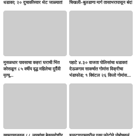
धडाका; २० दुचाकीस्वार थेट जाळ्यात!
चिखली–बुलडाणा मार्ग तासाभरापासून बंद!
मुसळधार पावसाचा कहर! घराची भिंत
पहाटे ४.३० वाजता पोलिसांचा धडाका!
कोसळून ८५ वर्षीय वृद्ध महिलेचा दुर्दैवी
देऊळगाव साकर्षात गोमांस विक्रीचा
मृत्यू...
भंडाफोड; १ क्विंटल २६ किलो गोमांस
जप्त, दोघे गजाआड
खामगावजवळ ८८ लाखांचा बेकायदेशीर
इन्स्टाग्रामवरील एका फोटोने पोहोचवलं