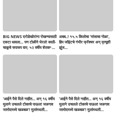
BIG NEWS दरोडेखोरांना रोखण्यासाठी
अबब..! १५.५ किलोचा 'मांसाचा गोळा',
एकटा धावला… पण टोळीने घेरलं! काठी-
हिप जॉइंटचे गंभीर फ्रॅक्चर अन् मृत्यूशी
चाकूचे सपासप वार; ५२ वर्षीय शेतकऱ्याचा
झुंज...
दुर्दैवी अंत!
'आईने पैसे दिले नाहीत... अन् १६ वर्षीय
'आईने पैसे दिले नाहीत... अन् १६ वर्षीय
मुलाने उचलले टोकाचे पाऊल! जळगाव
मुलाने उचलले टोकाचे पाऊल! जळगाव
जामोदमध्ये खळबळ'! मुलांमधली
जामोदमध्ये खळबळ'! मुलांमधली
सहनशीलता संपली काय?
सहनशीलता संपली काय?