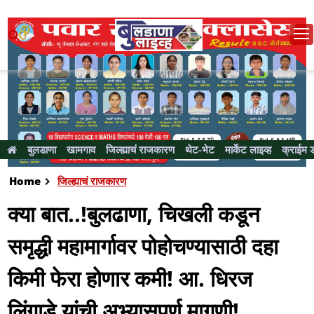
बुलडाणा
खामगाव
जिल्ह्याचं राजकारण
थेट-भेट
मार्केट लाइव्ह
क्राईम 
Home
जिल्ह्याचं राजकारण
क्या बात..!बुलढाणा, चिखली कडून
समृद्धी महामार्गावर पोहोचण्यासाठी दहा
किमी फेरा होणार कमी! आ. धिरज
लिंगाडे यांची अभ्यासपूर्ण मागणी!