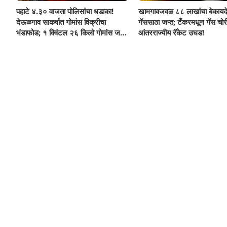
पहाटे ४.३० वाजता पोलिसांचा धडाका!
खामगावजवळ ८८ लाखांचा बेकायद
देऊळगाव साकर्षात गोमांस विक्रीचा
गॅससाठा जप्त; टँकरमधून गॅस चोर
भंडाफोड; १ क्विंटल २६ किलो गोमांस जप्त,
आंतरराज्यीय रॅकेट उघड!
दोघे गजाआड