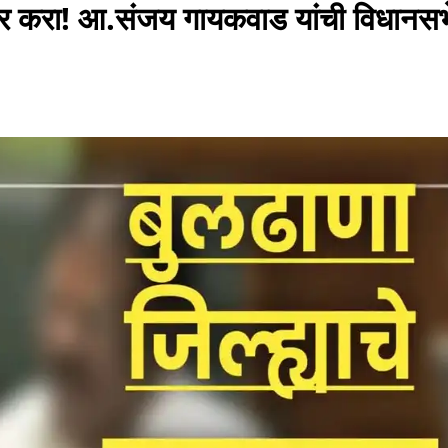
गर करा! आ.संजय गायकवाड यांची विधानस