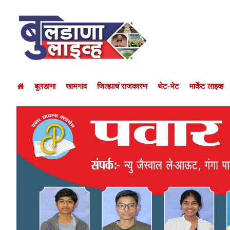
बुलडाणा
खामगाव
जिल्ह्याचं राजकारण
थेट-भेट
मार्केट लाइव्ह