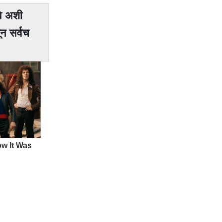
वे अशी
न सर्वच