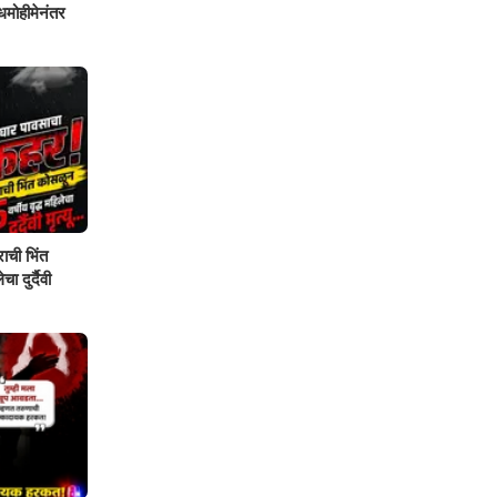
शोधमोहीमेनंतर
ाची भिंत
ा दुर्दैवी