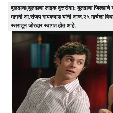
बुलडाणा(बुलडाणा लाइव्ह वृत्तसेवा): बुलढाणा जिल्ह्य
मागणी आ.संजय गायकवाड यांनी आज,२५ मार्चला विधानस
स्तरातून जोरदार स्वागत होत आहे.