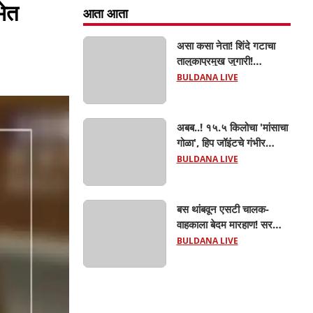
भेत
आता आता
असा कसा नेता! शिंदे गटाचा
तालुकाप्रमुख जुगारी!
खामगावात तालुकाप्रमुखांच्या
BULDANA LIVE
जुगार अड्ड्यावर डीवायएसपी
पथकाची धाड.. अंधारात पळून
गेला तालुकाप्रमुख; पण ६
अबब..! १५.५ किलोचा 'मांसाचा
जणांना साडेआठ लाखांच्या
गोळा', हिप जॉइंटचे गंभीर
मुद्देमालासह पकडले.....
फ्रॅक्चर अन् मृत्यूशी झुंज...
BULDANA LIVE
बस थांबवून एसटी चालक-
वाहकाला बेदम मारहाण! सरकारी
कामात अडथळा; प्रवाशांसमोर
BULDANA LIVE
धिंगाणा घालणाऱ्या तिघांविरुद्ध
गुन्हा! 'हॉर्न का वाजवला?' या
क्षुल्लक कारणावरून संतापजनक
प्रकार;