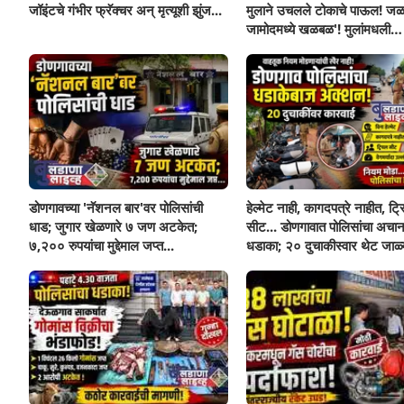
जॉइंटचे गंभीर फ्रॅक्चर अन् मृत्यूशी झुंज...
मुलाने उचलले टोकाचे पाऊल! जळ
जामोदमध्ये खळबळ'! मुलांमधली
सहनशीलता संपली काय?
डोणगावच्या 'नॅशनल बार'वर पोलिसांची
हेल्मेट नाही, कागदपत्रे नाहीत, ट्
धाड; जुगार खेळणारे ७ जण अटकेत;
सीट... डोणगावात पोलिसांचा अचा
७,२०० रुपयांचा मुद्देमाल जप्त...
धडाका; २० दुचाकीस्वार थेट जाळ्