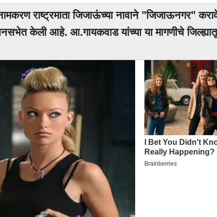
ाचे नामकरण राष्ट्रमाता जिजाऊंच्या नावाने "जिजाऊनगर" करा
भेत केली आहे. आ.गायकवाड यांच्या या मागणीचे जिल्ह्यातू