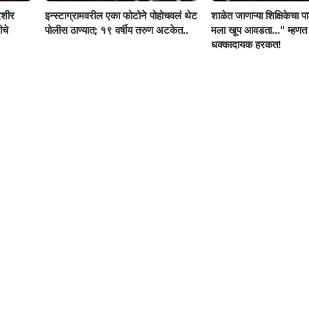
ेशीर
इन्स्टाग्रामवरील एका फोटोने पोहोचवलं थेट
शाळेत जाणाऱ्या शिक्षिकेचा पा
ीचे
पोलीस ठाण्यात; १९ वर्षीय तरुण अटकेत..
मला खूप आवडता..." म्हणत
धक्कादायक हरकत!