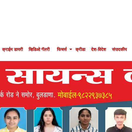
क्राईम डायरी
व्हिडिओ गॅलरी
फिचर्स
क्रीडा
देश-विदेश
संपादकीय