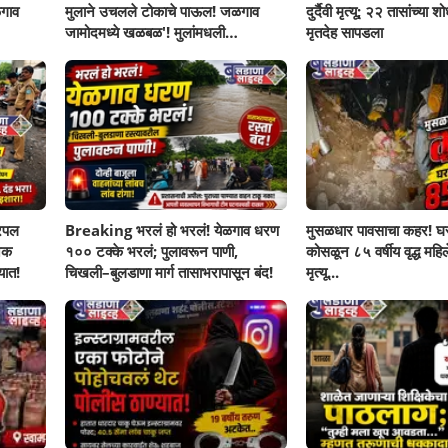
गाव
मुलाने उचलले टोकाचे पाऊल! जळगाव
दुर्दैवी मृत्यू; २२ तासांच्या 
जामोदमध्ये खळबळ'! मुलांमधली
मृतदेह सापडला
सहनशीलता संपली काय?
रिपल
Breaking भरलं हो भरलं! येळगाव धरण
मुसळधार पावसाचा कहर! घर
नक
१०० टक्के भरलं; पुलावरून पाणी,
कोसळून ८५ वर्षीय वृद्ध महिलेच
यात!
चिखली–बुलडाणा मार्ग तासाभरापासून बंद!
मृत्यू...