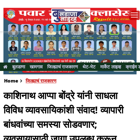
बुलडाणा
खामगाव
जिल्ह्याचं राजकारण
थेट-भेट
मार्केट लाइव्ह
क्राईम 
Home
जिल्ह्याचं राजकारण
काशिनाथ आप्पा बोंद्रे यांनी साधला
विविध व्यावसायिकांशी संवाद! व्यापारी
बांधवांच्या समस्या सोडवणार;
व्यवसायासाठी जागा उपलब्ध करून