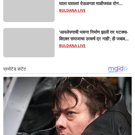
घाला घातला! देऊळगाव माळीजवळ दोन
चिमुकल्यांचा बुडून दुर्दैवी मृत्यू; कोराडी प्रकल्प
BULDANA LIVE
परिसरात शोककळा
‘आपलेपणाची भावना निर्माण झाली तर भटक्या-
विमुक्त समाजाचा उत्कर्ष दूर नाही’; ही जबाबदारी
केवळ सरकारची नाही,आपल्या सर्वांची !
BULDANA LIVE
सरसंघचालक मोहनजी भागवत यांचे प्रतिपादन!