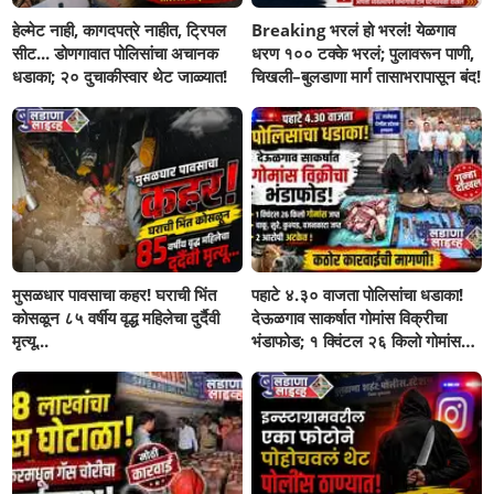
हेल्मेट नाही, कागदपत्रे नाहीत, ट्रिपल
Breaking भरलं हो भरलं! येळगाव
सीट... डोणगावात पोलिसांचा अचानक
धरण १०० टक्के भरलं; पुलावरून पाणी,
धडाका; २० दुचाकीस्वार थेट जाळ्यात!
चिखली–बुलडाणा मार्ग तासाभरापासून बंद!
मुसळधार पावसाचा कहर! घराची भिंत
पहाटे ४.३० वाजता पोलिसांचा धडाका!
कोसळून ८५ वर्षीय वृद्ध महिलेचा दुर्दैवी
देऊळगाव साकर्षात गोमांस विक्रीचा
मृत्यू...
भंडाफोड; १ क्विंटल २६ किलो गोमांस
जप्त, दोघे गजाआड