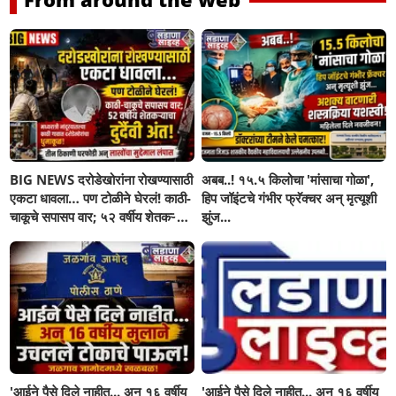
BIG NEWS दरोडेखोरांना रोखण्यासाठी
अबब..! १५.५ किलोचा 'मांसाचा गोळा',
एकटा धावला… पण टोळीने घेरलं! काठी-
हिप जॉइंटचे गंभीर फ्रॅक्चर अन् मृत्यूशी
चाकूचे सपासप वार; ५२ वर्षीय शेतकऱ्याचा
झुंज...
दुर्दैवी अंत!
'आईने पैसे दिले नाहीत... अन् १६ वर्षीय
'आईने पैसे दिले नाहीत... अन् १६ वर्षीय