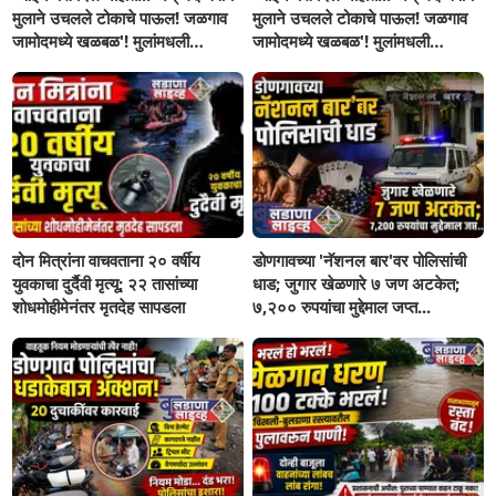
मुलाने उचलले टोकाचे पाऊल! जळगाव
मुलाने उचलले टोकाचे पाऊल! जळगाव
जामोदमध्ये खळबळ'! मुलांमधली
जामोदमध्ये खळबळ'! मुलांमधली
सहनशीलता संपली काय?
सहनशीलता संपली काय?
दोन मित्रांना वाचवताना २० वर्षीय
डोणगावच्या 'नॅशनल बार'वर पोलिसांची
युवकाचा दुर्दैवी मृत्यू; २२ तासांच्या
धाड; जुगार खेळणारे ७ जण अटकेत;
शोधमोहीमेनंतर मृतदेह सापडला
७,२०० रुपयांचा मुद्देमाल जप्त...