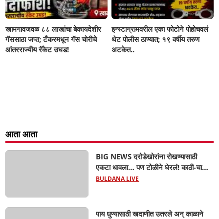
खामगावजवळ ८८ लाखांचा बेकायदेशीर
इन्स्टाग्रामवरील एका फोटोने पोहोचवलं
गॅससाठा जप्त; टँकरमधून गॅस चोरीचे
थेट पोलीस ठाण्यात; १९ वर्षीय तरुण
आंतरराज्यीय रॅकेट उघड!
अटकेत..
आता आता
BIG NEWS दरोडेखोरांना रोखण्यासाठी
एकटा धावला… पण टोळीने घेरलं! काठी-चाकूचे
सपासप वार; ५२ वर्षीय शेतकऱ्याचा दुर्दैवी अंत!
BULDANA LIVE
पाय धुण्यासाठी खदाणीत उतरले अन् काळाने