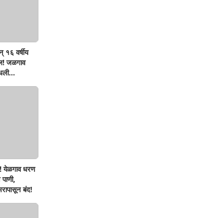
् १६ वर्षीय
ऊल! जळगाव
मधली
! येळगाव धरण
 पाणी,
रापासून बंद!