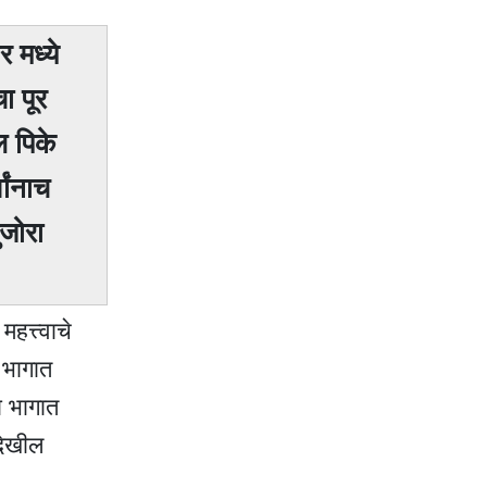
 मध्ये
ा पूर
ल पिके
ांनाच
जोरा
त्त्वाचे
 भागात
ा भागात
 देखील