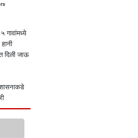
 गावांमध्ये
 हानी
दत दिली जाऊ
व शासनाकडे
री