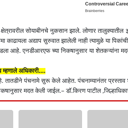
्षेत्रावरील सोयाबीनचे नुकसान झाले. लोणार तालुक्यातील ३५
ा काढायला अद्याप सुरुवात झालेली नाही त्यामुळे या पिकांची
 पडला आहे. एनडीआरएफ च्या निकषानुसार या शेतकऱ्यांना म
 म्हणाले अधिकारी....
. तातडीने पंचनामे सुरू केले आहेत. पंचनाम्यानंतर प्रस्ता
िकषानुसार मदत केली जाईल.– डॉ.किरण पाटील ,जिल्हाधिका