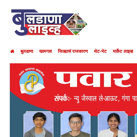
बुलडाणा
खामगाव
जिल्ह्याचं राजकारण
थेट-भेट
मार्केट लाइव्ह