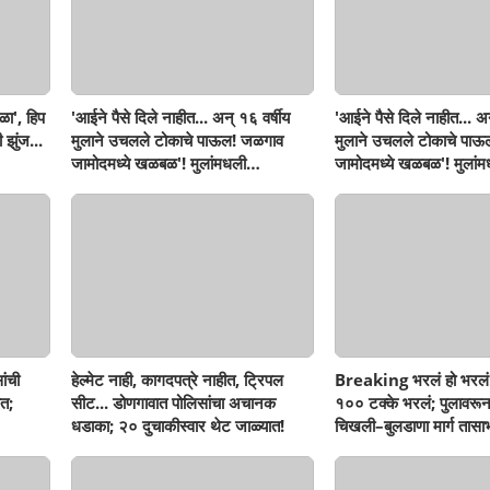
ळा', हिप
'आईने पैसे दिले नाहीत... अन् १६ वर्षीय
'आईने पैसे दिले नाहीत... अन
 झुंज...
मुलाने उचलले टोकाचे पाऊल! जळगाव
मुलाने उचलले टोकाचे पा
जामोदमध्ये खळबळ'! मुलांमधली
जामोदमध्ये खळबळ'! मुलां
सहनशीलता संपली काय?
सहनशीलता संपली काय?
ांची
हेल्मेट नाही, कागदपत्रे नाहीत, ट्रिपल
Breaking भरलं हो भरलं
त;
सीट... डोणगावात पोलिसांचा अचानक
१०० टक्के भरलं; पुलावरून
धडाका; २० दुचाकीस्वार थेट जाळ्यात!
चिखली–बुलडाणा मार्ग तासाभ