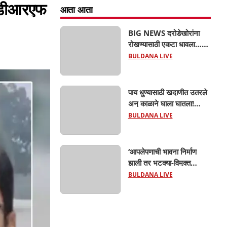
एनडीआरएफ
आता आता
BIG NEWS दरोडेखोरांना
रोखण्यासाठी एकटा धावला…
पण टोळीने घेरलं! काठी-चाकूचे
BULDANA LIVE
सपासप वार; ५२ वर्षीय
शेतकऱ्याचा दुर्दैवी अंत!
पाय धुण्यासाठी खदाणीत उतरले
अन् काळाने घाला घातला!
देऊळगाव माळीजवळ दोन
BULDANA LIVE
चिमुकल्यांचा बुडून दुर्दैवी मृत्यू;
कोराडी प्रकल्प परिसरात
शोककळा
‘आपलेपणाची भावना निर्माण
झाली तर भटक्या-विमुक्त
समाजाचा उत्कर्ष दूर नाही’; ही
BULDANA LIVE
जबाबदारी केवळ सरकारची
नाही,आपल्या सर्वांची !
सरसंघचालक मोहनजी भागवत
यांचे प्रतिपादन!