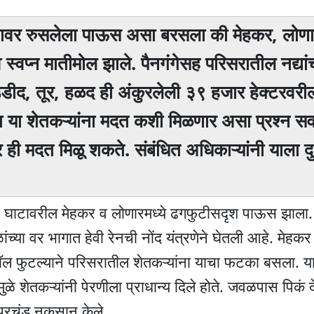
तोंडावर रुसलेला पाऊस असा बरसला की मेहकर, लोणार
े स्वप्न मातीमोल झाले. पैनगंगेसह परिसरातील नद्यांच
 उडीद, तूर, हळद ही अंकुरलेली ३९ हजार हेक्टरवरी
 या शेतकऱ्यांना मदत कशी मिळणार असा प्रश्न सर्व
ी मदत मिळू शकते. संबंधित अधिकाऱ्यांनी याला दु
र घाटावरील मेहकर व लोणारमध्ये ढगफुटीसदृश पाऊस झाला. मह
्या वर भागात हेवी रेनची नोंद यंत्रणेने घेतली आहे. मेहकर
कॅनॉल फुटल्याने परिसरातील शेतकऱ्यांना याचा फटका बसला. य
ुळे शेतकऱ्यांनी पेरणीला प्राधान्य दिले होते. जवळपास पिकं
 प्रचंड नुकसान केले.