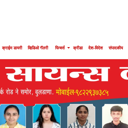
क्राईम डायरी
व्हिडिओ गॅलरी
फिचर्स
क्रीडा
देश-विदेश
संपादकीय