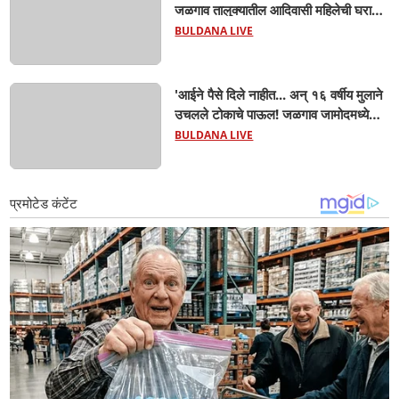
जळगाव तालुक्यातील आदिवासी महिलेची घरातच
प्रसूती; आता झाली ७ लेकरांची माय ! वैद्यकीय
BULDANA LIVE
क्षेत्रही चक्रावले
'आईने पैसे दिले नाहीत... अन् १६ वर्षीय मुलाने
उचलले टोकाचे पाऊल! जळगाव जामोदमध्ये
खळबळ'! मुलांमधली सहनशीलता संपली काय?
BULDANA LIVE