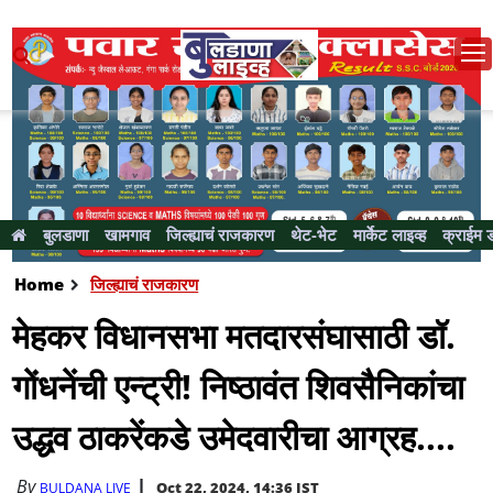
बुलडाणा
खामगाव
जिल्ह्याचं राजकारण
थेट-भेट
मार्केट लाइव्ह
क्राईम 
Home
जिल्ह्याचं राजकारण
मेहकर विधानसभा मतदारसंघासाठी डॉ.
गोंधनेंची एन्ट्री! निष्ठावंत शिवसैनिकांचा
उद्धव ठाकरेंकडे उमेदवारीचा आग्रह....
By
Oct 22, 2024, 14:36 IST
BULDANA LIVE