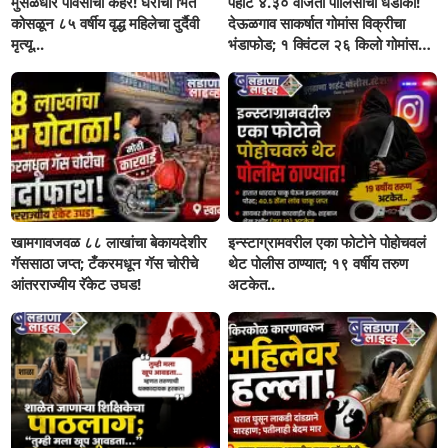
मुसळधार पावसाचा कहर! घराची भिंत
पहाटे ४.३० वाजता पोलिसांचा धडाका!
कोसळून ८५ वर्षीय वृद्ध महिलेचा दुर्दैवी
देऊळगाव साकर्षात गोमांस विक्रीचा
मृत्यू...
भंडाफोड; १ क्विंटल २६ किलो गोमांस
जप्त, दोघे गजाआड
खामगावजवळ ८८ लाखांचा बेकायदेशीर
इन्स्टाग्रामवरील एका फोटोने पोहोचवलं
गॅससाठा जप्त; टँकरमधून गॅस चोरीचे
थेट पोलीस ठाण्यात; १९ वर्षीय तरुण
आंतरराज्यीय रॅकेट उघड!
अटकेत..