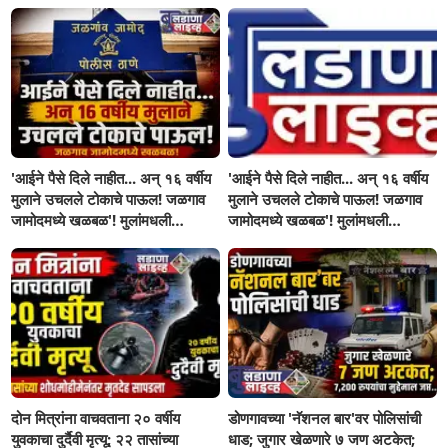
'आईने पैसे दिले नाहीत... अन् १६ वर्षीय
'आईने पैसे दिले नाहीत... अन् १६ वर्षीय
मुलाने उचलले टोकाचे पाऊल! जळगाव
मुलाने उचलले टोकाचे पाऊल! जळगाव
जामोदमध्ये खळबळ'! मुलांमधली
जामोदमध्ये खळबळ'! मुलांमधली
सहनशीलता संपली काय?
सहनशीलता संपली काय?
दोन मित्रांना वाचवताना २० वर्षीय
डोणगावच्या 'नॅशनल बार'वर पोलिसांची
युवकाचा दुर्दैवी मृत्यू; २२ तासांच्या
धाड; जुगार खेळणारे ७ जण अटकेत;