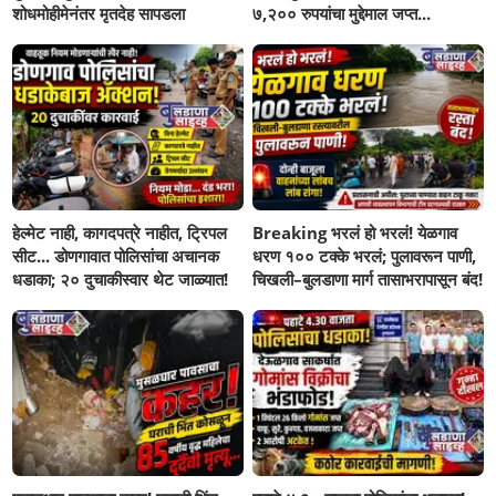
शोधमोहीमेनंतर मृतदेह सापडला
७,२०० रुपयांचा मुद्देमाल जप्त...
हेल्मेट नाही, कागदपत्रे नाहीत, ट्रिपल
Breaking भरलं हो भरलं! येळगाव
सीट... डोणगावात पोलिसांचा अचानक
धरण १०० टक्के भरलं; पुलावरून पाणी,
धडाका; २० दुचाकीस्वार थेट जाळ्यात!
चिखली–बुलडाणा मार्ग तासाभरापासून बंद!