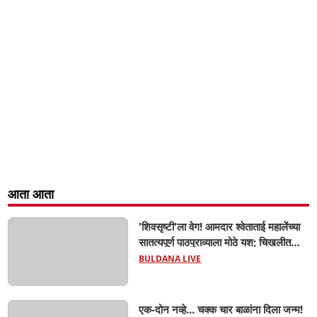
आता आता
'शिवसृष्टी'ला वेग! आमदार श्वेताताई महालेंच्या
सातत्यपूर्ण पाठपुराव्याला मोठे यश; चिखलीत
साकारणार ६५ कोटींचा भव्य 'छत्रपती शिवाजी
BULDANA LIVE
महाराज हेरिटेज थीम पार्क',
एक-दोन नव्हे... चक्क चार बाळांना दिला जन्म!