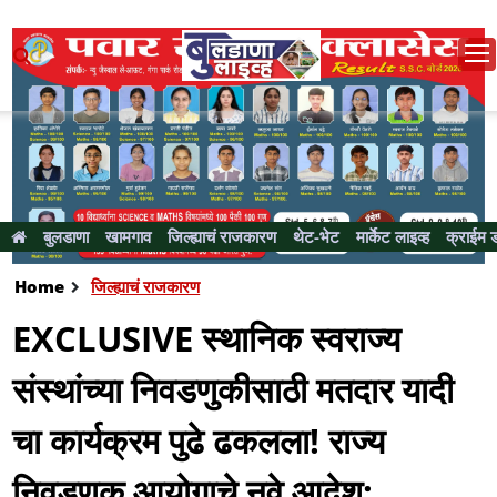
बुलडाणा
खामगाव
जिल्ह्याचं राजकारण
थेट-भेट
मार्केट लाइव्ह
क्राईम 
Home
जिल्ह्याचं राजकारण
EXCLUSIVE स्थानिक स्वराज्य
संस्थांच्या निवडणुकीसाठी मतदार यादी
चा कार्यक्रम पुढे ढकलला! राज्य
निवडणूक आयोगाचे नवे आदेश;