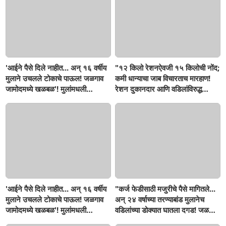
'आईने पैसे दिले नाहीत... अन् १६ वर्षीय
"१२ किलो रेशनऐवजी १५ किलोची नोंद;
मुलाने उचलले टोकाचे पाऊल! जळगाव
कमी धान्याचा जाब विचारताच मारहाण!
जामोदमध्ये खळबळ'! मुलांमधली
रेशन दुकानदार आणि वडिलांविरुद्ध
सहनशीलता संपली काय?
गुन्हा"! सिंदखेडराजा तालुक्यातील
नशिराबादची घटना..
'आईने पैसे दिले नाहीत... अन् १६ वर्षीय
"कर्ज फेडीसाठी मजुरीचे पैसे मागितले...
मुलाने उचलले टोकाचे पाऊल! जळगाव
अन् २४ वर्षाच्या तरण्याबांड मुलानेच
जामोदमध्ये खळबळ'! मुलांमधली
वडिलांच्या डोक्यात घातला दगड! जळगाव
सहनशीलता संपली काय?
जामोद तालुक्यातील संतापजनक