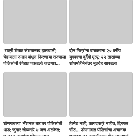
घटना...बापाची पोराविरुद्ध तक्रार
'रात्री शेतात संशयास्पद हालचाली;
दोन मित्रांना वाचवताना २० वर्षीय
चेहऱ्याला रुमाल बांधून फिरणाऱ्या तरुणाला
युवकाचा दुर्दैवी मृत्यू; २२ तासांच्या
पोलिसांनी रंगेहात पकडलं! जळगाव
शोधमोहीमेनंतर मृतदेह सापडला
जामोदमध्ये खळबळ'
डोणगावच्या 'नॅशनल बार'वर पोलिसांची
हेल्मेट नाही, कागदपत्रे नाहीत, ट्रिपल
धाड; जुगार खेळणारे ७ जण अटकेत;
सीट... डोणगावात पोलिसांचा अचानक