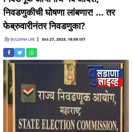
निवडणुकीची घोषणा लांबणार! ... तर
फेब्रुवारीनंतर निवडणुका?
By
Oct 27, 2025, 18:08 IST
BULDANA LIVE