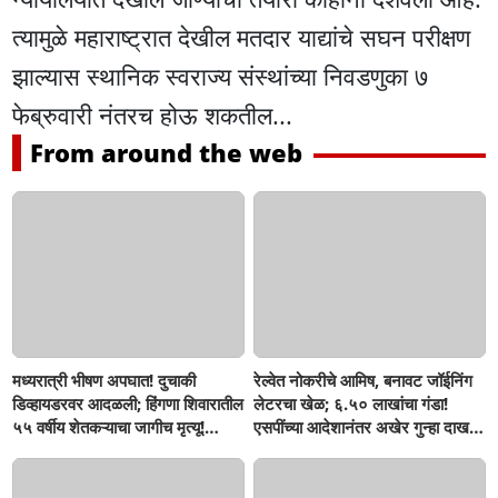
त्यामुळे महाराष्ट्रात देखील मतदार याद्यांचे सघन परीक्षण
झाल्यास स्थानिक स्वराज्य संस्थांच्या निवडणुका ७
फेब्रुवारी नंतरच होऊ शकतील...
From around the web
मध्यरात्री भीषण अपघात! दुचाकी
रेल्वेत नोकरीचे आमिष, बनावट जॉईनिंग
डिव्हायडरवर आदळली; हिंगणा शिवारातील
लेटरचा खेळ; ६.५० लाखांचा गंडा!
५५ वर्षीय शेतकऱ्याचा जागीच मृत्यू!
एसपींच्या आदेशानंतर अखेर गुन्हा दाखल;
खांडवी–हिंगणा मार्गावर काळाचा घाला;
आसलगावच्या तरुणाची फसवणूक;
रात्री घरी परतताना घडली दुर्दैवी घटना
कल्याणच्या आरोपीवर कारवाई,