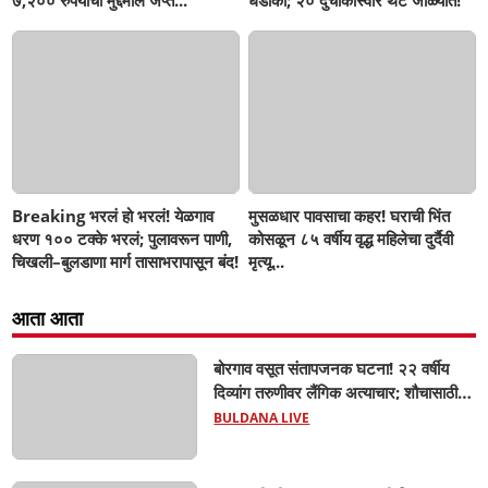
७,२०० रुपयांचा मुद्देमाल जप्त...
धडाका; २० दुचाकीस्वार थेट जाळ्यात!
Breaking भरलं हो भरलं! येळगाव
मुसळधार पावसाचा कहर! घराची भिंत
धरण १०० टक्के भरलं; पुलावरून पाणी,
कोसळून ८५ वर्षीय वृद्ध महिलेचा दुर्दैवी
चिखली–बुलडाणा मार्ग तासाभरापासून बंद!
मृत्यू...
आता आता
बोरगाव वसूत संतापजनक घटना! २२ वर्षीय
दिव्यांग तरुणीवर लैंगिक अत्याचार; शौचासाठी
गेलेल्या तरुणीचा पाठलाग करून अत्याचाराचा
BULDANA LIVE
आरोप; चिखली पोलिसांकडून आरोपीविरुद्ध
कठोर कारवाई