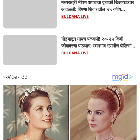
मध्यरात्री भीषण अपघात! दुचाकी डिव्हायडरवर
आदळली; हिंगणा शिवारातील ५५ वर्षीय
शेतकऱ्याचा जागीच मृत्यू! खांडवी–हिंगणा मार्गावर
BULDANA LIVE
काळाचा घाला; रात्री घरी परतताना घडली
दुर्दैवी घटना
गोठ्यातून मायच पळवली! २०-२५ किमी
जीवावरचा पाठलाग; खामगाव ग्रामीण पोलिसांनी
गाय वाचवली, चोरटे मात्र अंधाराचा फायदा
BULDANA LIVE
घेऊन पसार!