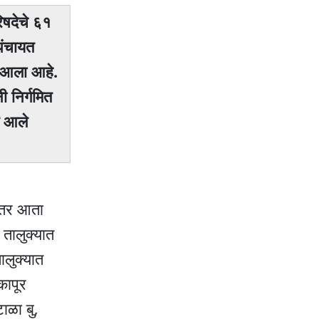
िषदेचे ६१
पंचायत
त आला आहे.
ी निर्गमित
त आले
नंतर आता
 तालुक्यात
ालुक्यात
कापूर
ाळा बु,