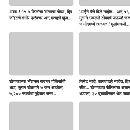
अबब..! १५.५ किलोचा 'मांसाचा गोळा', हिप
'आईने पैसे दिले नाहीत... अन् १६ व
जॉइंटचे गंभीर फ्रॅक्चर अन् मृत्यूशी झुंज...
मुलाने उचलले टोकाचे पाऊल! जळ
जामोदमध्ये खळबळ'! मुलांमधली
सहनशीलता संपली काय?
डोणगावच्या 'नॅशनल बार'वर पोलिसांची
हेल्मेट नाही, कागदपत्रे नाहीत, ट्
धाड; जुगार खेळणारे ७ जण अटकेत;
सीट... डोणगावात पोलिसांचा अचा
७,२०० रुपयांचा मुद्देमाल जप्त...
धडाका; २० दुचाकीस्वार थेट जाळ्