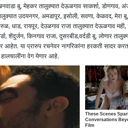
नवाडा बु, मेहकर तालुक्यात देऊळगाव साकर्शा, डाेणगाव, अंज
्यात उदयनगर, अमडापूर, इसाेली, सवणा, केळवद, मेरा बु, मे
सरुळ, धाड, रायपूर, देउळगाव राजा तालुक्यात देऊळगाव मही
, शेंदुर्जन, किनगाव राजा, दुसरबीड,वर्दडी बु, लाेणार तालुक्
णार आहेत. या प्रारुप रचनेवर नागरिकांना हरकती सादर करत
हालचालींना वेग येणार आहे.