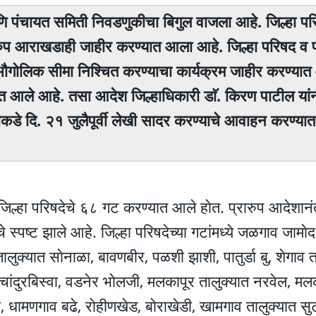
 आणि पंचायत समिती निवडणुकीचा बिगुल वाजला आहे. जिल्हा पर
ारुप आराखडाही जाहीर करण्यात आला आहे. जिल्हा परिषद व 
भौगोलिक सीमा निश्चित करण्याचा कार्यक्रम जाहीर करण्या
यात आले आहे. तसा आदेश जिल्हाधिकारी डाॅ. किरण पाटील यांन
कडे दि. २१ जुलैपूर्वी लेखी सादर करण्याचे आवाहन करण्या
ी जिल्हा परिषदेचे ६८ गट करण्यात आले हाेत. प्रारुप आदेशा
स्पष्ट झाले आहे. जिल्हा परिषदेच्या गटांमध्ये जळगाव जामाेद
तालुक्यात साेनाळा, बावणबीर, पळशी झाशी, पातुर्डा बु, शेगाव त
, चांदुरबिस्वा, वडनेर भाेलजी, मलकापूर तालुक्यात नरवेल, मल
ी, धामणगाव बढे, राेहीणखेड, बाेराखेडी, खामगाव तालुक्यात सुट