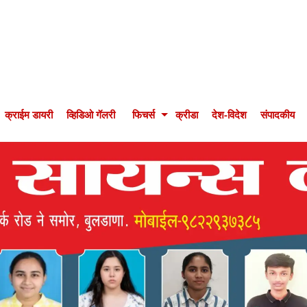
क्राईम डायरी
व्हिडिओ गॅलरी
फिचर्स
क्रीडा
देश-विदेश
संपादकीय