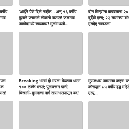
र्षीय
'आईने पैसे दिले नाहीत... अन् १६ वर्षीय
दोन मित्रांना वाचवताना २० 
गाव
मुलाने उचलले टोकाचे पाऊल! जळगाव
दुर्दैवी मृत्यू; २२ तासांच्या 
जामोदमध्ये खळबळ'! मुलांमधली
मृतदेह सापडला
सहनशीलता संपली काय?
रिपल
Breaking भरलं हो भरलं! येळगाव धरण
मुसळधार पावसाचा कहर! घर
नक
१०० टक्के भरलं; पुलावरून पाणी,
कोसळून ८५ वर्षीय वृद्ध महिलेच
यात!
चिखली–बुलडाणा मार्ग तासाभरापासून बंद!
मृत्यू...