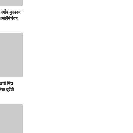
वर्षीय युवकाचा
शोधमोहीमेनंतर
ाची भिंत
ा दुर्दैवी