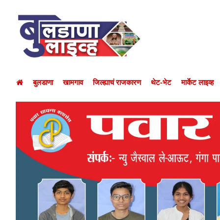
बुलडाणा
खामगाव
जिल्ह्याचं राजकारण
थेट-भेट
मार्केट लाइव्ह