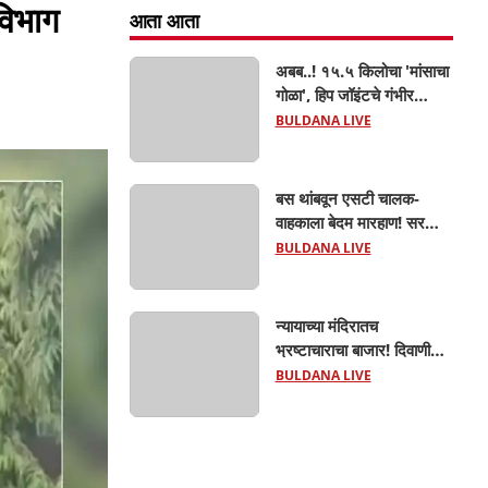
विभाग
आता आता
अबब..! १५.५ किलोचा 'मांसाचा
गोळा', हिप जॉइंटचे गंभीर
फ्रॅक्चर अन् मृत्यूशी झुंज...
BULDANA LIVE
बस थांबवून एसटी चालक-
वाहकाला बेदम मारहाण! सरकारी
कामात अडथळा; प्रवाशांसमोर
BULDANA LIVE
धिंगाणा घालणाऱ्या तिघांविरुद्ध
गुन्हा! 'हॉर्न का वाजवला?' या
क्षुल्लक कारणावरून संतापजनक
न्यायाच्या मंदिरातच
प्रकार;
भ्रष्टाचाराचा बाजार! दिवाणी
न्यायालयाचा बेलीफ १०
BULDANA LIVE
हजारांची लाच घेताना एसीबीच्या
जाळ्यात; मेहकरात खळबळ!