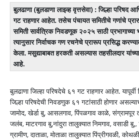
बुलढाणा (बुलडाणा लाइव्ह वृत्तसेवा) : जिल्हा परिषद
गट राहणार आहेत. तसेच पंचायत समितीचे गणांचे प्र
समिती सार्वत्रिक निवडणूक २०२५ साठी प्रभागाच्या 
त्यानुसार निर्वाचक गण रचनेचे प्रारूप प्रसिद्ध करण्
केला. मसुद्याबाबत हरकती असल्यास तहसीलदार यांच्या
आहे.
बुलढाणा जिल्‍हा परिषदेचे ६१ गट राहणार आहेत. यापूर्व
जिल्हा परिषदेची निवडणुक ६१ गटांसाठी हाेणार असल्याचे 
जामाेद, खेर्डा बु, आसलगाव, पिंपळगाव काळे, संग्रामपूर 
जलंब, माटरगाव बु,नांदुरा तालुक्यात निमगाव, वसाडी बु,
ग्रामीण, दाताळा, माेताळा तालुक्यात पिंप्रीगवळी, काेथळ