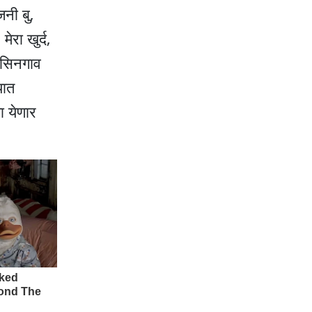
नी बु,
रा खुर्द,
, सिनगाव
यात
ा येणार