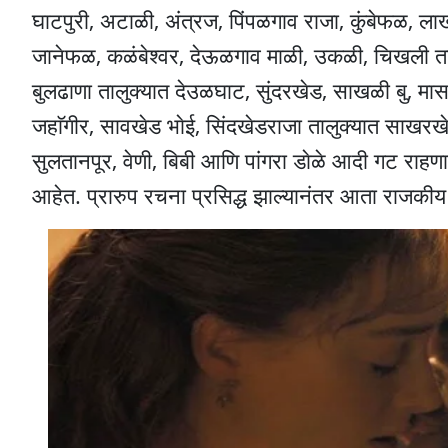
घाटपुरी, अटाळी, अंत्रज, पिंपळगाव राजा, कुंबेफळ, लाख
जानेफळ, कळंबेश्वर, देऊळगाव माळी, उकळी, चिखली तालुक
बुलढाणा तालुक्यात देउळघाट, सुंदरखेड, साखळी बु, मा
जहाॅगीर, सावखेड भाेई, सिंदखेडराजा तालुक्यात साखरखेर्डा
सुलतानपूर, वेणी, बिबी आणि पांगरा डाेळे आदी गट राह
आहेत. प्रारुप रचना प्रसिद्ध झाल्यानंतर आता राजकीय 