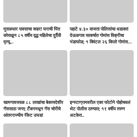
मुसळधार पावसाचा कहर! घराची भिंत
पहाटे ४.३० वाजता पोलिसांचा धडाका!
कोसळून ८५ वर्षीय वृद्ध महिलेचा दुर्दैवी
देऊळगाव साकर्षात गोमांस विक्रीचा
मृत्यू...
भंडाफोड; १ क्विंटल २६ किलो गोमांस
जप्त, दोघे गजाआड
खामगावजवळ ८८ लाखांचा बेकायदेशीर
इन्स्टाग्रामवरील एका फोटोने पोहोचवलं
गॅससाठा जप्त; टँकरमधून गॅस चोरीचे
थेट पोलीस ठाण्यात; १९ वर्षीय तरुण
आंतरराज्यीय रॅकेट उघड!
अटकेत..