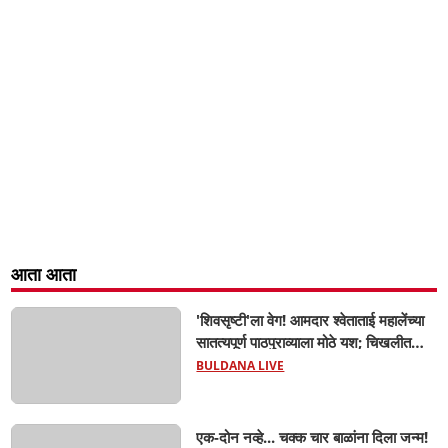
आता आता
'शिवसृष्टी'ला वेग! आमदार श्वेताताई महालेंच्या
सातत्यपूर्ण पाठपुराव्याला मोठे यश; चिखलीत
साकारणार ६५ कोटींचा भव्य 'छत्रपती शिवाजी
BULDANA LIVE
महाराज हेरिटेज थीम पार्क',
एक-दोन नव्हे... चक्क चार बाळांना दिला जन्म!