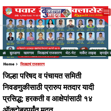
बुलडाणा
खामगाव
जिल्ह्याचं राजकारण
थेट-भेट
मार्केट लाइव्ह
क्राईम 
Home
जिल्ह्याचं राजकारण
जिल्हा परिषद व पंचायत समिती
निवडणुकीसाठी प्रारुप मतदार यादी
प्रसिद्ध; हरकती व आक्षेपांसाठी १४
ऑक्टोबरपर्यंत मुदत...