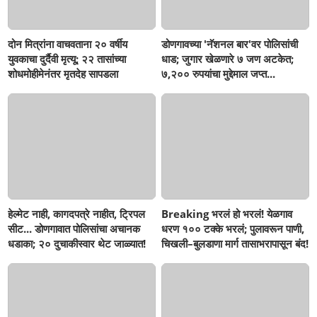
दोन मित्रांना वाचवताना २० वर्षीय
डोणगावच्या 'नॅशनल बार'वर पोलिसांची
युवकाचा दुर्दैवी मृत्यू; २२ तासांच्या
धाड; जुगार खेळणारे ७ जण अटकेत;
शोधमोहीमेनंतर मृतदेह सापडला
७,२०० रुपयांचा मुद्देमाल जप्त...
हेल्मेट नाही, कागदपत्रे नाहीत, ट्रिपल
Breaking भरलं हो भरलं! येळगाव
सीट... डोणगावात पोलिसांचा अचानक
धरण १०० टक्के भरलं; पुलावरून पाणी,
धडाका; २० दुचाकीस्वार थेट जाळ्यात!
चिखली–बुलडाणा मार्ग तासाभरापासून बंद!