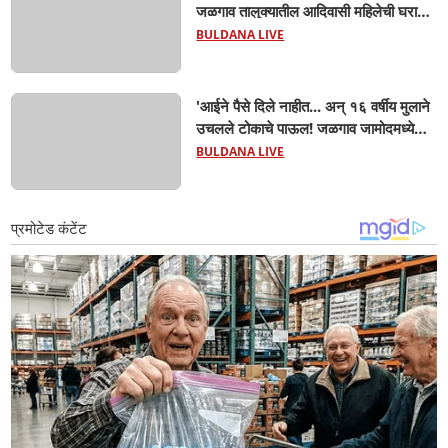
जळगाव तालुक्यातील आदिवासी महिलेची घरातच
प्रसूती; आता झाली ७ लेकरांची माय ! वैद्यकीय
BULDANA LIVE
क्षेत्रही चक्रावले
'आईने पैसे दिले नाहीत... अन् १६ वर्षीय मुलाने
उचलले टोकाचे पाऊल! जळगाव जामोदमध्ये
खळबळ'! मुलांमधली सहनशीलता संपली काय?
BULDANA LIVE