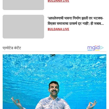
चिमुकल्यांचा बुडून दुर्दैवी मृत्यू; कोराडी प्रकल्प
BULDANA LIVE
परिसरात शोककळा
‘आपलेपणाची भावना निर्माण झाली तर भटक्या-
विमुक्त समाजाचा उत्कर्ष दूर नाही’; ही जबाबदारी
केवळ सरकारची नाही,आपल्या सर्वांची !
BULDANA LIVE
सरसंघचालक मोहनजी भागवत यांचे प्रतिपादन!