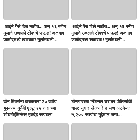
'आईने पैसे दिले नाहीत... अन् १६ वर्षीय
'आईने पैसे दिले नाहीत... अन् १६ वर्षीय
मुलाने उचलले टोकाचे पाऊल! जळगाव
मुलाने उचलले टोकाचे पाऊल! जळगाव
जामोदमध्ये खळबळ'! मुलांमधली
जामोदमध्ये खळबळ'! मुलांमधली
सहनशीलता संपली काय?
सहनशीलता संपली काय?
दोन मित्रांना वाचवताना २० वर्षीय
डोणगावच्या 'नॅशनल बार'वर पोलिसांची
युवकाचा दुर्दैवी मृत्यू; २२ तासांच्या
धाड; जुगार खेळणारे ७ जण अटकेत;
शोधमोहीमेनंतर मृतदेह सापडला
७,२०० रुपयांचा मुद्देमाल जप्त...