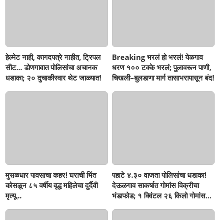
हेल्मेट नाही, कागदपत्रे नाहीत, ट्रिपल
Breaking भरलं हो भरलं! येळगाव
सीट... डोणगावात पोलिसांचा अचानक
धरण १०० टक्के भरलं; पुलावरून पाणी,
धडाका; २० दुचाकीस्वार थेट जाळ्यात!
चिखली–बुलडाणा मार्ग तासाभरापासून बंद!
मुसळधार पावसाचा कहर! घराची भिंत
पहाटे ४.३० वाजता पोलिसांचा धडाका!
कोसळून ८५ वर्षीय वृद्ध महिलेचा दुर्दैवी
देऊळगाव साकर्षात गोमांस विक्रीचा
मृत्यू...
भंडाफोड; १ क्विंटल २६ किलो गोमांस
जप्त, दोघे गजाआड