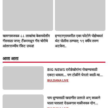
खामगावजवळ ८८ लाखांचा बेकायदेशीर
इन्स्टाग्रामवरील एका फोटोने पोहोचवलं
गॅससाठा जप्त; टँकरमधून गॅस चोरीचे
थेट पोलीस ठाण्यात; १९ वर्षीय तरुण
आंतरराज्यीय रॅकेट उघड!
अटकेत..
आता आता
BIG NEWS दरोडेखोरांना रोखण्यासाठी
एकटा धावला… पण टोळीने घेरलं! काठी-चाकूचे
सपासप वार; ५२ वर्षीय शेतकऱ्याचा दुर्दैवी अंत!
BULDANA LIVE
पाय धुण्यासाठी खदाणीत उतरले अन् काळाने
घाला घातला! देऊळगाव माळीजवळ दोन