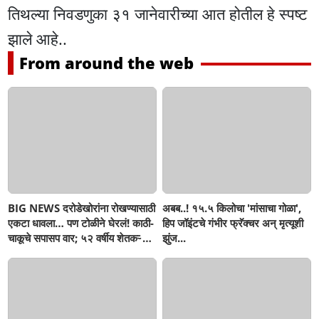
तिथल्या निवडणुका ३१ जानेवारीच्या आत होतील हे स्पष्ट
झाले आहे..
From around the web
BIG NEWS दरोडेखोरांना रोखण्यासाठी
अबब..! १५.५ किलोचा 'मांसाचा गोळा',
एकटा धावला… पण टोळीने घेरलं! काठी-
हिप जॉइंटचे गंभीर फ्रॅक्चर अन् मृत्यूशी
चाकूचे सपासप वार; ५२ वर्षीय शेतकऱ्याचा
झुंज...
दुर्दैवी अंत!