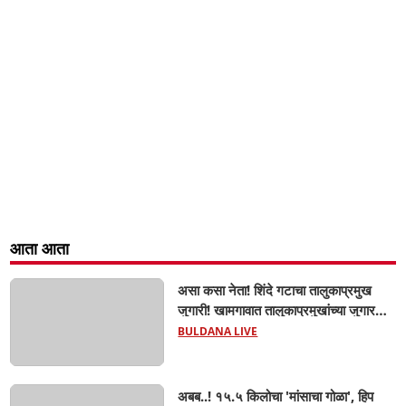
आता आता
असा कसा नेता! शिंदे गटाचा तालुकाप्रमुख
जुगारी! खामगावात तालुकाप्रमुखांच्या जुगार
अड्ड्यावर डीवायएसपी पथकाची धाड.. अंधारात
BULDANA LIVE
पळून गेला तालुकाप्रमुख; पण ६ जणांना
साडेआठ लाखांच्या मुद्देमालासह पकडले.....
अबब..! १५.५ किलोचा 'मांसाचा गोळा', हिप