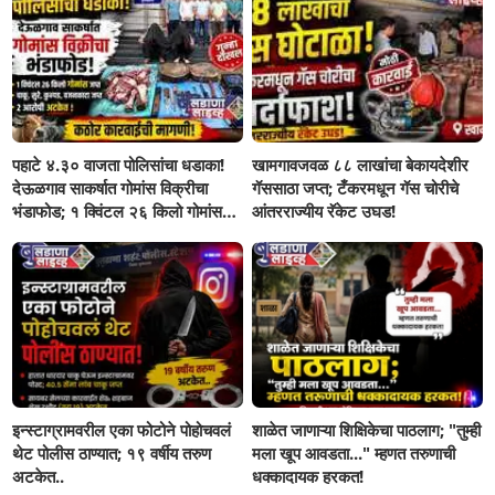
पहाटे ४.३० वाजता पोलिसांचा धडाका!
खामगावजवळ ८८ लाखांचा बेकायदेशीर
देऊळगाव साकर्षात गोमांस विक्रीचा
गॅससाठा जप्त; टँकरमधून गॅस चोरीचे
भंडाफोड; १ क्विंटल २६ किलो गोमांस
आंतरराज्यीय रॅकेट उघड!
जप्त, दोघे गजाआड
इन्स्टाग्रामवरील एका फोटोने पोहोचवलं
शाळेत जाणाऱ्या शिक्षिकेचा पाठलाग; "तुम्ही
थेट पोलीस ठाण्यात; १९ वर्षीय तरुण
मला खूप आवडता..." म्हणत तरुणाची
अटकेत..
धक्कादायक हरकत!