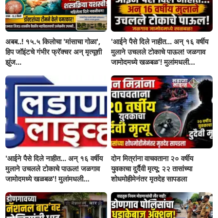
अबब..! १५.५ किलोचा 'मांसाचा गोळा',
'आईने पैसे दिले नाहीत... अन् १६ वर्षीय
हिप जॉइंटचे गंभीर फ्रॅक्चर अन् मृत्यूशी
मुलाने उचलले टोकाचे पाऊल! जळगाव
झुंज...
जामोदमध्ये खळबळ'! मुलांमधली
सहनशीलता संपली काय?
'आईने पैसे दिले नाहीत... अन् १६ वर्षीय
दोन मित्रांना वाचवताना २० वर्षीय
मुलाने उचलले टोकाचे पाऊल! जळगाव
युवकाचा दुर्दैवी मृत्यू; २२ तासांच्या
जामोदमध्ये खळबळ'! मुलांमधली
शोधमोहीमेनंतर मृतदेह सापडला
सहनशीलता संपली काय?