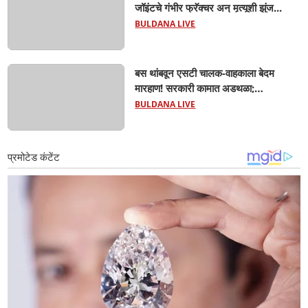
जॉइंटचे गंभीर फ्रॅक्चर अन् मृत्यूशी झुंज...
BULDANA LIVE
बस थांबवून एसटी चालक-वाहकाला बेदम
मारहाण! सरकारी कामात अडथळा;
प्रवाशांसमोर धिंगाणा घालणाऱ्या तिघांविरुद्ध
BULDANA LIVE
गुन्हा! 'हॉर्न का वाजवला?' या क्षुल्लक
कारणावरून संतापजनक प्रकार;