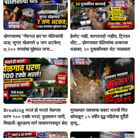
डोणगावच्या 'नॅशनल बार'वर पोलिसांची
हेल्मेट नाही, कागदपत्रे नाहीत, ट्रिपल
धाड; जुगार खेळणारे ७ जण अटकेत;
सीट... डोणगावात पोलिसांचा अचानक
७,२०० रुपयांचा मुद्देमाल जप्त...
धडाका; २० दुचाकीस्वार थेट जाळ्यात!
Breaking भरलं हो भरलं! येळगाव
मुसळधार पावसाचा कहर! घराची भिंत
धरण १०० टक्के भरलं; पुलावरून पाणी,
कोसळून ८५ वर्षीय वृद्ध महिलेचा दुर्दैवी
चिखली–बुलडाणा मार्ग तासाभरापासून बंद!
मृत्यू...