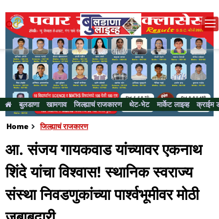
बुलडाणा
खामगाव
जिल्ह्याचं राजकारण
थेट-भेट
मार्केट लाइव्ह
क्राईम 
Home
जिल्ह्याचं राजकारण
आ. संजय गायकवाड यांच्यावर एकनाथ
शिंदे यांचा विश्वास! स्थानिक स्वराज्य
संस्था निवडणुकांच्या पार्श्वभूमीवर मोठी
जबाबदारी...