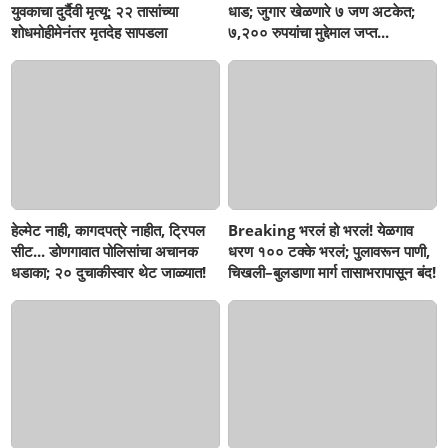
युवकाचा दुर्दैवी मृत्यू; २२ तासांच्या
धाड; जुगार खेळणारे ७ जण अटकेत;
शोधमोहीमेनंतर मृतदेह सापडला
७,२०० रुपयांचा मुद्देमाल जप्त...
हेल्मेट नाही, कागदपत्रे नाहीत, ट्रिपल
Breaking भरलं हो भरलं! येळगाव
सीट... डोणगावात पोलिसांचा अचानक
धरण १०० टक्के भरलं; पुलावरून पाणी,
धडाका; २० दुचाकीस्वार थेट जाळ्यात!
चिखली–बुलडाणा मार्ग तासाभरापासून बंद!