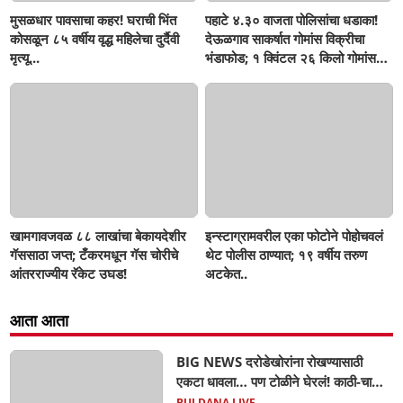
मुसळधार पावसाचा कहर! घराची भिंत
पहाटे ४.३० वाजता पोलिसांचा धडाका!
कोसळून ८५ वर्षीय वृद्ध महिलेचा दुर्दैवी
देऊळगाव साकर्षात गोमांस विक्रीचा
मृत्यू...
भंडाफोड; १ क्विंटल २६ किलो गोमांस
जप्त, दोघे गजाआड
खामगावजवळ ८८ लाखांचा बेकायदेशीर
इन्स्टाग्रामवरील एका फोटोने पोहोचवलं
गॅससाठा जप्त; टँकरमधून गॅस चोरीचे
थेट पोलीस ठाण्यात; १९ वर्षीय तरुण
आंतरराज्यीय रॅकेट उघड!
अटकेत..
आता आता
BIG NEWS दरोडेखोरांना रोखण्यासाठी
एकटा धावला… पण टोळीने घेरलं! काठी-चाकूचे
सपासप वार; ५२ वर्षीय शेतकऱ्याचा दुर्दैवी अंत!
BULDANA LIVE