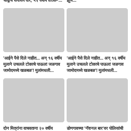
चाकूचे सपासप वार; ५२ वर्षीय शेतकऱ्याचा
झुंज...
दुर्दैवी अंत!
'आईने पैसे दिले नाहीत... अन् १६ वर्षीय
'आईने पैसे दिले नाहीत... अन् १६ वर्षीय
मुलाने उचलले टोकाचे पाऊल! जळगाव
मुलाने उचलले टोकाचे पाऊल! जळगाव
जामोदमध्ये खळबळ'! मुलांमधली
जामोदमध्ये खळबळ'! मुलांमधली
सहनशीलता संपली काय?
सहनशीलता संपली काय?
दोन मित्रांना वाचवताना २० वर्षीय
डोणगावच्या 'नॅशनल बार'वर पोलिसांची