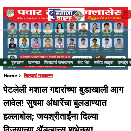
बुलडाणा
खामगाव
जिल्ह्याचं राजकारण
थेट-भेट
मार्केट लाइव्ह
क्राईम 
Home
जिल्ह्याचं राजकारण
पेटलेली मशाल गद्दारांच्या बुडाखाली आग
लावेल! सुषमा अंधारेंचा बुलडाण्यात
हल्लाबोल; जयश्रीताईंना दिल्या
विजयाच्या ॲडव्हान्स शुभेच्छा!