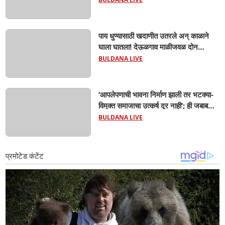
पाय धुण्यासाठी खदाणीत उतरले अन् काळाने
घाला घातला! देऊळगाव माळीजवळ दोन
चिमुकल्यांचा बुडून दुर्दैवी मृत्यू; कोराडी प्रकल्प
BULDANA LIVE
परिसरात शोककळा
‘आपलेपणाची भावना निर्माण झाली तर भटक्या-
विमुक्त समाजाचा उत्कर्ष दूर नाही’; ही जबाबदारी
केवळ सरकारची नाही,आपल्या सर्वांची !
BULDANA LIVE
सरसंघचालक मोहनजी भागवत यांचे प्रतिपादन!