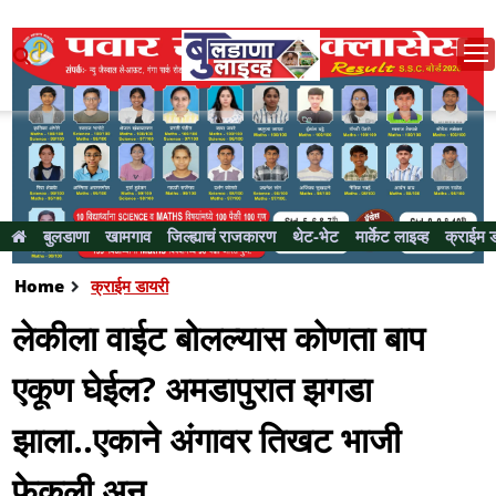
बुलडाणा
खामगाव
जिल्ह्याचं राजकारण
थेट-भेट
मार्केट लाइव्ह
क्राईम 
Home
क्राईम डायरी
लेकीला वाईट बोलल्यास कोणता बाप
एकूण घेईल? अमडापुरात झगडा
झाला..एकाने अंगावर तिखट भाजी
फेकली अन्....