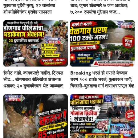
युवकाचा दुर्दैवी मृत्यू; २२ तासांच्या
धाड; जुगार खेळणारे ७ जण अटकेत;
शोधमोहीमेनंतर मृतदेह सापडला
७,२०० रुपयांचा मुद्देमाल जप्त...
हेल्मेट नाही, कागदपत्रे नाहीत, ट्रिपल
Breaking भरलं हो भरलं! येळगाव
सीट... डोणगावात पोलिसांचा अचानक
धरण १०० टक्के भरलं; पुलावरून पाणी,
धडाका; २० दुचाकीस्वार थेट जाळ्यात!
चिखली–बुलडाणा मार्ग तासाभरापासून बंद!