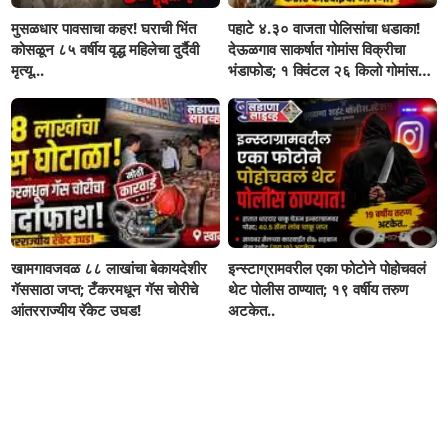
मुसळधार पावसाचा कहर! घराची भिंत
पहाटे ४.३० वाजता पोलिसांचा धडाका!
कोसळून ८५ वर्षीय वृद्ध महिलेचा दुर्दैवी
देऊळगाव साकर्षात गोमांस विक्रीचा
मृत्यू...
भंडाफोड; १ क्विंटल २६ किलो गोमांस
जप्त, दोघे गजाआड
खामगावजवळ ८८ लाखांचा बेकायदेशीर
इन्स्टाग्रामवरील एका फोटोने पोहोचवलं
गॅससाठा जप्त; टँकरमधून गॅस चोरीचे
थेट पोलीस ठाण्यात; १९ वर्षीय तरुण
आंतरराज्यीय रॅकेट उघड!
अटकेत..