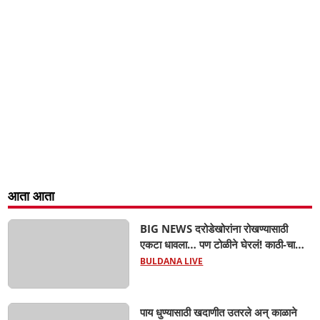
आता आता
BIG NEWS दरोडेखोरांना रोखण्यासाठी
एकटा धावला… पण टोळीने घेरलं! काठी-चाकूचे
सपासप वार; ५२ वर्षीय शेतकऱ्याचा दुर्दैवी अंत!
BULDANA LIVE
पाय धुण्यासाठी खदाणीत उतरले अन् काळाने