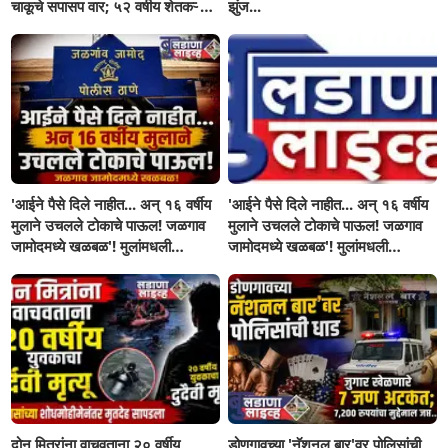
चाकूचे सपासप वार; ५२ वर्षीय शेतकऱ्याचा
झुंज...
दुर्दैवी अंत!
'आईने पैसे दिले नाहीत... अन् १६ वर्षीय
'आईने पैसे दिले नाहीत... अन् १६ वर्षीय
मुलाने उचलले टोकाचे पाऊल! जळगाव
मुलाने उचलले टोकाचे पाऊल! जळगाव
जामोदमध्ये खळबळ'! मुलांमधली
जामोदमध्ये खळबळ'! मुलांमधली
सहनशीलता संपली काय?
सहनशीलता संपली काय?
दोन मित्रांना वाचवताना २० वर्षीय
डोणगावच्या 'नॅशनल बार'वर पोलिसांची