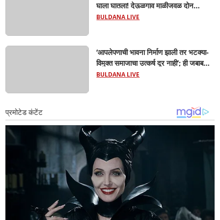
घाला घातला! देऊळगाव माळीजवळ दोन
चिमुकल्यांचा बुडून दुर्दैवी मृत्यू; कोराडी प्रकल्प
BULDANA LIVE
परिसरात शोककळा
‘आपलेपणाची भावना निर्माण झाली तर भटक्या-
विमुक्त समाजाचा उत्कर्ष दूर नाही’; ही जबाबदारी
केवळ सरकारची नाही,आपल्या सर्वांची !
BULDANA LIVE
सरसंघचालक मोहनजी भागवत यांचे प्रतिपादन!