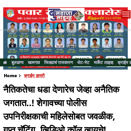
बुलडाणा
खामगाव
जिल्ह्याचं राजकारण
थेट-भेट
मार्केट लाइव्ह
क्राईम 
Home
क्राईम डायरी
नैतिकतेचा धडा देणारेच जेव्हा अनैतिक
जगतात..! शेगावच्या पोलीस
उपनिरीक्षकाची महिलेसोबत जवळीक,
गुप्त चॅटिंग..व्हिडिओ कॉल व्हायचे!