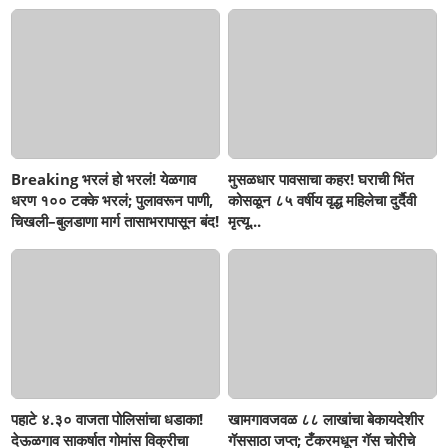
Breaking भरलं हो भरलं! येळगाव
मुसळधार पावसाचा कहर! घराची भिंत
धरण १०० टक्के भरलं; पुलावरून पाणी,
कोसळून ८५ वर्षीय वृद्ध महिलेचा दुर्दैवी
चिखली–बुलडाणा मार्ग तासाभरापासून बंद!
मृत्यू...
पहाटे ४.३० वाजता पोलिसांचा धडाका!
खामगावजवळ ८८ लाखांचा बेकायदेशीर
देऊळगाव साकर्षात गोमांस विक्रीचा
गॅससाठा जप्त; टँकरमधून गॅस चोरीचे