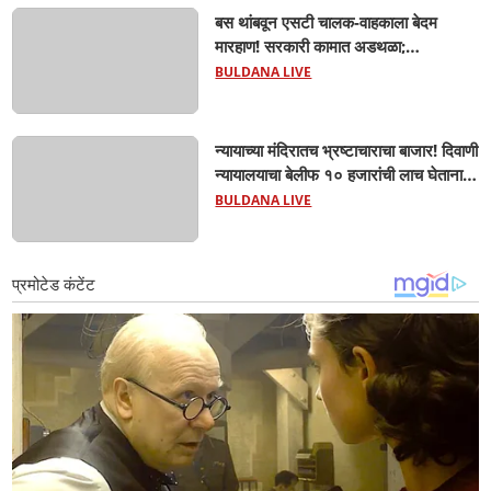
बस थांबवून एसटी चालक-वाहकाला बेदम
मारहाण! सरकारी कामात अडथळा;
प्रवाशांसमोर धिंगाणा घालणाऱ्या तिघांविरुद्ध
BULDANA LIVE
गुन्हा! 'हॉर्न का वाजवला?' या क्षुल्लक
कारणावरून संतापजनक प्रकार;
न्यायाच्या मंदिरातच भ्रष्टाचाराचा बाजार! दिवाणी
न्यायालयाचा बेलीफ १० हजारांची लाच घेताना
एसीबीच्या जाळ्यात; मेहकरात खळबळ!
BULDANA LIVE