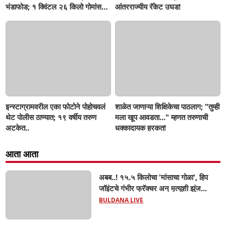
भंडाफोड; १ क्विंटल २६ किलो गोमांस
आंतरराज्यीय रॅकेट उघड!
जप्त, दोघे गजाआड
इन्स्टाग्रामवरील एका फोटोने पोहोचवलं
शाळेत जाणाऱ्या शिक्षिकेचा पाठलाग; "तुम्ही
थेट पोलीस ठाण्यात; १९ वर्षीय तरुण
मला खूप आवडता..." म्हणत तरुणाची
अटकेत..
धक्कादायक हरकत!
आता आता
अबब..! १५.५ किलोचा 'मांसाचा गोळा', हिप
जॉइंटचे गंभीर फ्रॅक्चर अन् मृत्यूशी झुंज...
BULDANA LIVE