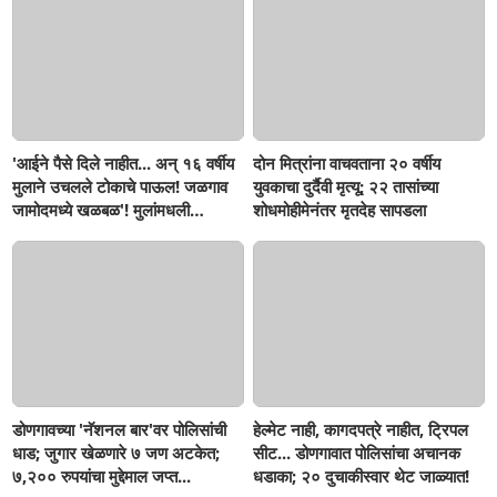
'आईने पैसे दिले नाहीत... अन् १६ वर्षीय
दोन मित्रांना वाचवताना २० वर्षीय
मुलाने उचलले टोकाचे पाऊल! जळगाव
युवकाचा दुर्दैवी मृत्यू; २२ तासांच्या
जामोदमध्ये खळबळ'! मुलांमधली
शोधमोहीमेनंतर मृतदेह सापडला
सहनशीलता संपली काय?
डोणगावच्या 'नॅशनल बार'वर पोलिसांची
हेल्मेट नाही, कागदपत्रे नाहीत, ट्रिपल
धाड; जुगार खेळणारे ७ जण अटकेत;
सीट... डोणगावात पोलिसांचा अचानक
७,२०० रुपयांचा मुद्देमाल जप्त...
धडाका; २० दुचाकीस्वार थेट जाळ्यात!