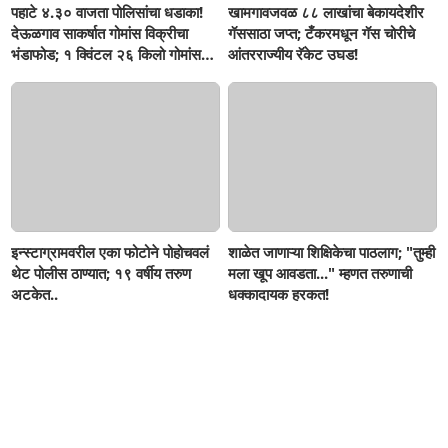
पहाटे ४.३० वाजता पोलिसांचा धडाका!
खामगावजवळ ८८ लाखांचा बेकायदेशीर
देऊळगाव साकर्षात गोमांस विक्रीचा
गॅससाठा जप्त; टँकरमधून गॅस चोरीचे
भंडाफोड; १ क्विंटल २६ किलो गोमांस
आंतरराज्यीय रॅकेट उघड!
जप्त, दोघे गजाआड
इन्स्टाग्रामवरील एका फोटोने पोहोचवलं
शाळेत जाणाऱ्या शिक्षिकेचा पाठलाग; "तुम्ही
थेट पोलीस ठाण्यात; १९ वर्षीय तरुण
मला खूप आवडता..." म्हणत तरुणाची
अटकेत..
धक्कादायक हरकत!