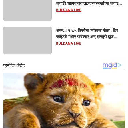
जुगारी! खामगावात तालुकाप्रमुखांच्या जुगार
अड्ड्यावर डीवायएसपी पथकाची धाड.. अंधारात
BULDANA LIVE
पळून गेला तालुकाप्रमुख; पण ६ जणांना
साडेआठ लाखांच्या मुद्देमालासह पकडले.....
अबब..! १५.५ किलोचा 'मांसाचा गोळा', हिप
जॉइंटचे गंभीर फ्रॅक्चर अन् मृत्यूशी झुंज...
BULDANA LIVE