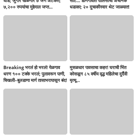
धाड; जुगार खेळणारे ७ जण अटकेत;
सीट... डोणगावात पोलिसांचा अचानक
७,२०० रुपयांचा मुद्देमाल जप्त...
धडाका; २० दुचाकीस्वार थेट जाळ्यात!
Breaking भरलं हो भरलं! येळगाव
मुसळधार पावसाचा कहर! घराची भिंत
धरण १०० टक्के भरलं; पुलावरून पाणी,
कोसळून ८५ वर्षीय वृद्ध महिलेचा दुर्दैवी
चिखली–बुलडाणा मार्ग तासाभरापासून बंद!
मृत्यू...