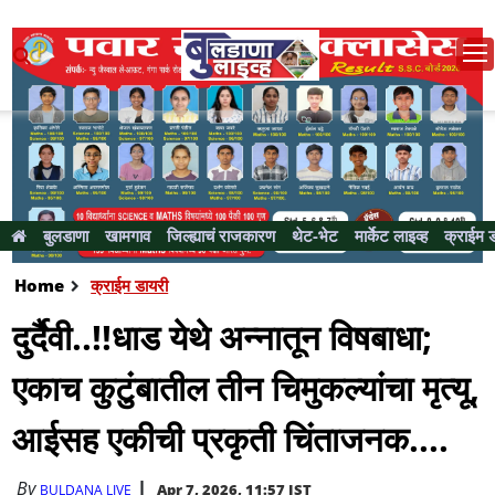
बुलडाणा
खामगाव
जिल्ह्याचं राजकारण
थेट-भेट
मार्केट लाइव्ह
क्राईम 
Home
क्राईम डायरी
दुर्दैवी..!!धाड येथे अन्नातून विषबाधा;
एकाच कुटुंबातील तीन चिमुकल्यांचा मृत्यू,
आईसह एकीची प्रकृती चिंताजनक....
By
Apr 7, 2026, 11:57 IST
BULDANA LIVE