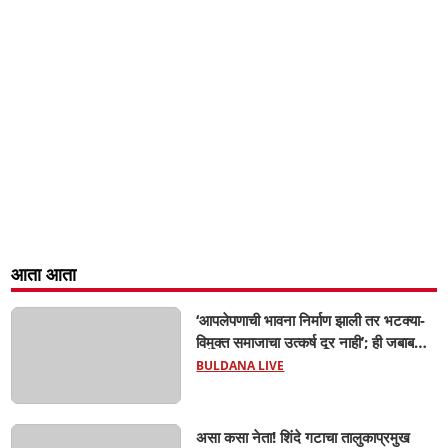
आता आता
‘आपलेपणाची भावना निर्माण झाली तर भटक्या-
विमुक्त समाजाचा उत्कर्ष दूर नाही’; ही जबाबदारी
केवळ सरकारची नाही,आपल्या सर्वांची !
BULDANA LIVE
सरसंघचालक मोहनजी भागवत यांचे प्रतिपादन!
असा कसा नेता! शिंदे गटाचा तालुकाप्रमुख