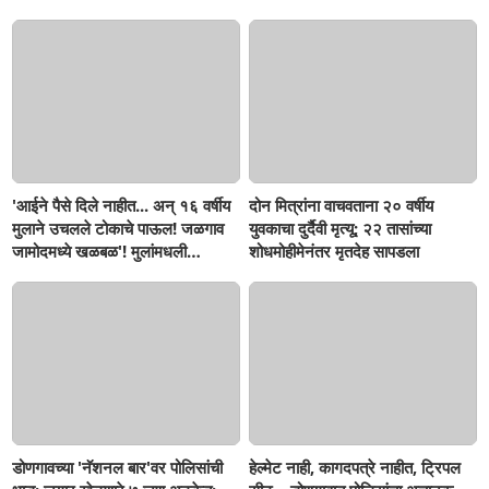
सहनशीलता संपली काय?
'आईने पैसे दिले नाहीत... अन् १६ वर्षीय
दोन मित्रांना वाचवताना २० वर्षीय
मुलाने उचलले टोकाचे पाऊल! जळगाव
युवकाचा दुर्दैवी मृत्यू; २२ तासांच्या
जामोदमध्ये खळबळ'! मुलांमधली
शोधमोहीमेनंतर मृतदेह सापडला
सहनशीलता संपली काय?
डोणगावच्या 'नॅशनल बार'वर पोलिसांची
हेल्मेट नाही, कागदपत्रे नाहीत, ट्रिपल